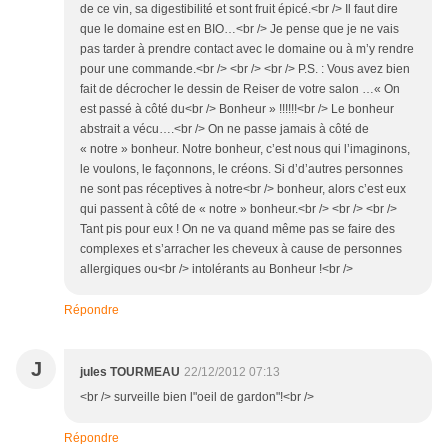
de ce vin, sa digestibilité et sont fruit épicé.<br /> Il faut dire
que le domaine est en BIO…<br /> Je pense que je ne vais
pas tarder à prendre contact avec le domaine ou à m’y rendre
pour une commande.<br /> <br /> <br /> P.S. : Vous avez bien
fait de décrocher le dessin de Reiser de votre salon …« On
est passé à côté du<br /> Bonheur » !!!!!!<br /> Le bonheur
abstrait a vécu….<br /> On ne passe jamais à côté de
« notre » bonheur. Notre bonheur, c’est nous qui l’imaginons,
le voulons, le façonnons, le créons. Si d’d’autres personnes
ne sont pas réceptives à notre<br /> bonheur, alors c’est eux
qui passent à côté de « notre » bonheur.<br /> <br /> <br />
Tant pis pour eux ! On ne va quand même pas se faire des
complexes et s’arracher les cheveux à cause de personnes
allergiques ou<br /> intolérants au Bonheur !<br />
Répondre
J
jules TOURMEAU
22/12/2012 07:13
<br /> surveille bien l"oeil de gardon"!<br />
Répondre