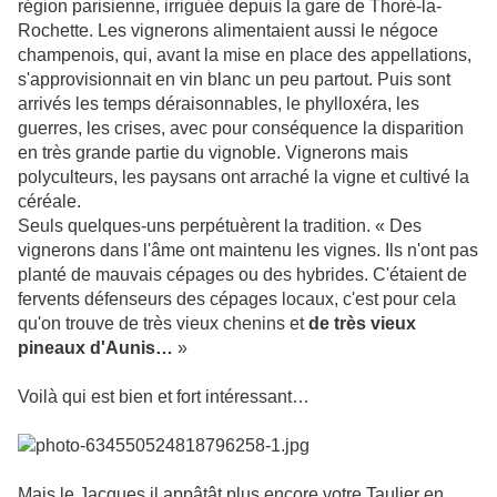
région parisienne, irriguée depuis la gare de Thoré-la-
Rochette. Les vignerons alimentaient aussi le négoce
champenois, qui, avant la mise en place des appellations,
s'approvisionnait en vin blanc un peu partout. Puis sont
arrivés les temps déraisonnables, le phylloxéra, les
guerres, les crises, avec pour conséquence la disparition
en très grande partie du vignoble. Vignerons mais
polyculteurs, les paysans ont arraché la vigne et cultivé la
céréale.
Seuls quelques-uns perpétuèrent la tradition. « Des
vignerons dans l'âme ont maintenu les vignes. Ils n'ont pas
planté de mauvais cépages ou des hybrides. C'étaient de
fervents défenseurs des cépages locaux, c'est pour cela
qu'on trouve de très vieux chenins et
de très vieux
pineaux d'Aunis…
»
Voilà qui est bien et fort intéressant…
Mais le Jacques il appâtât plus encore votre Taulier en