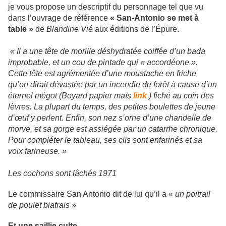
je vous propose un descriptif du personnage tel que vu
dans l’ouvrage de référence
« San-Antonio se met à
table »
de
Blandine Vié
aux éditions de l’Épure.
« Il a une tête de morille déshydratée coiffée d’un bada
improbable, et un cou de pintade qui « accordéone ».
Cette tête est agrémentée d’une moustache en friche
qu’on dirait dévastée par un incendie de forêt à cause d’un
éternel mégot (Boyard papier maïs
link
) fiché au coin des
lèvres. La plupart du temps, des petites boulettes de jeune
d’œuf y perlent. Enfin, son nez s’orne d’une chandelle de
morve, et sa gorge est assiégée par un catarrhe chronique.
Pour compléter le tableau, ses cils sont enfarinés et sa
voix farineuse. »
Les cochons sont lâchés 1971
Le commissaire San Antonio dit de lui qu’il a «
un poitrail
de poulet biafrais
»
Et une saillie culte