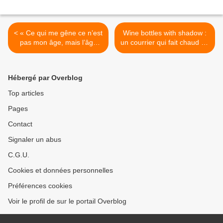
< « Ce qui me gêne ce n’est
Wine bottles with shadow :
pas mon âge, mais l’âge
un courrier qui fait chaud au
des gens qui ont mon âge »
cœur du taulier… >
Hébergé par Overblog
Top articles
Pages
Contact
Signaler un abus
C.G.U.
Cookies et données personnelles
Préférences cookies
Voir le profil de sur le portail Overblog