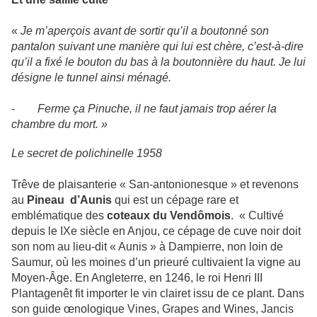
«
Je m’aperçois avant de sortir qu’il a boutonné son
pantalon suivant une manière qui lui est chère, c’est-à-dire
qu’il a fixé le bouton du bas à la boutonnière du haut. Je lui
désigne le tunnel ainsi ménagé.
-
Ferme ça Pinuche, il ne faut jamais trop aérer la
chambre du mort. »
Le secret de polichinelle 1958
Trêve de plaisanterie « San-antonionesque » et revenons
au
Pineau d’Aunis
qui est un cépage rare et
emblématique des
coteaux du Vendômois
. « Cultivé
depuis le IXe siècle en Anjou, ce cépage de cuve noir doit
son nom au lieu-dit « Aunis » à Dampierre, non loin de
Saumur, où les moines d’un prieuré cultivaient la vigne au
Moyen-Âge. En Angleterre, en 1246, le roi Henri III
Plantagenêt fit importer le vin clairet issu de ce plant. Dans
son guide œnologique Vines, Grapes and Wines, Jancis