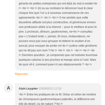
gérants de petites entreprises qui ont déjà du mal à exister<br
/> <br /> <br /> (ii) ou au contraire le dénoncer loud & clear
chaque fois que l’on a à nouveau connaissance de ces
agissements.<br /> <br /> <br /> Il me semble que cette
deuxième attitude est plus constructive, et généreuse envers
une profession alliée à la mienne – pour le meilleur et pour le
pire. Luncheurs, dîneurs, gastronomes, ne<br /> consultez
pas « L’instant resto », jamais. Et vous, restaurateurs, ne
pouvez-vous pas vous grouper et obtenir le soutien d’un
avocat, pour essayer de porter en<br /> justice cette grivèlerie
qui ne dit pas son nom ?<br /> <br /> <br /> <br /> <br /> <br
/> Dernière question : je comprends que cet individu fournisse
quelques calories à ses proches et mange ainsi à l’oeil. Mais
de quoi vit-il, comment paie-t-il ses déplacements ? <br />
Répondre
A
Alain Leygnier
03/09/2013 12:10
<br /> Entre les pratiques de ce M. Orliac et celles de nombre
de chroniqueurs gastronomiques patentés, la différence est-
elle de degré, ou de nature ?<br />