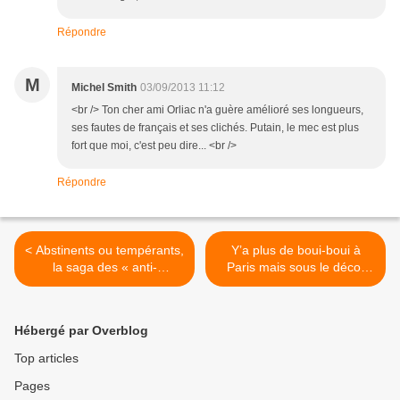
Répondre
M
Michel Smith
03/09/2013 11:12
<br /> Ton cher ami Orliac n'a guère amélioré ses longueurs,
ses fautes de français et ses clichés. Putain, le mec est plus
fort que moi, c'est peu dire... <br />
Répondre
< Abstinents ou tempérants,
Y’a plus de boui-boui à
la saga des « anti-
Paris mais sous le décor
alcoolistes » de
chromo des nouveaux
Clémenceau au « bon
bistros se cache l’indigence
templier » Paul-Maurice
alimentaire >
Hébergé par Overblog
Legrain« Les nations
intoxiquées s’en vont ; les
Top articles
races alcoolisées
Pages
s’éteignent.