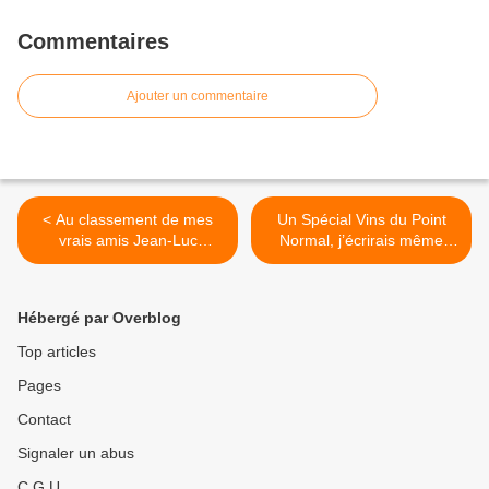
Commentaires
Ajouter un commentaire
< Au classement de mes
Un Spécial Vins du Point
vrais amis Jean-Luc
Normal, j’écrirais même
Thunevin c’est la classe A
modeste : le Jacques
de Saint-Émilion alors
Dupont Merveilleux du
chapeau bas !
Vignoble a toujours un bon
Hébergé par Overblog
tarin >
Top articles
Pages
Contact
Signaler un abus
C.G.U.