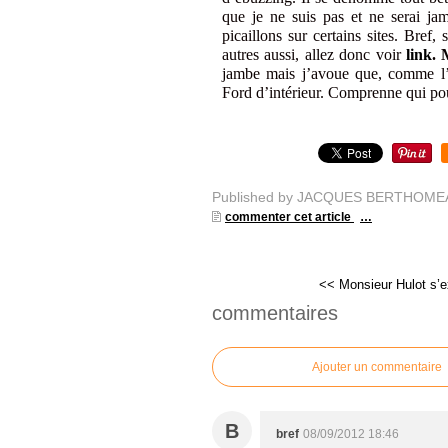
que je ne suis pas et ne serai ja
picaillons sur certains sites. Bref,
autres aussi, allez donc voir
link
.
jambe mais j’avoue que, comme l
Ford d’intérieur. Comprenne qui pou
Published by JACQUES BERTHOME
commenter cet article
…
<< Monsieur Hulot s’e
commentaires
Ajouter un commentaire
B
bref
08/09/2012 18:46