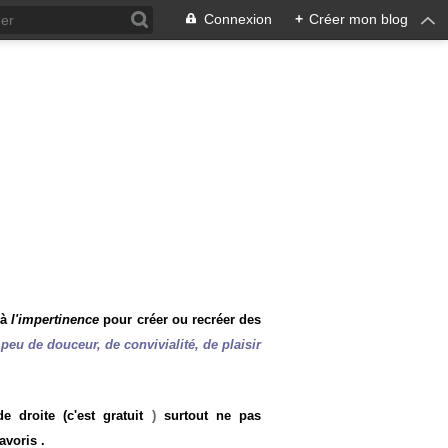
Connexion
+
Créer mon blog
 à
l'impertinence
pour créer ou recréer des
peu de douceur, de convivialité, de plaisir
 droite (c'est gratuit
)
surtout ne pas
avoris .