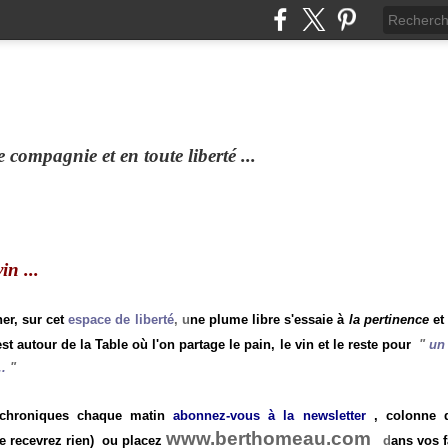
compagnie et en toute liberté ...
n ...
ner, sur cet
espace de liberté
, u
ne plume libre s'essaie à
la pertinence
et
st autour de la Table où l'on partage le pain, le vin et le reste pour
"
un 
.
"
 chroniques chaque matin
abonnez-vous à la newsletter
, colonne de
www.berthomeau.com
e recevrez rien)
ou placez
d
ans vos f