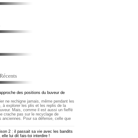
s
 Récents
approche des positions du buveur de
lier ne rechigne jamais, même pendant les
 à explorer les plis et les replis de la
buveur. Mais, comme il est aussi un fieffé
 ne crache pas sur le recyclage de
s anciennes. Pour sa défense, celle que
son 2 : il passait sa vie avec les bandits
lle lui dit fais-toi interdire !