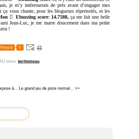
mais, je m’y intéresserais de près avant d’engager mes
 si ça vous chante, pour les blogueurs répertoriés, et les
 Mon

Ebuzzing score
:
14.7588,
ça me fait une belle
’ami Jean-Luc, je me marre doucement dans ma petite
rra !
Repost
0
AU
dans
berthomeau
xpose à...
Le grand jeu de piste normal... >>