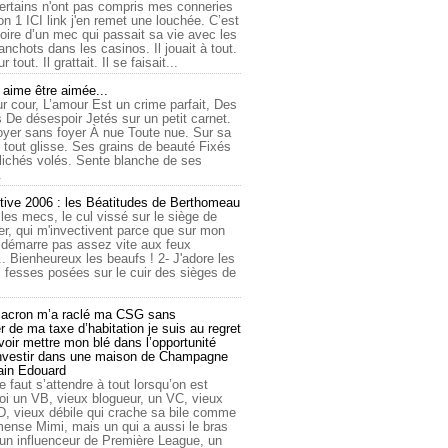
ertains n'ont pas compris mes conneries
on 1 ICI link j'en remet une louchée. C’est
toire d’un mec qui passait sa vie avec les
nchots dans les casinos. Il jouait à tout.
ur tout. Il grattait. Il se faisait...
ime être aimée...
r cour, L’amour Est un crime parfait, Des
 De désespoir Jetés sur un petit carnet.
oyer sans foyer À nue Toute nue. Sur sa
 tout glisse. Ses grains de beauté Fixés
lichés volés. Sente blanche de ses
.
tive 2006 : les Béatitudes de Berthomeau
 les mecs, le cul vissé sur le siège de
er, qui m'invectivent parce que sur mon
e démarre pas assez vite aux feux
... Bienheureux les beaufs ! 2- J'adore les
 fesses posées sur le cuir des sièges de
cron m’a raclé ma CSG sans
 de ma taxe d’habitation je suis au regret
oir mettre mon blé dans l’opportunité
investir dans une maison de Champagne
lain Edouard
le faut s’attendre à tout lorsqu’on est
 un VB, vieux blogueur, un VC, vieux
D, vieux débile qui crache sa bile comme
mmense Mimi, mais un qui a aussi le bras
 un influenceur de Première League, un