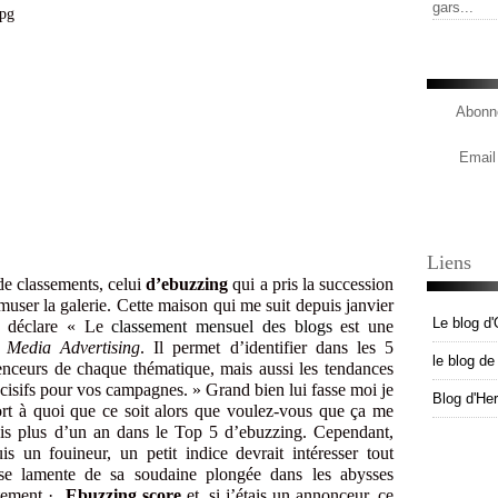
gars...
Abonne
Email
Liens
de classements, celui
d’ebuzzing
qui a pris la succession
muser la galerie. Cette maison qui me suit depuis janvier
Le blog d'
 – déclare « Le
classement mensuel des blogs
est une
l Media Advertising
. Il permet d’identifier dans les 5
le blog d
enceurs de chaque thématique, mais aussi les tendances
décisifs pour vos campagnes. » Grand bien lui fasse moi je
Blog d'He
ort à quoi que ce soit alors que voulez-vous que ça me
uis plus d’un an dans le Top 5 d’ebuzzing. Cependant,
s un fouineur, un petit indice devrait intéresser tout
 se lamente de sa soudaine plongée dans les abysses
êtement ·
Ebuzzing score
et, si j’étais un annonceur, ce