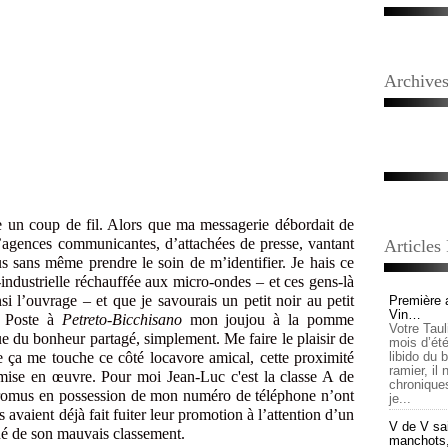
Archive
un coup de fil. Alors que ma messagerie débordait de
gences communicantes, d’attachées de presse, vantant
Articles
s sans même prendre le soin de m’identifier. Je hais ce
-industrielle réchauffée aux micro-ondes – et ces gens-là
si l’ouvrage – et que je savourais un petit noir au petit
Première 
Vin…
a Poste à
Petreto-Bicchisano
mon joujou à la pomme
Votre Tau
ue du bonheur partagé, simplement. Me faire le plaisir de
mois d’été,
 ça me touche ce côté locavore amical, cette proximité
libido du 
ramier, il
mise en œuvre. Pour moi Jean-Luc c'est la classe A de
chronique
s promus en possession de mon numéro de téléphone n’ont
je...
s avaient déjà fait fuiter leur promotion à l’attention d’un
V de V sai
nné de son mauvais classement.
manchots, e