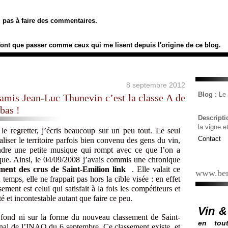
ez pas à faire des commentaires.
font que passer comme ceux qui me lisent depuis l'origine de ce blog.
8 septembre 2012
Blog
: L
amis Jean-Luc Thunevin c’est la classe A de
bas !
Descript
la vigne e
e regretter, j’écris beaucoup sur un peu tout. Le seul
Contact
 baliser le territoire parfois bien convenu des gens du vin,
endre une petite musique qui rompt avec ce que l’on a
e. Ainsi, le 04/09/2008 j’avais commis une chronique
sement des crus de Saint-Emilion
link
. Elle valait ce
www.ber
 temps, elle ne frappait pas hors la cible visée : en effet
ment est celui qui satisfait à la fois les compétiteurs et
é et incontestable autant que faire ce peu.
Vin &
e fond ni sur la forme du nouveau classement de Saint-
en tout
nal de l’INAO du 6 septembre. Ce classement existe, et