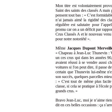
Mon titre est volontairement prov
Saint des saints des classés A mais p
pensent tout bas : « C’est formidab
n’ai jamais aimé la rigidité des c
régulière est salutaire pour l’app
promu car on a un déficit par rappo
Crus Classés A et le nouveau venu 
pour notre notoriété ».
Même
Jacques Dupont Merveill
« Chapeau à Jean-Luc Thunevin : V
un ces crus qui dans les années 90, à
avaient réussi à se vendre aussi c
voitures si l'on peut dire, il passe d
certain que Thunevin lui-même n'en
son succès, quelques parcelles mieu
: « C'est tout de même plus facile
classe, si cela se pratique à l'école 
grands crus. »
Bravo Jean-Luc, moi je n’aime rien 
dit en ces belles occasions : ça s’arr