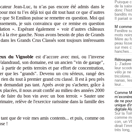
Puisque c
de la sais
ocateur Jean-Luc, tu n’as pas encore été admis dans le
donc l’his
our moi tu l’es déjà toi qui dit tout haut ce que d’autres
bandits ma
le que St Emilion puisse se remettre en question. Moi qui
Il pariait s
lassements, je suis convaincu que ce remise en question
M comme a
ellation ». Espérant également « voir d’autres châteaux
Fenêtre su
rt à la rive gauche. Nous avons besoin de plus de Grands
mots noirs
Mère au f
dans les Grands Crus Classés sont toujours intéressants
peau lisse
sur mes c
hanches..
eux du Vignoble
est d’accore avec moi, ou l’inverse
Rétrospec
alandraud, son domaine, est un ancien "vin de garage",
1- J'adore
 partir de petits terroirs et par effort de concentration,
leur scoot
vélo je n
her que les "grands". Devenu un cru sérieux, rangé des
tricolores
e rien du tout à premier grand cru classé. Il est à peu près
nanas, les
 demandait pas tant. Après avoir pu s'acheter, grâce à
leur...
x placées, il nous avait confié au milieu des années 2000
Comme Ma
 de faire du bon vin avec un bon terroir. » Sauter une
m’exonérer
de ne pouv
primaire, relève de l'exercice rarissime dans la famille des
unique d'
digitale A
Sur la Toi
comme moi
tant que de voir mes amis contents... et puis, comme on
con, un V
ose !
dirait l’i
très long,