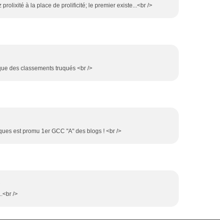
prolixité à la place de prolificité; le premier existe...<br />
 que des classements truqués <br />
cques est promu 1er GCC "A" des blogs ! <br />
2
.<br />