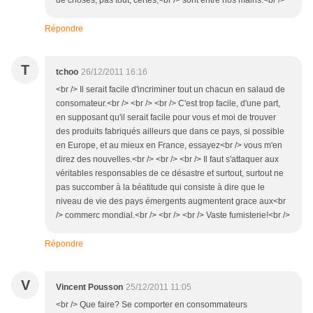
de choses, pas tout, certes,<br /> sont entre nos mains.<br />
Répondre
T
tchoo
26/12/2011 16:16
<br /> Il serait facile d'incriminer tout un chacun en salaud de
consomateur.<br /> <br /> <br /> C'est trop facile, d'une part,
en supposant qu'il serait facile pour vous et moi de trouver
des produits fabriqués ailleurs que dans ce pays, si possible
en Europe, et au mieux en France, essayez<br /> vous m'en
direz des nouvelles.<br /> <br /> <br /> Il faut s'attaquer aux
véritables responsables de ce désastre et surtout, surtout ne
pas succomber à la béatitude qui consiste à dire que le
niveau de vie des pays émergents augmentent grace aux<br
/> commerc mondial.<br /> <br /> <br /> Vaste fumisterie!<br />
Répondre
V
Vincent Pousson
25/12/2011 11:05
<br /> Que faire? Se comporter en consommateurs