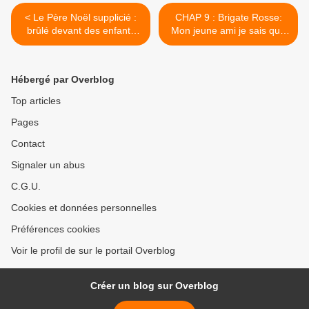
< Le Père Noël supplicié :
CHAP 9 : Brigate Rosse:
brûlé devant des enfants
Mon jeune ami je sais que
des patronages sur le
vous n’êtes pas maçon
parvis de la cathédrale de
mais vous d’autres cordes à
Dijon, le député-maire s’est
votre arc, en Italie la
Hébergé par Overblog
abstenu de prendre parti.
pression monte sous le
couvercle de la marmite
Top articles
politique >
Pages
Contact
Signaler un abus
C.G.U.
Cookies et données personnelles
Préférences cookies
Voir le profil de sur le portail Overblog
Créer un blog sur Overblog