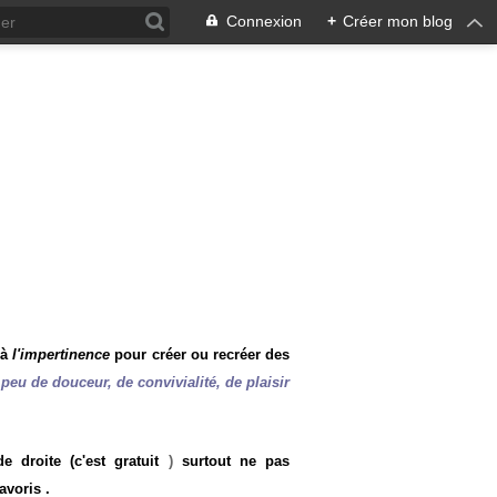
Connexion
+
Créer mon blog
 à
l'impertinence
pour créer ou recréer des
peu de douceur, de convivialité, de plaisir
 droite (c'est gratuit
)
surtout ne pas
avoris .