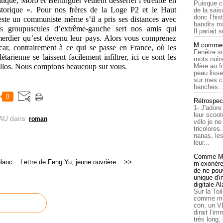
tique, Moro et Berlinguer veulent desserrer l’étreinte en
Puisque c
storique ». Pour nos frères de la Loge P2 et le Haut
de la sais
donc l’his
e un communiste même s’il a pris ses distances avec
bandits ma
s groupuscules d’extrême-gauche sert nos amis qui
Il pariait s
e merdier qu’est devenu leur pays. Alors vous comprenez
M comme a
car, contrairement à ce qui se passe en France, où les
Fenêtre su
arienne se laissent facilement infiltrer, ici ce sont les
mots noirs
tellos. Nous comptons beaucoup sur vous.
Mère au f
peau lisse
sur mes c
hanches..
0
Rétrospec
1- J'adore
leur scoot
AU
dans
roman
vélo je n
tricolores
nanas, les
leur...
Comme Ma
lanc...
Lettre de Feng Yu, jeune ouvrière... >>
m’exonérer
de ne pouv
unique d'
digitale A
Sur la Toi
comme moi
con, un V
dirait l’i
très long,