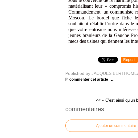
sous le couvercle de la marmite poli
matérialisant leur « compromis hi
Commandement, un communiste rest
Moscou. Le bordel que fiche le
souhaitent rétablir l’ordre dans l
que votre entrisme nous intéresse 
jeunes branleurs de la Gauche Prolét
mecs des usines qui tiennent les in
Repost
Published by JACQUES BERTHOME
commenter cet article
…
<< « C’est ainsi qu’un b
commentaires
Ajouter un commentaire