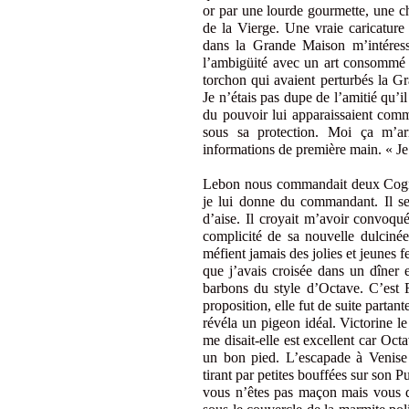
or par une lourde gourmette, une c
de la Vierge. Une vraie caricature 
dans la Grande Maison m’intéress
l’ambigüité avec un art consommé c
torchon qui avaient perturbés la Gr
Je n’étais pas dupe de l’amitié qu’il
du pouvoir lui apparaissaient comm
sous sa protection. Moi ça m’arra
informations de première main. « Je
Lebon nous commandait deux Cognac
je lui donne du commandant. Il s
d’aise. Il croyait m’avoir convoqu
complicité de sa nouvelle dulciné
méfient jamais des jolies et jeunes 
que j’avais croisée dans un dîner e
barbons du style d’Octave. C’est Fr
proposition, elle fut de suite partan
révéla un pigeon idéal. Victorine l
me disait-elle est excellent car Octa
un bon pied. L’escapade à Venise 
tirant par petites bouffées sur son 
vous n’êtes pas maçon mais vous d’