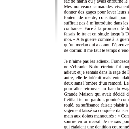
sac de marin où j’avais enfourné le s
Mes nouveaux camarades vivaient da
donner des gages pour lever leurs 
fouteur de merde, constituait pou
suffirait pas à m’introduire dans les
confiance. Face à la promiscuité 
faisais le trajet en single jusqu’à T
moi. « A la guerre comme à la guerre
qu’un merlan qui a connu l’épreuve d’
de dormir. Il me faut le temps d’end
Je n’aime pas les adieux. Francesca
ne s’ébranle. Notre étreinte fut l
adieux et je sentais dans la rage de
autre, elle le tolérait mais entendai
deux sans l’ombre d’un remord. Le t
pour aller retrouver au bar du wa
Grande Maison qui avait décidé de
frétillait tel un gardon, gominé co
roulé, sa suffisance faisait plaisir 
sagement laissé sa conquête dans s
main aux doigts manucurés : « Comm
sourire en or massif. Je ne sais po
qui étalaient une dentition couronné