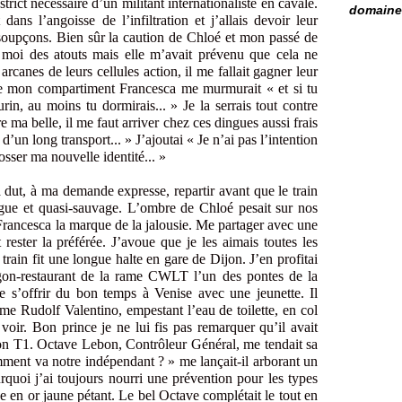
trict nécessaire d’un militant internationaliste en cavale.
domaine 
ns l’angoisse de l’infiltration et j’allais devoir leur
soupçons. Bien sûr la caution de Chloé et mon passé de
r moi des atouts mais elle m’avait prévenu que cela ne
 arcanes de leurs cellules action, il me fallait gagner leur
de mon compartiment Francesca me murmurait « et si tu
urin, au moins tu dormirais... » Je la serrais tout contre
 ma belle, il me faut arriver chez ces dingues aussi frais
un long transport... » J’ajoutai « Je n’ai pas l’intention
osser ma nouvelle identité... »
 dut, à ma demande expresse, repartir avant que le train
ongue et quasi-sauvage. L’ombre de Chloé pesait sur nos
 Francesca la marque de la jalousie. Me partager avec une
t rester la préférée. J’avoue que je les aimais toutes les
rain fit une longue halte en gare de Dijon. J’en profitai
gon-restaurant de la rame CWLT l’un des pontes de la
 s’offrir du bon temps à Venise avec une jeunette. Il
mme Rudolf Valentino, empestant l’eau de toilette, en col
à voir. Bon prince je ne lui fis pas remarquer qu’il avait
on T1. Octave Lebon, Contrôleur Général, me tendait sa
ent va notre indépendant ? » me lançait-il arborant un
urquoi j’ai toujours nourri une prévention pour les types
e en or jaune pétant. Le bel Octave complétait le tout en