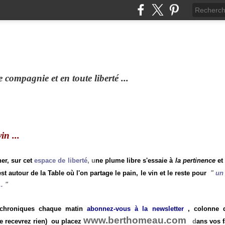
compagnie et en toute liberté ...
n ...
ner, sur cet
espace de liberté
, u
ne plume libre s'essaie à
la pertinence
et
st autour de la Table où l'on partage le pain, le vin et le reste pour
"
un 
.
"
 chroniques chaque matin
abonnez-vous à la newsletter
, colonne de
www.berthomeau.com
e recevrez rien)
ou placez
d
ans vos f