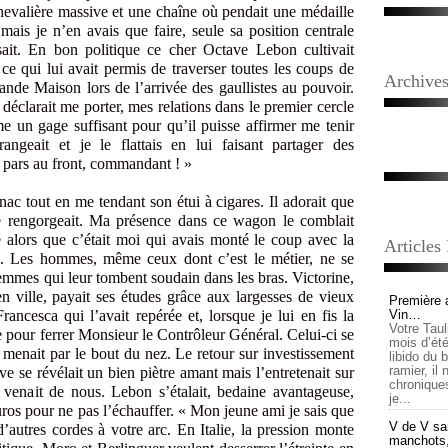
hevalière massive et une chaîne où pendait une médaille
mais je n’en avais que faire, seule sa position centrale
ait. En bon politique ce cher Octave Lebon cultivait
e qui lui avait permis de traverser toutes les coups de
Archive
ande Maison lors de l’arrivée des gaullistes au pouvoir.
 déclarait me porter, mes relations dans le premier cercle
e un gage suffisant pour qu’il puisse affirmer me tenir
ngeait et je le flattais en lui faisant partager des
 pars au front, commandant ! »
 tout en me tendant son étui à cigares. Il adorait que
e rengorgeait. Ma présence dans ce wagon le comblait
é alors que c’était moi qui avais monté le coup avec la
Articles
e. Les hommes, même ceux dont c’est le métier, ne se
femmes qui leur tombent soudain dans les bras. Victorine,
n ville, payait ses études grâce aux largesses de vieux
Première 
ancesca qui l’avait repérée et, lorsque je lui en fis la
Vin…
Votre Tau
te pour ferrer Monsieur le Contrôleur Général. Celui-ci se
mois d’été,
e menait par le bout du nez. Le retour sur investissement
libido du 
ramier, il
ve se révélait un bien piètre amant mais l’entretenait sur
chronique
venait de nous. Lebon s’étalait, bedaine avantageuse,
je...
Puros pour ne pas l’échauffer. « Mon jeune ami je sais que
V de V sai
autres cordes à votre arc. En Italie, la pression monte
manchots, e