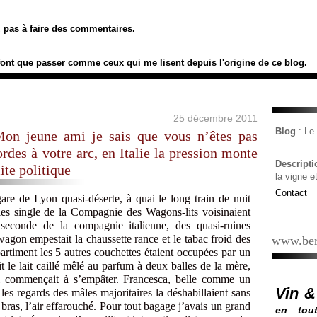
ez pas à faire des commentaires.
font que passer comme ceux qui me lisent depuis l'origine de ce blog.
25 décembre 2011
Blog
: L
on jeune ami je sais que vous n’êtes pas
des à votre arc, en Italie la pression monte
Descript
ite politique
la vigne e
Contact
gare de Lyon quasi-déserte, à quai le long train de nuit
les single de la Compagnie des Wagons-lits voisinaient
 seconde de la compagnie italienne, des quasi-ruines
agon empestait la chaussette rance et le tabac froid des
www.ber
rtiment les 5 autres couchettes étaient occupées par un
it le lait caillé mêlé au parfum à deux balles de la mère,
ui commençait à s’empâter. Francesca, belle comme un
Vin &
es regards des mâles majoritaires la déshabillaient sans
bras, l’air effarouché. Pour tout bagage j’avais un grand
en tout