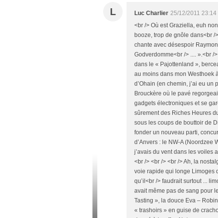
L
Luc Charlier
25/12/2011 23:14
<br /> Où est Graziella, euh non
booze, trop de gnôle dans<br />
chante avec désespoir Raymond 
Godverdomme<br /> .... ».<br /> 
dans le « Pajottenland », berc
au moins dans mon Westhoek à m
d’Ohain (en chemin, j’ai eu un pe
Brouckère où le pavé regorgeait
gadgets électroniques et se gare
sûrement des Riches Heures du 
sous les coups de bouttoir de D
fonder un nouveau parti, concur
d’Anvers : le NW-A (Noordzee Wij
j’avais du vent dans les voiles a
<br /> <br /> <br /> Ah, la nosta
voie rapide qui longe Limoges q
qu’il<br /> faudrait surtout ... l
avait même pas de sang pour les
Tasting », la douce Eva – Robin
« trashoirs » en guise de cracho