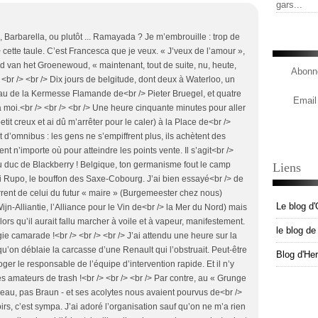
gars...
, Barbarella, ou plutôt ... Ramayada ? Je m’embrouille : trop de
 cette taule. C’est Francesca que je veux. « J’veux de l’amour »,
van het Groenewoud, « maintenant, tout de suite, nu, heute,
Abonne
<br /> <br /> Dix jours de belgitude, dont deux à Waterloo, un
eau de la Kermesse Flamande de<br /> Pieter Bruegel, et quatre
Email
oi.<br /> <br /> <br /> Une heure cinquante minutes pour aller
tit creux et ai dû m’arrêter pour le caler) à la Place de<br />
 d’omnibus : les gens ne s’empiffrent plus, ils achètent des
nt n’importe où pour atteindre les points vente. Il s’agit<br />
duc de Blackberry ! Belgique, ton germanisme fout le camp
Liens
i Rupo, le bouffon des Saxe-Cobourg. J’ai bien essayé<br /> de
rent de celui du futur « maire » (Burgemeester chez nous)
Le blog d'
n-Alliantie, l’Alliance pour le Vin de<br /> la Mer du Nord) mais
lors qu’il aurait fallu marcher à voile et à vapeur, manifestement.
le blog d
lgie camarade !<br /> <br /> <br /> J’ai attendu une heure sur la
u’on déblaie la carcasse d’une Renault qui l’obstruait. Peut-être
Blog d'He
imoger le responsable de l’équipe d’intervention rapide. Et il n’y
 amateurs de trash !<br /> <br /> <br /> Par contre, au « Grunge
eau, pas Braun - et ses acolytes nous avaient pourvus de<br />
irs, c’est sympa. J’ai adoré l’organisation sauf qu’on ne m’a rien