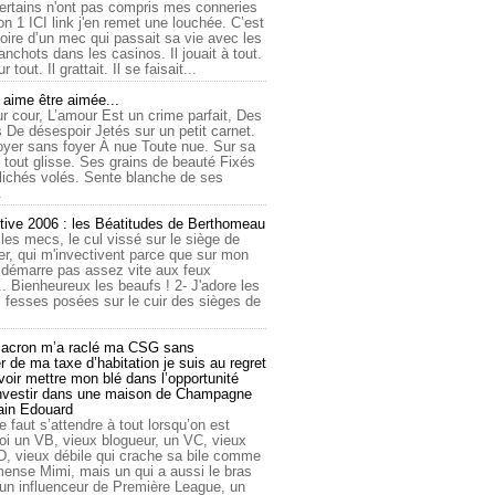
ertains n'ont pas compris mes conneries
on 1 ICI link j'en remet une louchée. C’est
toire d’un mec qui passait sa vie avec les
nchots dans les casinos. Il jouait à tout.
ur tout. Il grattait. Il se faisait...
ime être aimée...
r cour, L’amour Est un crime parfait, Des
 De désespoir Jetés sur un petit carnet.
oyer sans foyer À nue Toute nue. Sur sa
 tout glisse. Ses grains de beauté Fixés
lichés volés. Sente blanche de ses
.
tive 2006 : les Béatitudes de Berthomeau
 les mecs, le cul vissé sur le siège de
er, qui m'invectivent parce que sur mon
e démarre pas assez vite aux feux
... Bienheureux les beaufs ! 2- J'adore les
 fesses posées sur le cuir des sièges de
cron m’a raclé ma CSG sans
 de ma taxe d’habitation je suis au regret
oir mettre mon blé dans l’opportunité
investir dans une maison de Champagne
lain Edouard
le faut s’attendre à tout lorsqu’on est
 un VB, vieux blogueur, un VC, vieux
D, vieux débile qui crache sa bile comme
mmense Mimi, mais un qui a aussi le bras
 un influenceur de Première League, un