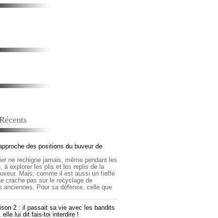
s
 Récents
approche des positions du buveur de
lier ne rechigne jamais, même pendant les
 à explorer les plis et les replis de la
buveur. Mais, comme il est aussi un fieffé
 ne crache pas sur le recyclage de
s anciennes. Pour sa défense, celle que
son 2 : il passait sa vie avec les bandits
lle lui dit fais-toi interdire !