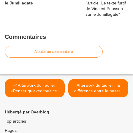
le Jumillagate
Commentaires
Ajouter un commentaire
< Afterwork du Taulier
Afterwork du taulier : la
«Penser qu’avec tous ces
différence entre le hasard
personnages intéressants
et Claude Allègre vue par
sur la scène politique,
Jean Claude Bilheran
personne n’achète de billets
amoureux transi de Guy
Hébergé par Overblog
!»
Debord le compagnon de
beuverie de Marcel
Top articles
Lapierre >
Pages