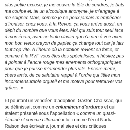
plus petite excuse, je me couvre la tête de cendres, je bats
ma coulpe et, tel un alcoolique anonyme, je m’engage à
me soigner. Mais, comme je ne peux jamais m’empêcher
d’ironiser, chez vous, à la Revue, ça vous arrive aussi, en
dépit du nombre que vous êtes. Moi qui suis tout seul face
à mon écran, avec ce foutu clavier qui n’a rien à voir avec
mon bon vieux crayon de papier, ça change tout car je fais
tout trop vite. À l’heure où la notation revient en force, et
comme à la RVF vous êtes des spécialistes, n’hésitez pas
à pointer à l’encre rouge mes errements orthographiques
pour que je puisse m’amender plus vite. Encore merci,
chers amis, de ce salutaire rappel à l’ordre qui titille mon
incommensurable orgueil et me motive pour retrouver vos
grâces
. »
Et pourtant un vendéen d’adoption, Gaston Chaissac, qui
se définissait comme un
enlumineur d’ordures
et qui
étaient présenté sous l’appellation «
comme un quasi-
éliminé et comme l’illuminé
» fut comme l’écrit Nadia
Raison des écrivains, journalistes et des critiques