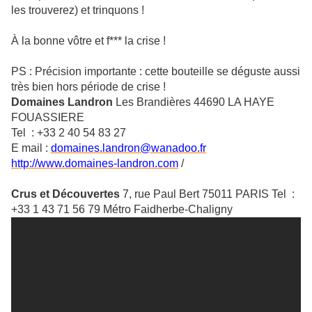
les trouverez) et trinquons !
À la bonne vôtre et f*** la crise !
PS : Précision importante : cette bouteille se déguste aussi
très bien hors période de crise !
Domaines Landron
Les Brandières 44690 LA HAYE
FOUASSIERE
Tel : +33 2 40 54 83 27
E mail :
domaines.landron@wanadoo.fr
http://www.domaines-landron.com
/
Crus et Découvertes
7, rue Paul Bert 75011 PARIS Tel :
+33 1 43 71 56 79 Métro Faidherbe-Chaligny