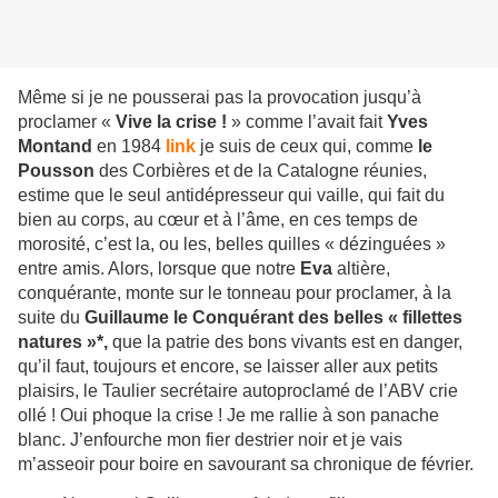
Même si je ne pousserai pas la provocation jusqu’à
proclamer «
Vive la crise !
» comme l’avait fait
Yves
Montand
en 1984
link
je suis de ceux qui, comme
le
Pousson
des Corbières et de la Catalogne réunies,
estime que le seul antidépresseur qui vaille, qui fait du
bien au corps, au cœur et à l’âme, en ces temps de
morosité, c’est la, ou les, belles quilles « dézinguées »
entre amis. Alors, lorsque que notre
Eva
altière,
conquérante, monte sur le tonneau pour proclamer, à la
suite du
Guillaume le Conquérant des belles « fillettes
natures »*,
que la patrie des bons vivants est en danger,
qu’il faut, toujours et encore, se laisser aller aux petits
plaisirs, le Taulier secrétaire autoproclamé de l’ABV crie
ollé ! Oui phoque la crise ! Je me rallie à son panache
blanc. J’enfourche mon fier destrier noir et je vais
m’asseoir pour boire en savourant sa chronique de février.