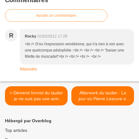
Commentaires
Ajouter un commentaire
R
Rocky
01/02/2012 17:29
<br /> D'ou l'expression vendéenne, qui n'a rien à voir avec
une quelconque pédophilie :<br /> <br /> <br /> "baiser une
fillette de muscadet"<br /> <br /> <br /> <br />
Répondre
< Démenti formel du taulier
Afterwork du taulier : Le
: je ne suis pas une arme
jour où Pierre Lescure et
de dissuasion massive
Alain de Greef se sont «
contre les guides de vin.
pacsés » au Sancerre >
Hébergé par Overblog
Top articles