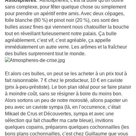
Atmosphères
. Atmosphères, c'est la bulle qu'on ouvre
sans complexe, pour fêter quelque chose ou simplement
pour prendre un apéritif entre amis. Avec deux cépages,
folle blanche (80 %) et pinot noir (20 %), ces sont des
bulles assez fines qui viennent nous chatouiller la bouche
tout en réveillant furieusement notre palais. Ça bulle
agréablement, c’est vif, c’est agréable, ça appelle
immédiatement un autre verre. Les arômes et la fraîcheur
des bulles surprennent tout le monde.
Et alors ces bulles, on peut se les acheter à un prix tout à
fait raisonnable. 7 € chez le producteur, 10 € en caviste
(prix à-peu-prèstiste). Le bon plan idéal pour se faire plaisir
à moindre coût, sans se résigner à boire du moins bon.
Alors sortons un peu de notre morosité, allons papoter un
peu avec un caviste sympa (là, en l’occurrence, c’était
Mikael de Crus et Découvertes, sympa et avec une
sélection qui fait chauffer ma carte bleue), invitions
quelques copains, préparons quelques cochonnailles (les
bons plans cochonnailles, c’est chez Guillaume que vous