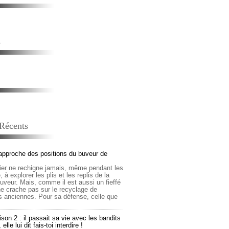
s
 Récents
approche des positions du buveur de
lier ne rechigne jamais, même pendant les
 à explorer les plis et les replis de la
buveur. Mais, comme il est aussi un fieffé
 ne crache pas sur le recyclage de
s anciennes. Pour sa défense, celle que
son 2 : il passait sa vie avec les bandits
lle lui dit fais-toi interdire !