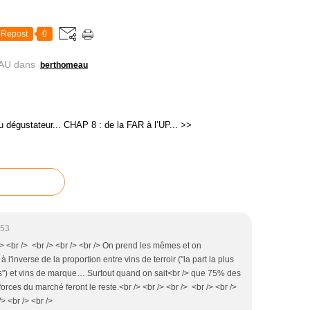
Repost
0
AU
dans
berthomeau
 dégustateur...
CHAP 8 : de la FAR à l’UP... >>
:53
 /> <br /> <br /> <br /> <br /> On prend les mêmes et on
nverse de la proportion entre vins de terroir ("la part la plus
s") et vins de marque… Surtout quand on sait<br /> que 75% des
rces du marché feront le reste.<br /> <br /> <br /> <br /> <br />
> <br /> <br />