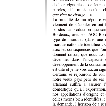
de leur vignoble et de leur ou
paroles, ni la musique n’ont 
que rien ne change...
»
La brutalité de ma réponse v
viennent de s’écouler en ont f
bassins de production que son
Bordeaux, avec son AOC Borde
type de marques (dans une 
marque nationale identifiée : C
avec les conséquences que l’o
donnent raison, que nous avon
décennie, dans l’incapacité 
développement de la consomma
est dite et je ne vois aucun sig
Certains se réjouiront de voir
notre vieux pays pétri de ses 
artisanal suffira à assurer 
domestique qu’à l’exportation.
nos appellations d’origine et
celles moins bien identifiées, 
la demande, l’horizon déjà p