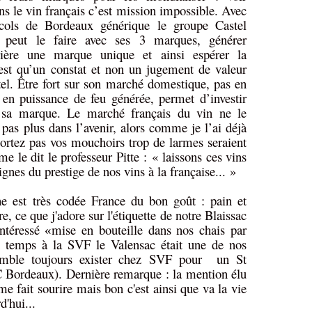
ns le vin français c’est mission impossible. Avec
cols de Bordeaux générique le groupe Castel
e peut le faire avec ses 3 marques, générer
rière une marque unique et ainsi espérer la
’est qu’un constat et non un jugement de valeur
tel. Être fort sur son marché domestique, pas en
en puissance de feu générée, permet d’investir
de sa marque. Le marché français du vin ne le
 pas plus dans l’avenir, alors comme je l’ai déjà
 sortez pas vos mouchoirs trop de larmes seraient
 le dit le professeur Pitte : « laissons ces vins
ignes du prestige de nos vins à la française... »
che est très codée France du bon goût : pain et
e, ce que j'adore sur l'étiquette de notre Blaissac
ntéressé
mise en bouteille dans nos chais par
«
temps à la SVF le Valensac était une de nos
emble toujours exister chez SVF pour un St
Bordeaux). Dernière remarque : la mention élu
e fait sourire mais bon c'est ainsi que va la vie
'hui...