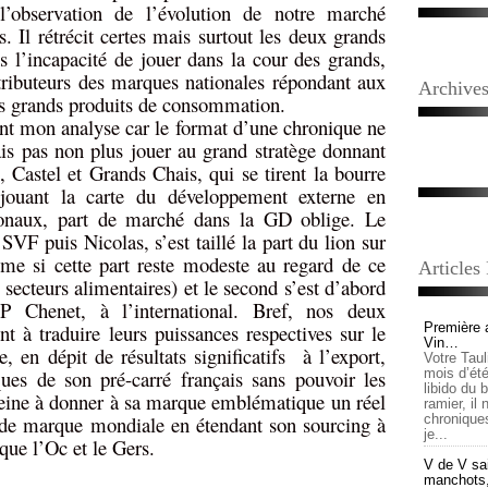
’observation de l’évolution de notre marché
. Il rétrécit certes mais surtout les deux grands
s l’incapacité de jouer dans la cour des grands,
tributeurs des marques nationales répondant aux
Archive
es grands produits de consommation.
ant mon analyse car le format d’une chronique ne
ais pas non plus jouer au grand stratège donnant
 Castel et Grands Chais, qui se tirent la bourre
 jouant la carte du développement externe en
ionaux, part de marché dans la GD oblige. Le
 SVF puis Nicolas, s’est taillé la part du lion sur
e si cette part reste modeste au regard de ce
Articles
 secteurs alimentaires) et le second s’est d’abord
P Chenet, à l’international. Bref, nos deux
nt à traduire leurs puissances respectives sur le
Première 
Vin…
, en dépit de résultats significatifs
à l’export,
Votre Tau
ues de son pré-carré français sans pouvoir les
mois d’été,
libido du 
peine à donner à sa marque emblématique un réel
ramier, il
 de marque mondiale en étendant son sourcing à
chronique
je...
que l’Oc et le Gers.
V de V sai
manchots, e