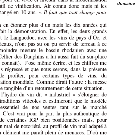
domaine 
til de vinification. Air connu donc mais ni les
changé en 10 ans. «
Il faut que tout change pour
a en étonner plus d’un mais les dix années qui
ait la démonstration. En effet, les deux grands
t le Languedoc, avec les vins de pays d’Oc, et
aux, n’ont pas su ou pu servir de terreau à ce
moindre mesure le bassin rhodanien avec une
ellier des Dauphins a lui aussi fait du sur-place
n connaît).
J’ose même écrire, et les chiffres me
s régressé et que nous serons, dans la présente
de profiter, pour certains types de vins, du
tion mondiale. Comme dirait l’autre : la messe
ne tangible d’un retournement de cette situation.
 l’hydre du vin dit « industriel » s’éloigner de
traditions viticoles et estimeront que le modèle
l’essentiel de nos ventes tant sur le marché
 C’est vrai pour la part la plus authentique de
 de certaines IGP bien positionnées mais, pour
en mal de notoriété, au profil de vin mal adapté à
eu clément me paraît plein de menaces. D’où me