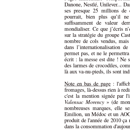
Danone, Nestlé, Unilever... Da
ses presque 25 millions de 
pourrait, bien plus qu’il n
suffisamment de valeur der
mondialiser. Ce que j’écris n
sur la stratégie du groupe Cas
nombre de cols vendus, mais 
dans l’internationalisation 
permet pas, et ne le permettra
écrit : la messe est dite ! Ne
des larmes de crocodiles, comme
là aux va-nu-pieds, ils sont ind
Note en bas de page
: l'affi
fromages, là-dessus rien à redir
c'est la mention signée par l'i
Valensac Morency
» (de mon 
nombreuses marques, elle s
Emilion, un Médoc et un AOC 
produit de l'année de 2010 ça m
dans la consommation d'aujourd