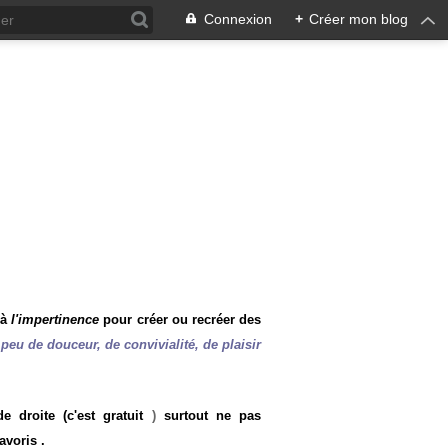
Connexion
+
Créer mon blog
 à
l'impertinence
pour créer ou recréer des
peu de douceur, de convivialité, de plaisir
 droite (c'est gratuit
)
surtout ne pas
avoris .