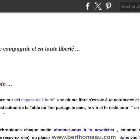
compagnie et en toute liberté ...
n ...
ner, sur cet
espace de liberté
, u
ne plume libre s'essaie à
la pertinence
et
st autour de la Table où l'on partage le pain, le vin et le reste pour
"
un 
.
"
 chroniques chaque matin
abonnez-vous à la newsletter
, colonne de
www.berthomeau.com
e recevrez rien)
ou placez
d
ans vos f