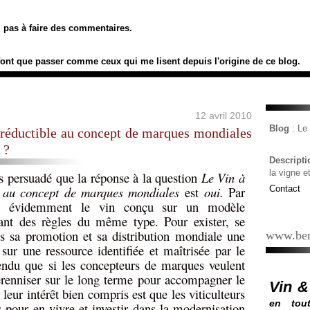
ez pas à faire des commentaires.
font que passer comme ceux qui me lisent depuis l'origine de ce blog.
12 avril 2010
Blog
: L
 irréductible au concept de marques mondiales
 ?
Descript
la vigne e
is persuadé que la réponse à la question
Le Vin à
ble au concept de marques mondiales
est
oui.
Par
Contact
nds évidemment le vin conçu sur un modèle
t des règles du même type. Pour exister, se
ns sa promotion et sa distribution mondiale une
www.ber
ur une ressource identifiée et maîtrisée par le
endu que si les concepteurs de marques veulent
pérenniser sur le long terme pour accompagner le
Vin &
eur intérêt bien compris est que les viticulteurs
en tout
s pour en vivre et investir dans la modernisation