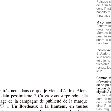
Puisque c
de la sais
donc l’his
bandits ma
Il pariait s
M comme a
Fenêtre su
mots noirs
Mère au f
peau lisse
sur mes c
hanches..
Rétrospec
1- J'adore
leur scoot
vélo je n
tricolores
nanas, les
leur...
Comme Ma
m’exonérer
de ne pouv
unique d'
e très neuf dans ce que je viens d’écrire. Alors,
digitale A
udain pessimisme ? Ça va vous surprendre : la
Sur la Toi
comme moi
chage de la campagne de publicité de la marque
con, un V
Un Bordeaux à la hauteur, en toutes
SVF «
dirait l’i
très long,