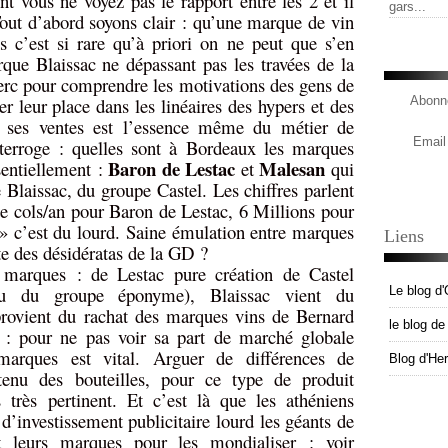
 vous ne voyez pas le rapport entre les 2 et il
gars...
Tout d’abord soyons clair : qu’une marque de vin
s c’est si rare qu’à priori on ne peut que s’en
rque Blaissac ne dépassant pas les travées de la
lerc pour comprendre les motivations des gens de
r leur place dans les linéaires des hypers et des
Abonne
r ses ventes est l’essence même du métier de
Email
terroge : quelles sont à Bordeaux les marques
Baron de Lestac
Malesan
entiellement :
et
qui
laissac, du groupe Castel. Les chiffres parlent
 cols/an pour Baron de Lestac, 6 Millions pour
» c’est du lourd. Saine émulation entre marques
Liens
te des désidératas de la GD ?
es marques : de Lestac pure création de Castel
 du groupe éponyme), Blaissac vient du
Le blog d'
provient du rachat des marques vins de Bernard
le blog d
 : pour ne pas voir sa part de marché globale
marques est vital. Arguer de différences de
Blog d'He
tenu des bouteilles, pour ce type de produit
rès pertinent. Et c’est là que les athéniens
e d’investissement publicitaire lourd les géants de
nt leurs marques pour les mondialiser : voir