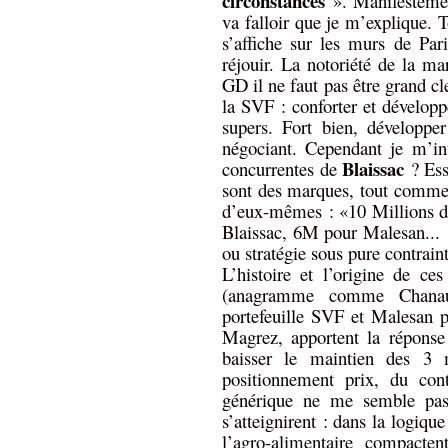
circonstances
». Manifestement
va falloir que je m’explique. 
s’affiche sur les murs de Pari
réjouir. La notoriété de la ma
GD il ne faut pas être grand c
la SVF : conforter et développe
supers. Fort bien, développe
négociant. Cependant je m’in
Blaissac
concurrentes de
? Ess
sont des marques, tout comme B
d’eux-mêmes : «10 Millions de
Blaissac, 6M pour Malesan... 
ou stratégie sous pure contrain
L’histoire et l’origine de c
(anagramme comme Chanau
portefeuille SVF et Malesan 
Magrez, apportent la réponse
baisser le maintien des 3 
positionnement prix, du con
générique ne me semble pas t
s’atteignirent : dans la logiqu
l’agro-alimentaire compacte