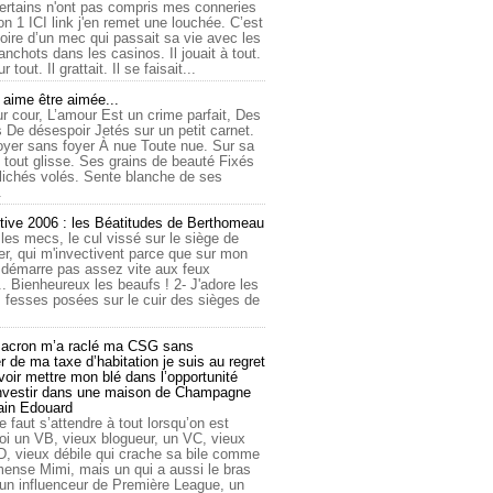
ertains n'ont pas compris mes conneries
on 1 ICI link j'en remet une louchée. C’est
toire d’un mec qui passait sa vie avec les
nchots dans les casinos. Il jouait à tout.
ur tout. Il grattait. Il se faisait...
ime être aimée...
r cour, L’amour Est un crime parfait, Des
 De désespoir Jetés sur un petit carnet.
oyer sans foyer À nue Toute nue. Sur sa
 tout glisse. Ses grains de beauté Fixés
lichés volés. Sente blanche de ses
.
tive 2006 : les Béatitudes de Berthomeau
 les mecs, le cul vissé sur le siège de
er, qui m'invectivent parce que sur mon
e démarre pas assez vite aux feux
... Bienheureux les beaufs ! 2- J'adore les
 fesses posées sur le cuir des sièges de
cron m’a raclé ma CSG sans
 de ma taxe d’habitation je suis au regret
oir mettre mon blé dans l’opportunité
investir dans une maison de Champagne
lain Edouard
le faut s’attendre à tout lorsqu’on est
 un VB, vieux blogueur, un VC, vieux
D, vieux débile qui crache sa bile comme
mmense Mimi, mais un qui a aussi le bras
 un influenceur de Première League, un