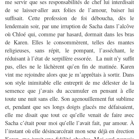
me servir que ses responsabilités de chef lui interdisait
de se laisser-aller aux folies de l’amour, baiser lui
suffisait. Cette profession de foi déboucha, dès le
lendemain soir, par une irruption de Sacha dans l’alcôve
où Chloé qui, comme par hasard, dormait dans les bras
de Karen. Elles le consommèrent, telles des mantes
religieuses, sans répit, le pompant, l’asséchant, le
réduisant à l’état de serpillère essorée.
La nuit n’y suffit
pas, elles ne le lâchèrent qu’en fin de matinée. Karen
vint me rejoindre alors que je m’apprêtais à sortir. Dans
son style inimitable elle entreprit de me délester de la
semence que j’avais du accumuler en pensant à elle
toute une nuit sans elle. Son agenouillement fut sublime
et, pendant que ses longs doigts glacés me défaisaient,
elle me disait que tout ce qu’elle venait de faire avec
Sacha c’était pour moi qu’elle l’avait fait, par amour. À
l’instant où elle désincarcérait mon sexe déjà en érection
Karen, me jurait une fidélité absolue. Moi seul pouvais