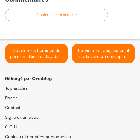
Ajouter un commentaire
< J’aime les hommes de
Le Vin à la française est-il
passion : Nicolas Joly de la
irréductible au concept de
Coulée de Serrant en est
marques mondiales : le
un...
Blaissac s’affiche à Paris ?
>
Hébergé par Overblog
Top articles
Pages
Contact
Signaler un abus
C.G.U.
Cookies et données personnelles