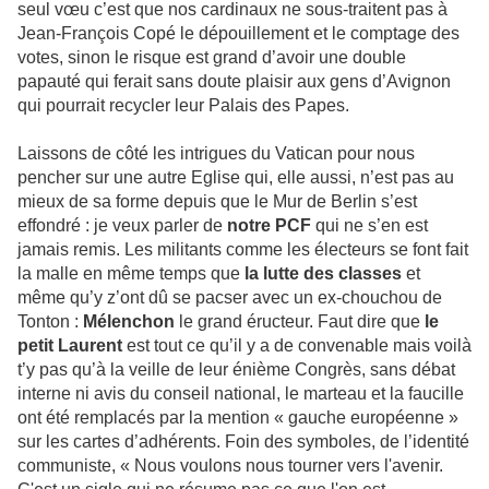
seul vœu c’est que nos cardinaux ne sous-traitent pas à
Jean-François Copé le dépouillement et le comptage des
votes, sinon le risque est grand d’avoir une double
papauté qui ferait sans doute plaisir aux gens d’Avignon
qui pourrait recycler leur Palais des Papes.
Laissons de côté les intrigues du Vatican pour nous
pencher sur une autre Eglise qui, elle aussi, n’est pas au
mieux de sa forme depuis que le Mur de Berlin s’est
effondré : je veux parler de
notre PCF
qui ne s’en est
jamais remis. Les militants comme les électeurs se font fait
la malle en même temps que
la lutte des classes
et
même qu’y z’ont dû se pacser avec un ex-chouchou de
Tonton :
Mélenchon
le grand éructeur. Faut dire que
le
petit Laurent
est tout ce qu’il y a de convenable mais voilà
t’y pas qu’à la veille de leur énième Congrès, sans débat
interne ni avis du conseil national, le marteau et la faucille
ont été remplacés par la mention « gauche européenne »
sur les cartes d’adhérents. Foin des symboles, de l’identité
communiste, « Nous voulons nous tourner vers l'avenir.