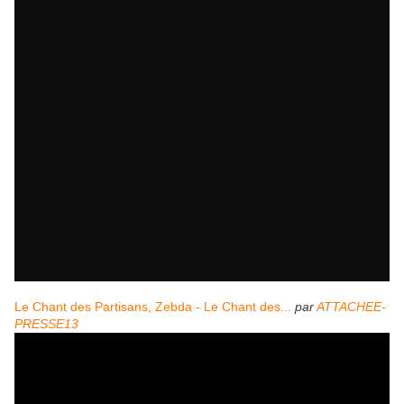
Le Chant des Partisans, Zebda - Le Chant des...
par
ATTACHEE-
PRESSE13