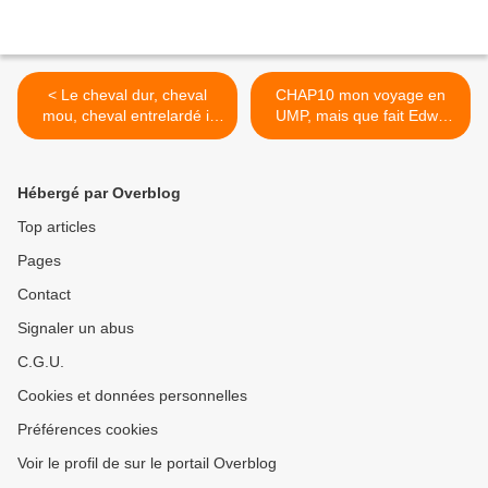
< Le cheval dur, cheval
CHAP10 mon voyage en
mou, cheval entrelardé il
UMP, mais que fait Edwy
faut savoir de quoi l’on
Plenel : les lasagnes
parle, alors suivez le bœuf !
hippiques pourquoi ce n’est
Alexandre Vialatte
pas Médiapart qui a levé le
Hébergé par Overblog
lièvre ? >
Top articles
Pages
Contact
Signaler un abus
C.G.U.
Cookies et données personnelles
Préférences cookies
Voir le profil de sur le portail Overblog