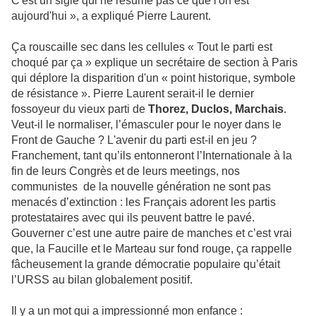
C'est un sigle qui ne résume pas ce que l'on est
aujourd'hui », a expliqué Pierre Laurent.
Ça rouscaille sec dans les cellules « Tout le parti est
choqué par ça » explique un secrétaire de section à Paris
qui déplore la disparition d'un « point historique, symbole
de résistance ». Pierre Laurent serait-il le dernier
fossoyeur du vieux parti de
Thorez, Duclos, Marchais
.
Veut-il le normaliser, l’émasculer pour le noyer dans le
Front de Gauche ? L'avenir du parti est-il en jeu ?
Franchement, tant qu’ils entonneront l’Internationale à la
fin de leurs Congrès et de leurs meetings, nos
communistes de la nouvelle génération ne sont pas
menacés d’extinction : les Français adorent les partis
protestataires avec qui ils peuvent battre le pavé.
Gouverner c’est une autre paire de manches et c’est vrai
que, la Faucille et le Marteau sur fond rouge, ça rappelle
fâcheusement la grande démocratie populaire qu’était
l’URSS au bilan globalement positif.
Il y a un mot qui a impressionné mon enfance :