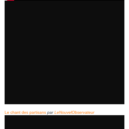
Le chant des partisans
par
LeNouvelObservateur