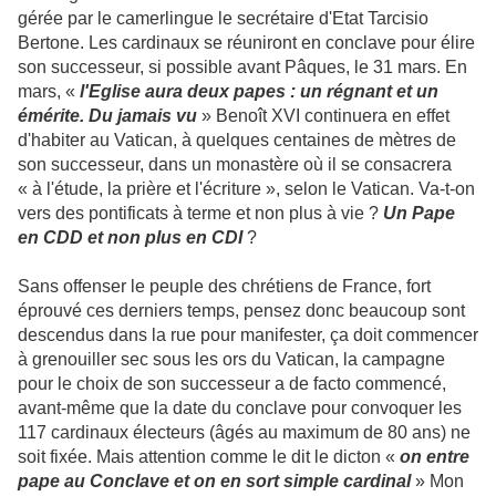
gérée par le camerlingue le secrétaire d'Etat Tarcisio
Bertone. Les cardinaux se réuniront en conclave pour élire
son successeur, si possible avant Pâques, le 31 mars. En
mars, «
l'Eglise aura deux papes : un régnant et un
émérite. Du jamais vu
» Benoît XVI continuera en effet
d'habiter au Vatican, à quelques centaines de mètres de
son successeur, dans un monastère où il se consacrera
« à l'étude, la prière et l'écriture », selon le Vatican. Va-t-on
vers des pontificats à terme et non plus à vie ?
Un Pape
en CDD et non plus en CDI
?
Sans offenser le peuple des chrétiens de France, fort
éprouvé ces derniers temps, pensez donc beaucoup sont
descendus dans la rue pour manifester, ça doit commencer
à grenouiller sec sous les ors du Vatican, la campagne
pour le choix de son successeur a de facto commencé,
avant-même que la date du conclave pour convoquer les
117 cardinaux électeurs (âgés au maximum de 80 ans) ne
soit fixée. Mais attention comme le dit le dicton «
on entre
pape au Conclave et on en sort simple cardinal
» Mon