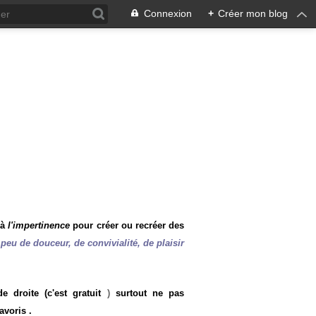
Connexion
+
Créer mon blog
 à
l'impertinence
pour créer ou recréer des
peu de douceur, de convivialité, de plaisir
 droite (c'est gratuit
)
surtout ne pas
avoris .