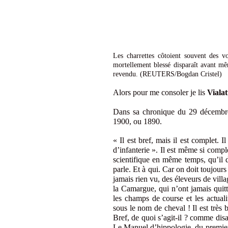
Les charrettes côtoient souvent des v
mortellement blessé disparaît avant m
revendu. (REUTERS/Bogdan Cristel)
Alors pour me consoler je lis
Vialat
Dans sa chronique du 29 décembre
1900, ou 1890.
« Il est bref, mais il est complet. I
d’infanterie ». Il est même si comple
scientifique en même temps, qu’il dé
parle. Et à qui. Car on doit toujours
jamais rien vu, des éleveurs de vill
la Camargue, qui n’ont jamais quitté
les champs de course et les actuali
sous le nom de cheval ! Il est très 
Bref, de quoi s’agit-il ? comme dis
Le Manuel d’hippologie, du premier 