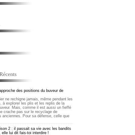
s
 Récents
approche des positions du buveur de
lier ne rechigne jamais, même pendant les
 à explorer les plis et les replis de la
buveur. Mais, comme il est aussi un fieffé
 ne crache pas sur le recyclage de
s anciennes. Pour sa défense, celle que
son 2 : il passait sa vie avec les bandits
lle lui dit fais-toi interdire !