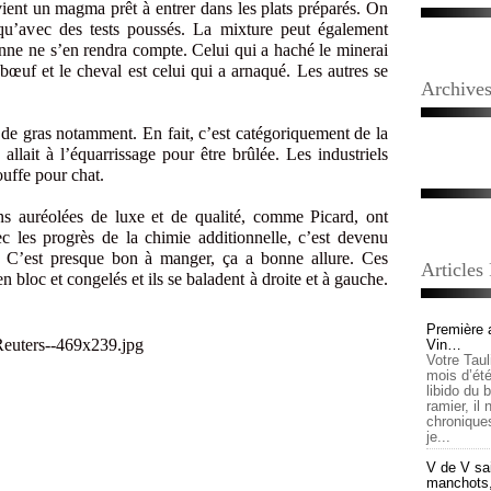
ient un magma prêt à entrer dans les plats préparés. On
qu’avec des tests poussés. La mixture peut également
onne ne s’en rendra compte. Celui qui a haché le minerai
 bœuf et le cheval est celui qui a arnaqué. Les autres se
Archive
 gras notamment. En fait, c’est catégoriquement de la
allait à l’équarrissage pour être brûlée. Les industriels
ouffe pour chat.
auréolées de luxe et de qualité, comme Picard, ont
ec les progrès de la chimie additionnelle, c’est devenu
. C’est presque bon à manger, ça a bonne allure. Ces
Articles
bloc et congelés et ils se baladent à droite et à gauche.
Première 
Vin…
Votre Tau
mois d’été,
libido du 
ramier, il
chronique
je...
V de V sai
manchots, e