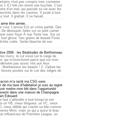
ertains n'ont pas compris mes conneries
on 1 ICI link j'en remet une louchée. C’est
toire d’un mec qui passait sa vie avec les
nchots dans les casinos. Il jouait à tout.
ur tout. Il grattait. Il se faisait...
ime être aimée...
r cour, L’amour Est un crime parfait, Des
 De désespoir Jetés sur un petit carnet.
oyer sans foyer À nue Toute nue. Sur sa
 tout glisse. Ses grains de beauté Fixés
lichés volés. Sente blanche de ses
.
tive 2006 : les Béatitudes de Berthomeau
 les mecs, le cul vissé sur le siège de
er, qui m'invectivent parce que sur mon
e démarre pas assez vite aux feux
... Bienheureux les beaufs ! 2- J'adore les
 fesses posées sur le cuir des sièges de
cron m’a raclé ma CSG sans
 de ma taxe d’habitation je suis au regret
oir mettre mon blé dans l’opportunité
investir dans une maison de Champagne
lain Edouard
le faut s’attendre à tout lorsqu’on est
 un VB, vieux blogueur, un VC, vieux
D, vieux débile qui crache sa bile comme
mmense Mimi, mais un qui a aussi le bras
 un influenceur de Première League, un