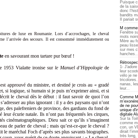
Puisque c
de la sais
donc l’his
bandits ma
Il pariait s
M comme a
Fenêtre su
oitures de luxe en Roumanie. Lors d’accrochages, le cheval
mots noirs
ême l’arrivée des secours. Il est consommé immédiatement ou
Mère au f
peau lisse
sur mes c
hanches..
te
en savourant mon tartare pur bœuf !
Rétrospec
1- J'adore
 1953 Vialatte ironise sur
le Manuel d’Hippologie
de
leur scoot
vélo je n
tricolores
nanas, les
l est approuvé du ministre, et destiné je crois au « gradé
leur...
t, si logique, si humain si je puis m’exprimer ainsi, et si
crit le cheval dès le début : il faut savoir de quoi l’on
Comme Ma
m’exonérer
 s’adresser au plus ignorant : il y a des paysans qui n’ont
de ne pouv
age, des palefreniers de province, des gardians du fond de
unique d'
 leur écurie natale. Ils n’ont pas fréquentés les cirques,
digitale A
Sur la Toi
tés cinématographiques. Dieu sait ce qu’ils s’imaginent
comme moi
beau de parler de cheval ; mais qu’est-ce-que le cheval ?
con, un V
ait le maréchal Foch d’après ses plus savants biographes.
dirait l’i
très long,
coup, vous guérit de ce doute angoissant : « Le cheval,