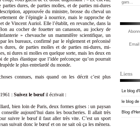
gars...
 parties dures, de parties molles, et de parties mi-dures
description, approuvée du ministre, brosse du cheval un
nettement de l’épingle à nourrice, mais le rapproche de
t de Vincent Auriol. Elle l’établit, en revanche, dans la
. Bon au cocher de fouetter un canasson, au jockey de
Abonne
infanterie » chevauche un mammifère scientifique, un
 par les bureaux, confirmé par le règlement et préconisé
Email
s dures, de parties molles et de parties mi-dures, mi-
lles, ni dures ni molles en quelque sorte, mais les deux en
i de plus élastique que l’idée préconçue qu’on pourrait
adrupède le plus entrelardé du monde.
Liens
choses connues, mais quand on les décrit c’est plus
Le blog d'
 1961 :
Suivez le bœuf
il écrivait :
le blog d
illard, bien loin de Paris, deux formes grises : un paysan
onseille aujourd’hui dans les boucheries. Il allait très
Blog d'He
ur suivre le bœuf il faut aller très vite. C’est un sport
ysan suivait donc le bœuf et on ne sait où ça les mènera.