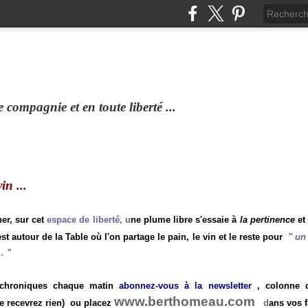
compagnie et en toute liberté ...
n ...
ner, sur cet
espace de liberté
, u
ne plume libre s'essaie à
la pertinence
et
st autour de la Table où l'on partage le pain, le vin et le reste pour
"
un 
.
"
 chroniques chaque matin
abonnez-vous à la newsletter
, colonne de
www.berthomeau.com
e recevrez rien)
ou placez
d
ans vos f