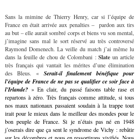
Sans la mimine de Thierry Henry, car si l’équipe de
France en était arrivée aux penalties –
pardon aux tirs
au but – elle aurait sombré corps et biens vu son mental,
j’imagine sans mal le sort réservé au très controversé
Raymond Domenech. La veille du match j’ai même lu
Slate
dans la feuille de chou de Colombani :
un article
très français qui vantait les mérites d’une élimination
des Bleus. «
Serait-il finalement bénéfique pour
l'équipe de France de ne pas se qualifier ce soir face à
l'Irlande?
» En clair, du passé faisons table rase et
repartons à zéro. Très français comme attitude, si tous
nos maux nationaux passaient soudain à la trappe tout
irait pour le mieux dans le meilleur des mondes pour le
bon peuple de France. Si je n’étais pas né en 1948
j’oserais dire que ça sent le syndrome de Vichy : rebâtir
sur les décombres et nous en ressortirons vivifiés. Nous