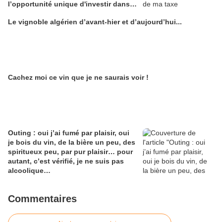
l’opportunité unique d'investir dans
une maison de Champagne digitale
Le vignoble algérien d’avant-hier et d’aujourd’hui...
Alain Edouard
Cachez moi ce vin que je ne saurais voir !
Outing : oui j’ai fumé par plaisir, oui
je bois du vin, de la bière un peu, des
spiritueux peu, par pur plaisir… pour
autant, c’est vérifié, je ne suis pas
alcoolique…
Commentaires