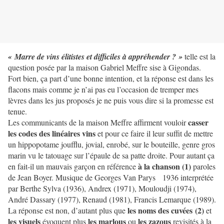
« Marre de vins élitistes
et difficiles à appréhender ? »
telle est la
question posée par la maison Gabriel Meffre sise à Gigondas.
Fort bien, ça part d’une bonne intention, et la réponse est dans les
flacons mais comme je n’ai pas eu l’occasion de tremper mes
lèvres dans les jus proposés je ne puis vous dire si la promesse est
tenue.
casser
Les communicants de la maison Meffre affirment vouloir
les codes des linéaires vins
et pour ce faire il leur suffit de mettre
un hippopotame joufflu, jovial, enrobé, sur le bouteille, genre gros
marin vu le tatouage sur l’épaule de sa patte droite. Pour autant ça
à la chanson (1)
en fait-il un mauvais garçon en référence
paroles
de Jean Boyer. Musique de Georges Van Parys 1936 interprétée
par Berthe Sylva (1936), Andrex (1971), Mouloudji (1974),
André Dassary (1977), Renaud (1981), Francis Lemarque (1989).
les noms des cuvées
(2)
La réponse est non, d’autant plus que
et
les visuels
les marlous
les zazous
évoquent plus
ou
revisités à la