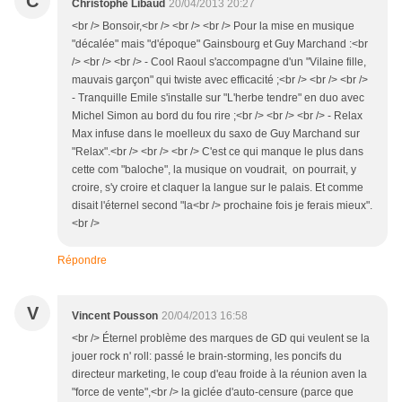
C
Christophe Libaud
20/04/2013 20:27
<br /> Bonsoir,<br /> <br /> <br /> Pour la mise en musique
"décalée" mais "d'époque" Gainsbourg et Guy Marchand :<br
/> <br /> <br /> - Cool Raoul s'accompagne d'un "Vilaine fille,
mauvais garçon" qui twiste avec efficacité ;<br /> <br /> <br />
- Tranquille Emile s'installe sur "L'herbe tendre" en duo avec
Michel Simon au bord du fou rire ;<br /> <br /> <br /> - Relax
Max infuse dans le moelleux du saxo de Guy Marchand sur
"Relax".<br /> <br /> <br /> C'est ce qui manque le plus dans
cette com "baloche", la musique on voudrait, on pourrait, y
croire, s'y croire et claquer la langue sur le palais. Et comme
disait l'éternel second "la<br /> prochaine fois je ferais mieux".
<br />
Répondre
V
Vincent Pousson
20/04/2013 16:58
<br /> Éternel problème des marques de GD qui veulent se la
jouer rock n' roll: passé le brain-storming, les poncifs du
directeur marketing, le coup d'eau froide à la réunion aven la
"force de vente",<br /> la giclée d'auto-censure (parce que