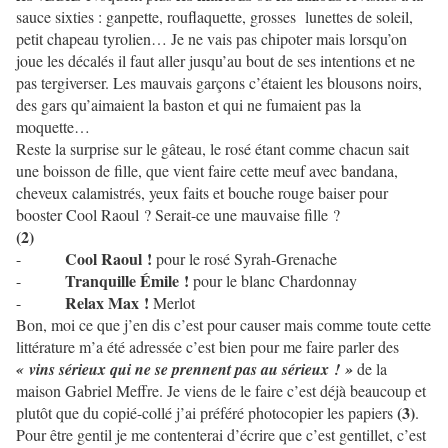
sauce sixties : ganpette, rouflaquette, grosses lunettes de soleil,
petit chapeau tyrolien… Je ne vais pas chipoter mais lorsqu’on
joue les décalés il faut aller jusqu’au bout de ses intentions et ne
pas tergiverser. Les mauvais garçons c’étaient les blousons noirs,
des gars qu’aimaient la baston et qui ne fumaient pas la
moquette…
Reste la surprise sur le gâteau, le rosé étant comme chacun sait
une boisson de fille, que vient faire cette meuf avec bandana,
cheveux calamistrés, yeux faits et bouche rouge baiser pour
booster Cool Raoul ? Serait-ce une mauvaise fille ?
(2)
Cool Raoul !
-
pour le rosé Syrah-Grenache
Tranquille Émile !
-
pour le blanc Chardonnay
Relax Max !
-
Merlot
Bon, moi ce que j’en dis c’est pour causer mais comme toute cette
littérature m’a été adressée c’est bien pour me faire parler des
« vins sérieux qui ne se prennent pas au sérieux ! »
de la
maison Gabriel Meffre. Je viens de le faire c’est déjà beaucoup et
(3)
plutôt que du copié-collé j’ai préféré photocopier les papiers
.
Pour être gentil je me contenterai d’écrire que c’est gentillet, c’est