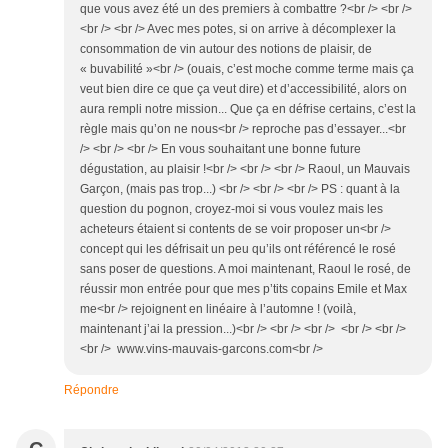
que vous avez été un des premiers à combattre ?<br /> <br />
<br /> <br /> Avec mes potes, si on arrive à décomplexer la
consommation de vin autour des notions de plaisir, de
« buvabilité »<br /> (ouais, c’est moche comme terme mais ça
veut bien dire ce que ça veut dire) et d’accessibilité, alors on
aura rempli notre mission... Que ça en défrise certains, c’est la
règle mais qu’on ne nous<br /> reproche pas d’essayer...<br
/> <br /> <br /> En vous souhaitant une bonne future
dégustation, au plaisir !<br /> <br /> <br /> Raoul, un Mauvais
Garçon, (mais pas trop...) <br /> <br /> <br /> PS : quant à la
question du pognon, croyez-moi si vous voulez mais les
acheteurs étaient si contents de se voir proposer un<br />
concept qui les défrisait un peu qu’ils ont référencé le rosé
sans poser de questions. A moi maintenant, Raoul le rosé, de
réussir mon entrée pour que mes p’tits copains Emile et Max
me<br /> rejoignent en linéaire à l’automne ! (voilà,
maintenant j’ai la pression...)<br /> <br /> <br /> <br /> <br />
<br /> www.vins-mauvais-garcons.com<br />
Répondre