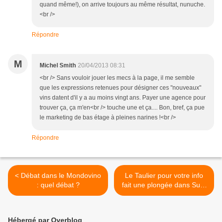
quand même!), on arrive toujours au même résultat, nunuche.
<br />
Répondre
M
Michel Smith
20/04/2013 08:31
<br /> Sans vouloir jouer les mecs à la page, il me semble
que les expressions retenues pour désigner ces "nouveaux"
vins datent d'il y a au moins vingt ans. Payer une agence pour
trouver ça, ça m'en<br /> touche une et ça.... Bon, bref, ça pue
le marketing de bas étage à pleines narines !<br />
Répondre
< Débat dans le Mondovino
Le Taulier pour votre info
: quel débat ?
fait une plongée dans Sud-
Ouest le journal qui cause
le plus de vin… >
Hébergé par Overblog