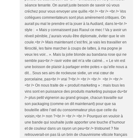
séance tenante. On aurait juste besoin de savoir où vous
créchez pour vous envoyer une quille.<br /> <br /> <br /> Vos
collègues commentateurs sont plus amèrement critiques. On
aurait pu mal le prendre et la jouer à la Audiard, dans le<br />
style : « Mais y connaissent pas Raoul ce mec ! Va y avoir un
réveil pénible, j’aurais voulu être diplomate, éviter que le vin
coule.<br /> Mais maintenant c’est fini, je vais les travailler en
férocité, les faire marcher à coups de lattes, à ma pogne je
veux les voir... ». Mais la jolie blonde au bandana rose qui ne
semble pas<br /> ravir votre œil m’a vite calmé... « Le vin est
une boisson de plaisir à partager entre potes » qu’elle nous a
dit... Sous ses airs de rockeuse sixtie, un vrai cœur de
porcelaine, pas<br /> vrai ?<br /> <br /> <br /> <br /> <br />
<br /> On nous traite de « produit marketing » : mais tous les
vins sont en puissance des produits marketing puisque du<br
/> plus petit vigneron au grand groupe, chacun travaille sur
son packaging (comme on dit maintenant) pour que sa
bouteille attire l’œil du consommateur plus que celle du
voisin,<br /> non ?<br /> <br /> <br /> Pourquoi en vouloir à
une bande qui souhaite juste apporter une touche d’humour
et de couleur dans un rayon un peu<br /> tristounet ? Ne
retrouverait-on pas là un brin de chauvinisme viticole français