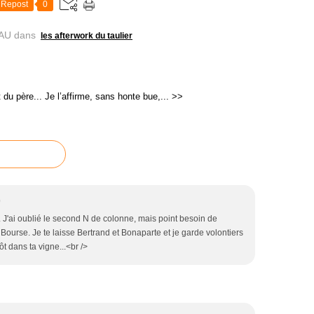
Repost
0
AU
dans
les afterwork du taulier
 du père...
Je l’affirme, sans honte bue,... >>
0
. J'ai oublié le second N de colonne, mais point besoin de
 Bourse. Je te laisse Bertrand et Bonaparte et je garde volontiers
t dans ta vigne...<br />