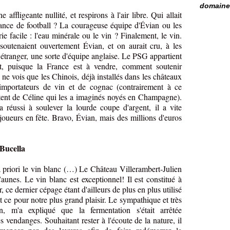
domaine 
e affligeante nullité, et respirons à l'air libre. Qui allait
ance de football ? La courageuse équipe d'Évian ou les
e facile : l'eau minérale ou le vin ? Finalement, le vin.
soutenaient ouvertement Évian, et on aurait cru, à les
 étranger, une sorte d'équipe anglaise. Le PSG appartient
, puisque la France est à vendre, comment soutenir
 ne vois que les Chinois, déjà installés dans les châteaux
importateurs de vin et de cognac (contrairement à ce
tent de Céline qui les a imaginés noyés en Champagne).
a réussi à soulever la lourde coupe d'argent, il a vite
 joueurs en fête. Bravo, Évian, mais des millions d'euros
 Bucella
 priori le vin blanc (…) Le Château Villerambert-Julien
unes. Le vin blanc est exceptionnel! Il est constitué à
, ce dernier cépage étant d'ailleurs de plus en plus utilisé
t ce pour notre plus grand plaisir. Le sympathique et très
en, m'a expliqué que la fermentation s'était arrêtée
s vendanges. Souhaitant rester à l'écoute de la nature, il