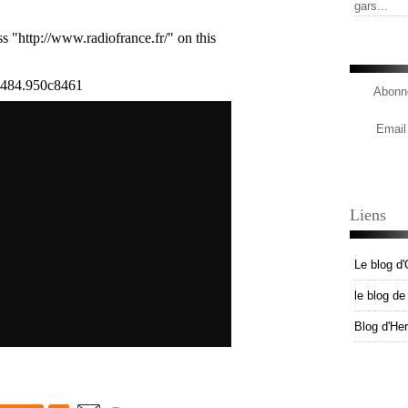
gars...
Abonne
Email
Liens
Le blog d'
le blog d
Blog d'He