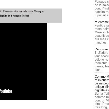
Puisque c
de la sais
donc l’his
éo
Karantez
sélectionnée dans
Musique
bandits ma
Il pariait s
gelin et François Morel
M comme a
Fenêtre su
mots noirs
Mère au f
peau lisse
sur mes c
hanches..
Rétrospec
1- J'adore
leur scoot
vélo je n
tricolores
nanas, les
leur...
Comme Ma
m’exonérer
de ne pouv
unique d'
digitale A
Sur la Toi
comme moi
con, un V
dirait l’i
très long,