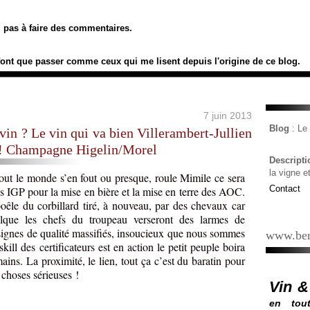
ez pas à faire des commentaires.
font que passer comme ceux qui me lisent depuis l'origine de ce blog.
7 juin 2013
Blog
: L
e vin ? Le vin qui va bien Villerambert-Jullien
 ! Champagne Higelin/Morel
Descript
la vigne e
ut le monde s’en fout ou presque, roule Mimile ce sera
Contact
es IGP pour la mise en bière et la mise en terre des AOC.
oêle du corbillard tiré, à nouveau, par des chevaux car
alque les chefs du troupeau verseront des larmes de
 signes de qualité massifiés, insoucieux que nous sommes
www.ber
ll des certificateurs est en action le petit peuple boira
ains. La proximité, le lien, tout ça c’est du baratin pour
 choses sérieuses !
Vin &
en tout