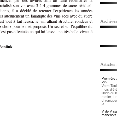
encer par des levures afin de faire redémarrer la
rcialisé son vin avec 3 à 4 grammes de sucre résiduel.
ients, il a décidé de retenter l'expérience les années
uis aucunement un fanatique des vins secs avec du sucre
st tout à fait réussi, le vin alliant structure, rondeur et
Archive
hoix pour le met proposé. Un secret sur l'équilibre du
st pas effectuée ce qui lui laisse une très belle vivacité
éon
link
Articles
Première 
Vin…
Votre Tau
mois d’été,
libido du 
ramier, il
chronique
je...
V de V sai
manchots, e