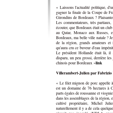
« Laissons l'actualité politique, d'un
gagner la finale de la Coupe de Fr
Girondins de Bordeaux ? Plaisanteri
Les commentateurs, très partiaux, 
écouter, que Bordeaux était un club
au Qatar, Monaco aux Russes, et
Bordeaux, ma belle ville natale ? Je
de la région, grands amateurs et 
qu'aura cru ce buveur d'eau impéni
Le président Hollande était là, il 
disparu, un peu grossi, derrière les
link
chinois pour Bordeaux »
Villerambert-Julien
par Fabrizio
« Le filet mignon de porc appelle à
est un domaine de 76 hectares à Ca
parts égales de roussanne et viognier
dans les assemblages de la région, e
cultivé propriétaire, Michel Juli
naturellement il y a de cela quelque