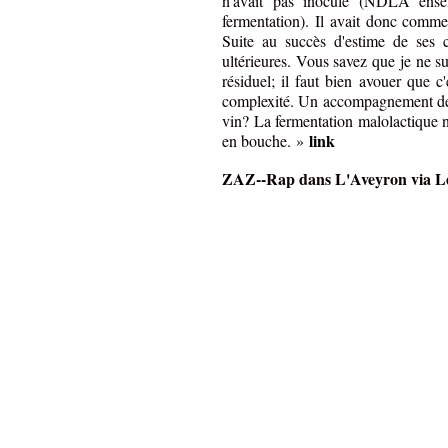
n'avait pas inoculé (NDLA ensem
fermentation). Il avait donc comme
Suite au succès d'estime de ses cl
ultérieures. Vous savez que je ne s
résiduel; il faut bien avouer que c'e
complexité. Un accompagnement de c
vin? La fermentation malolactique n'e
link
en bouche. »
ZAZ--Rap dans L'Aveyron via L