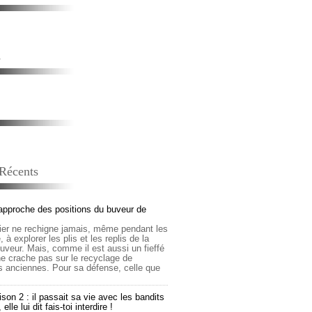
s
 Récents
approche des positions du buveur de
lier ne rechigne jamais, même pendant les
 à explorer les plis et les replis de la
buveur. Mais, comme il est aussi un fieffé
 ne crache pas sur le recyclage de
s anciennes. Pour sa défense, celle que
son 2 : il passait sa vie avec les bandits
lle lui dit fais-toi interdire !