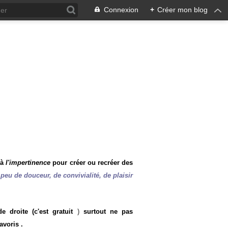
Connexion
+
Créer mon blog
 à
l'impertinence
pour créer ou recréer des
peu de douceur, de convivialité, de plaisir
 droite (c'est gratuit
)
surtout ne pas
avoris .