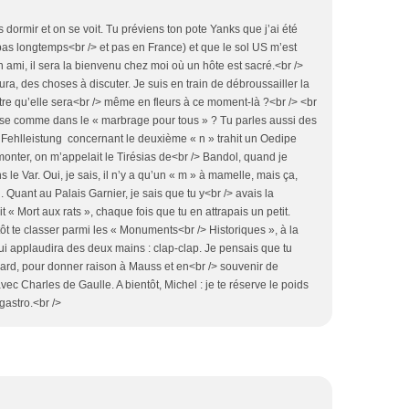
s dormir et on se voit. Tu préviens ton pote Yanks que j’ai été
(pas longtemps<br /> et pas en France) et que le sol US m’est
 ton ami, il sera la bienvenu chez moi où un hôte est sacré.<br />
aura, des choses à discuter. Je suis en train de débroussailler la
être qu’elle sera<br /> même en fleurs à ce moment-là ?<br /> <br
rose comme dans le « marbrage pour tous » ? Tu parles aussi des
 Fehlleistung concernant le deuxième « n » trahit un Oedipe
rmonter, on m’appelait le Tirésias de<br /> Bandol, quand je
 Var. Oui, je sais, il n’y a qu’un « m » à mamelle, mais ça,
 Quant au Palais Garnier, je sais que tu y<br /> avais la
it « Mort aux rats », chaque fois que tu en attrapais un petit.
t te classer parmi les « Monuments<br /> Historiques », à la
 applaudira des deux mains : clap-clap. Je pensais que tu
nard, pour donner raison à Mauss et en<br /> souvenir de
c Charles de Gaulle. A bientôt, Michel : je te réserve le poids
gastro.<br />