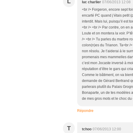
L
luc charlier
07/06/2013 12:08
<br /> Forgeron, encore sept foi
encarté PC quand j’étais petit 
interdit. Mais lui, puisqu’il est
<br /> <br /> Par contre, on en 
Loute et on montera la voir. P’t
/> <br /> Tu parles du marbre 
colon(n)es du Trianon. Ta<br />
non résolu. Je t’aiderai à le su
promenais mes mammelles dans le
c’est mon Jocaste inversé à moi.
réputation d’être le gars qui cria
Comme le bâtiment, on va bientô
demande de Gérard Bertrand qui
parlerais plutôt du Palais Grog
Bonaparte, un de tes modèles ave
de mes gros mots et le choc du 
Répondre
T
tchoo
07/06/2013 12:00