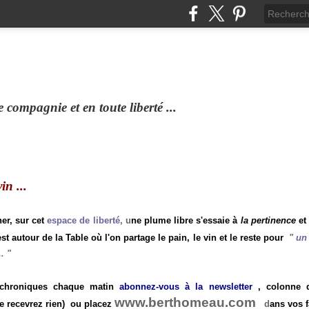
compagnie et en toute liberté ...
n ...
ner, sur cet
espace de liberté
, u
ne plume libre s'essaie à
la pertinence
et
st autour de la Table où l'on partage le pain, le vin et le reste pour
"
un 
.
"
 chroniques chaque matin
abonnez-vous à la newsletter
, colonne de
www.berthomeau.com
e recevrez rien)
ou placez
d
ans vos f