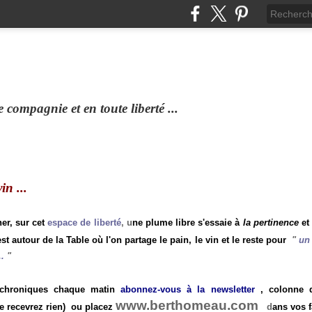
compagnie et en toute liberté ...
n ...
ner, sur cet
espace de liberté
, u
ne plume libre s'essaie à
la pertinence
et
st autour de la Table où l'on partage le pain, le vin et le reste pour
"
un 
.
"
 chroniques chaque matin
abonnez-vous à la newsletter
, colonne de
www.berthomeau.com
e recevrez rien)
ou placez
d
ans vos f