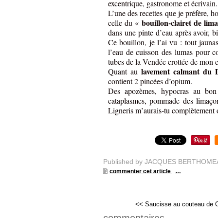
excentrique, gastronome et écrivain.
L’une des recettes que je préfère, h
bouillon-clairet de lim
celle du «
dans une pinte d’eau après avoir, b
Ce bouillon, je l’ai vu : tout jauna
l’eau de cuisson des lumas pour c
tubes de la Vendée crottée de mon 
lavement calmant du 
Quant au
contient 2 pincées d’opium.
Des apozèmes, hypocras au bon v
cataplasmes, pommade des limaçons
Ligneris m’aurais-tu complètement 
Published by JACQUES BERTHOME
commenter cet article
…
<< Saucisse au couteau de C