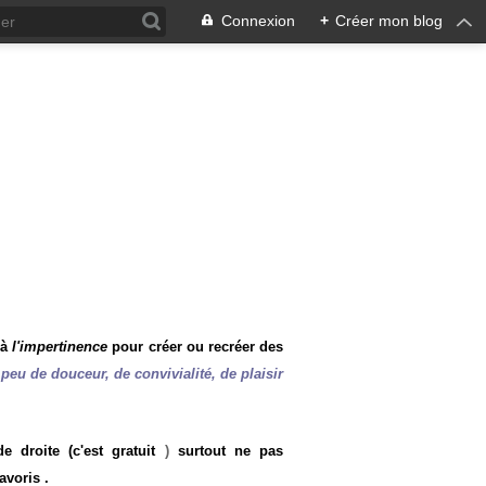
Connexion
+
Créer mon blog
 à
l'impertinence
pour créer ou recréer des
peu de douceur, de convivialité, de plaisir
 droite (c'est gratuit
)
surtout ne pas
avoris .