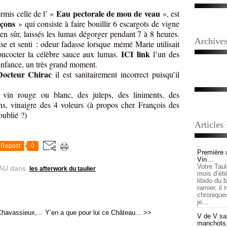
Eau pectorale de mou de veau
ormis celle de l’ «
», est
açons
» qui consiste à faire bouillir 6 escargots de vigne
ien sûr, laissés les lumas dégorger pendant 7 à 8 heures.
Archive
sse et senti : odeur fadasse lorsque mémé Marie utilisait
ICI
link
oncocter la célèbre sauce aux lumas.
l’un des
enfance, un très grand moment.
Docteur Chirac
il est sanitairement incorrect puisqu’il
in rouge ou blanc, des juleps, des liniments, des
, vinaigre des 4 voleurs (à propos cher François des
oublié ?)
Articles
Repost
0
Première 
Vin…
Votre Tau
AU
dans
les afterwork du taulier
mois d’été,
libido du 
ramier, il
chronique
je...
havassieux,...
Y’en a que pour lui ce Château... >>
V de V sai
manchots, e