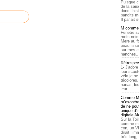
Puisque c
de la sais
donc l’his
bandits ma
Il pariait s
M comme a
Fenêtre su
mots noirs
Mère au f
peau lisse
sur mes c
hanches..
Rétrospec
1- J'adore
leur scoot
vélo je n
tricolores
nanas, les
leur...
Comme Ma
m’exonérer
de ne pouv
unique d'
digitale A
Sur la Toi
comme moi
con, un V
dirait l’i
très long,