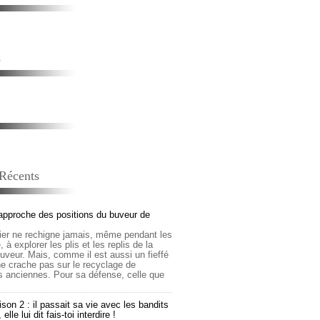
s
 Récents
approche des positions du buveur de
lier ne rechigne jamais, même pendant les
 à explorer les plis et les replis de la
buveur. Mais, comme il est aussi un fieffé
 ne crache pas sur le recyclage de
s anciennes. Pour sa défense, celle que
son 2 : il passait sa vie avec les bandits
lle lui dit fais-toi interdire !