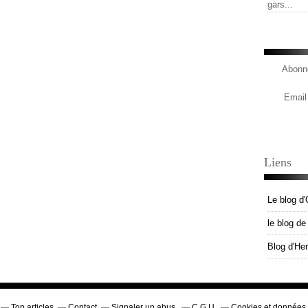
gars...
Abonne
Email
Liens
Le blog d'
le blog d
Blog d'He
Top articles
Contact
Signaler un abus
C.G.U.
Cookies et données