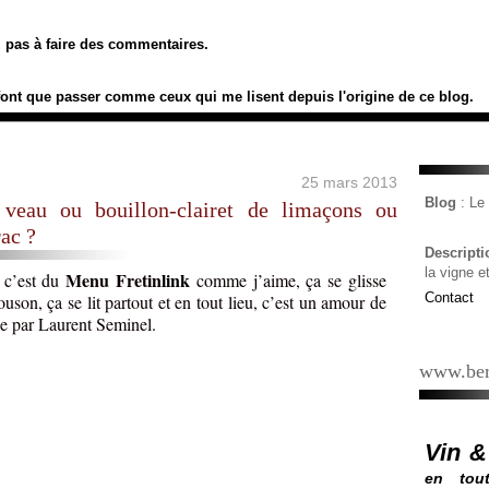
ez pas à faire des commentaires.
font que passer comme ceux qui me lisent depuis l'origine de ce blog.
25 mars 2013
Blog
: L
veau ou bouillon-clairet de limaçons ou
ac ?
Descript
la vigne e
Menu Fretin
link
 c’est du
comme j’aime, ça se glisse
Contact
uson, ça se lit partout et en tout lieu, c’est un amour de
sée par Laurent Seminel.
www.ber
Vin &
en tout