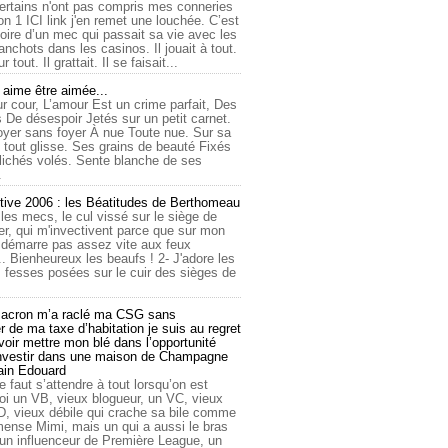
ertains n'ont pas compris mes conneries
on 1 ICI link j'en remet une louchée. C’est
toire d’un mec qui passait sa vie avec les
nchots dans les casinos. Il jouait à tout.
ur tout. Il grattait. Il se faisait...
ime être aimée...
r cour, L’amour Est un crime parfait, Des
 De désespoir Jetés sur un petit carnet.
oyer sans foyer À nue Toute nue. Sur sa
 tout glisse. Ses grains de beauté Fixés
lichés volés. Sente blanche de ses
.
tive 2006 : les Béatitudes de Berthomeau
 les mecs, le cul vissé sur le siège de
er, qui m'invectivent parce que sur mon
e démarre pas assez vite aux feux
... Bienheureux les beaufs ! 2- J'adore les
 fesses posées sur le cuir des sièges de
cron m’a raclé ma CSG sans
 de ma taxe d’habitation je suis au regret
oir mettre mon blé dans l’opportunité
investir dans une maison de Champagne
lain Edouard
le faut s’attendre à tout lorsqu’on est
 un VB, vieux blogueur, un VC, vieux
D, vieux débile qui crache sa bile comme
mmense Mimi, mais un qui a aussi le bras
 un influenceur de Première League, un