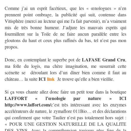
Comme j’ai un esprit facétieux, que les « œnologues » n’en
prennent point ombrage, la publicité qui suit, contenue dans
Vitisphère (merci au lecteur qui me l'a fait parvenir), m’a vraiment
mis de très bonne humeur. J’adjure les mauvais esprits qui
fourmillent sur la Toile de ne faire aucun parallèle entre les
gloutons du haut et ceux plus raffinés du bas, tel n’est pas mon
propos.
LAFASE Grand Cru
Donc, en contemplant le superbe pot de
,
ma folle du logis, ma chère imagination, me susurrait cette
scénette se déroulant lors d’un dîner bien comme il faut au
ICI
link
château… la suite
Je trouve qu’elle a bien vieillie.
Si ça vous chante allez donc faire un petit tour dans la boutique
LAFFORT « l’œnologie par nature » ICI
http://www.laffort.com/
c’est très intéressant avec les enzymes
accélérateurs de nature, le zymaflore 011Bio… et des déclarations
qui confirment que votre Taulier n’est pas totalement hors sujet :
« POUR UNE GESTION NATURELLE DE LA QUALITE
DES VINS. Avec la compréhension toujours plus fine de la