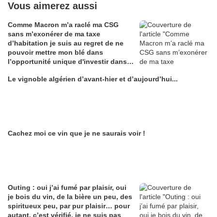
Vous aimerez aussi
Comme Macron m’a raclé ma CSG
sans m’exonérer de ma taxe
d’habitation je suis au regret de ne
pouvoir mettre mon blé dans
l’opportunité unique d'investir dans
une maison de Champagne digitale
Le vignoble algérien d’avant-hier et d’aujourd’hui...
Alain Edouard
Cachez moi ce vin que je ne saurais voir !
Outing : oui j’ai fumé par plaisir, oui
je bois du vin, de la bière un peu, des
spiritueux peu, par pur plaisir… pour
autant, c’est vérifié, je ne suis pas