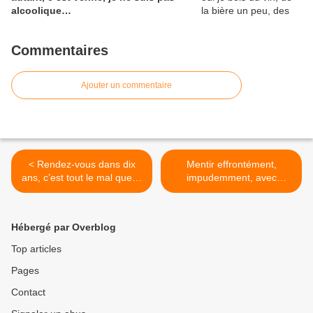
alcoolique…
Commentaires
Ajouter un commentaire
< Rendez-vous dans dix
Mentir effrontément,
ans, c’est tout le mal que je
impudemment, avec
me souhaite, pour boire
aplomb… >
avec vous un GCC 1855
nature.
Hébergé par Overblog
Top articles
Pages
Contact