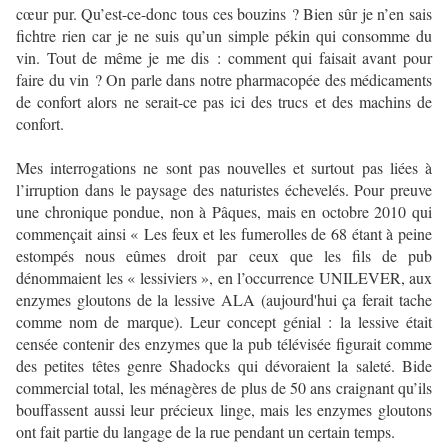
cœur pur. Qu’est-ce-donc tous ces bouzins ? Bien sûr je n’en sais
fichtre rien car je ne suis qu’un simple pékin qui consomme du
vin. Tout de même je me dis : comment qui faisait avant pour
faire du vin ? On parle dans notre pharmacopée des médicaments
de confort alors ne serait-ce pas ici des trucs et des machins de
confort.
Mes interrogations ne sont pas nouvelles et surtout pas liées à
l’irruption dans le paysage des naturistes échevelés. Pour preuve
une chronique pondue, non à Pâques, mais en octobre 2010 qui
commençait ainsi « Les feux et les fumerolles de 68 étant à peine
estompés nous eûmes droit par ceux que les fils de pub
dénommaient les « lessiviers », en l’occurrence UNILEVER, aux
enzymes gloutons de la lessive ALA (aujourd'hui ça ferait tache
comme nom de marque). Leur concept génial : la lessive était
censée contenir des enzymes que la pub télévisée figurait comme
des petites têtes genre Shadocks qui dévoraient la saleté. Bide
commercial total, les ménagères de plus de 50 ans craignant qu’ils
bouffassent aussi leur précieux linge, mais les enzymes gloutons
ont fait partie du langage de la rue pendant un certain temps.