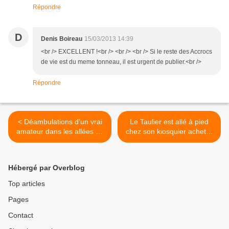
Répondre
D
Denis Boireau
15/03/2013 14:39
<br /> EXCELLENT !<br /> <br /> <br /> Si le reste des Accrocs
de vie est du meme tonneau, il est urgent de publier.<br />
Répondre
< Déambulations d’un vrai
Le Taulier est allé à pied
amateur dans les allées du
chez son kiosquier acheter
Salon des Vins de Loire
les 200 personnalités du vin
2013 verset 1
de la RVF : Deiss et
Amoreau >
Hébergé par Overblog
Top articles
Pages
Contact