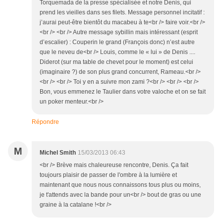
Torquemada de la presse spécialisée et notre Denis, qui
prend les vieilles dans ses filets. Message personnel incitatif :
j’aurai peut-être bientôt du macabeu à te<br /> faire voir.<br />
<br /> <br /> Autre message sybillin mais intéressant (esprit
d’escalier) : Couperin le grand (François donc) n’est autre
que le neveu de<br /> Louis, comme le « lui » de Denis ....
Diderot (sur ma table de chevet pour le moment) est celui
(imaginaire ?) de son plus grand concurrent, Rameau.<br />
<br /> <br /> Toi y en a suivre mon zami ?<br /> <br /> <br />
Bon, vous emmenez le Taulier dans votre valoche et on se fait
un poker menteur.<br />
Répondre
M
Michel Smith
15/03/2013 06:43
<br /> Brève mais chaleureuse rencontre, Denis. Ça fait
toujours plaisir de passer de l'ombre à la lumière et
maintenant que nous nous connaissons tous plus ou moins,
je t'attends avec la bande pour un<br /> bout de gras ou une
graine à la catalane !<br />