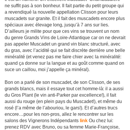
ne suffit pas à son bonheur. Il fait partie du petit groupe qui
a revendiqué la nouvelle appellation Clisson pour leurs
muscadets sur granite. Et il fait des muscadets encore plus
spéciaux avec élevage long, jusqu’à 7 ans sur lies.
D’ailleurs je milite pour que ces vins se trouvent un nom
du genre Grands Vins de Loire-Atlantique car on ne devrait
pas appeler Muscadet un grand vin blanc structuré, avec
du gras, avec l’acidité qui se fait discrète derrière une belle
minéralité (et venez pas me faire chier avec la minéralité:
quand ça donne sur la langue et au goût comme quand on
suce un caillou, moi j’appelle ça minéral).
Bon on a parlé de son muscadet, de son Clisson, de ses
grands blancs, mais il essaye tout cet homme-là: il a aussi
du Gros Plant (le vin anti-Parker par excellence!), il fait
aussi du rouge (en plein pays du Muscadet!), et même du
rosé (l’a même de l’abouriou, le gars!). Et d’autres trucs
encore…pour les non-pros, allez le rencontrer sur les
salons des Vignerons Indépendants
link
Ou chez lui:
prenez RDV avec Bruno, ou sa femme Marie-Françoise,