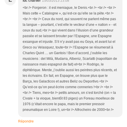
luc charlier
15/03/2013 23:08
<br /> Forgeron : il est meniague, le Denis.<br /> <br /> <br />
Mais cette « Catalogne », qu’est-ce qu’elle se la pète.<br />
<br /> <br /> Ceux du nord, qui souvent ne parlent même pas
la langue – pourtant, c’est elle le vecteur d’une « nation » - et
ceux du sud,<br /> qui vivent dans l’illusion d’une grandeur
passée et se laissent brouter par l’Espagne, une Espagne
exsangue et injuste. S’il n’y avait pas eu Goya, et avant lui el
Greco ou Velasquez, toute<br /> l’Espagne se résumerait à
Charles Quint .... un Gantois ! Bon d’accord, j’oublie les
musiciens : del Milà, Mudarra, Albeniz, Scarlatti (napolitain de
naissance mais espagnol de fait) et<br /> Rodrigo, le
diphtérique. Merde, j’oublie aussi les peintres plus récents, et
les écrivains. En fait, en Espagne, on trouve plus que le
Barça, les Galacticos et autres Beliz ou Deportivo.<br />
Qu’est-ce qu’on peut écrire comme conneries !<br /> <br />
<br /> Tiens, mes<br /> petits amours, on s’est torché (on = la
Civale + la vioque, bientôt 83 piges) un Foreau moelleux de
1976 (c’était encore le papa, mais le premier pressoir
pneumatique en Loire !), un<br /> Alfrocheiro de 2000<br />
Répondre