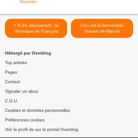
Répondre
< À lire absolument : la
Ceci est la lamentable
chronique de François
histoire de Marcel
Simon «Cheval, le silence
Cœurdeveau boucher de
des agneaux »
son état au 223 bis rue
Froidevaux… >
Hébergé par Overblog
Top articles
Pages
Contact
Signaler un abus
C.G.U.
Cookies et données personnelles
Préférences cookies
Voir le profil de sur le portail Overblog