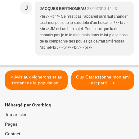
J
JACQUES BERTHOMEAU
27/05/2013 14:43
<br /> <br /> Ce n'est pas l'appareil qu'il faut changer
c'est moi puisque je suis doté d'un Leica<br /> <br />
<br /> JM est un bon sujet. Pour ceux que tu ne
connais pas je te le dirai mais dans le lot y' a le boss
de la compagnie des poules ça devrait t'intéresser
Michel<br /> <br /> <br /> <br />
< Avis aux vignerons et au
Guy Carcassonne mon ami
restant de la population :
est parti… >
2013 une année sans été ?
Allègre et Albert Simon…
Hébergé par Overblog
Top articles
Pages
Contact