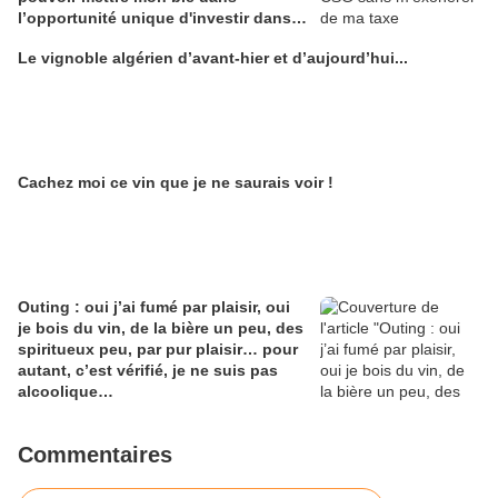
l’opportunité unique d'investir dans
une maison de Champagne digitale
Le vignoble algérien d’avant-hier et d’aujourd’hui...
Alain Edouard
Cachez moi ce vin que je ne saurais voir !
Outing : oui j’ai fumé par plaisir, oui
je bois du vin, de la bière un peu, des
spiritueux peu, par pur plaisir… pour
autant, c’est vérifié, je ne suis pas
alcoolique…
Commentaires