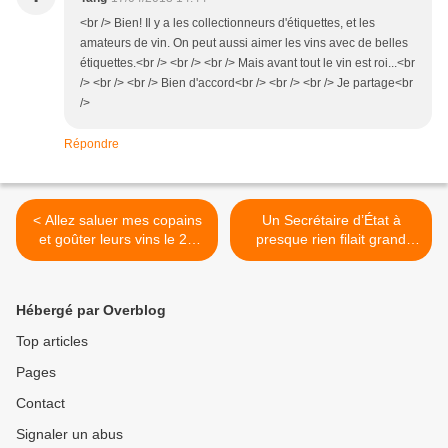
<br /> Bien! Il y a les collectionneurs d'étiquettes, et les
amateurs de vin. On peut aussi aimer les vins avec de belles
étiquettes.<br /> <br /> <br /> Mais avant tout le vin est roi...<br
/> <br /> <br /> Bien d'accord<br /> <br /> <br /> Je partage<br
/>
Répondre
< Allez saluer mes copains
Un Secrétaire d’État à
et goûter leurs vins le 22
presque rien filait grand
avril à Aÿ et les 4 et 5 mai à
train entre Varenne et
Avallon
Saint-Germain >
Hébergé par Overblog
Top articles
Pages
Contact
Signaler un abus