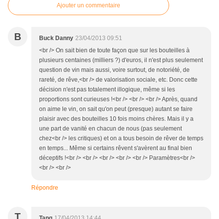
Ajouter un commentaire
B
Buck Danny
23/04/2013 09:51
<br /> On sait bien de toute façon que sur les bouteilles à
plusieurs centaines (milliers ?) d'euros, il n'est plus seulement
question de vin mais aussi, voire surtout, de notoriété, de
rareté, de rêve,<br /> de valorisation sociale, etc. Donc cette
décision n'est pas totalement illogique, même si les
proportions sont curieuses !<br /> <br /> <br /> Après, quand
on aime le vin, on sait qu'on peut (presque) autant se faire
plaisir avec des bouteilles 10 fois moins chères. Mais il y a
une part de vanité en chacun de nous (pas seulement
chez<br /> les critiques) et on a tous besoin de rêver de temps
en temps... Même si certains rêvent s'avèrent au final bien
déceptifs !<br /> <br /> <br /> <br /> <br /> Paramètres<br />
<br /> <br />
Répondre
T
Tang
17/04/2013 14:44