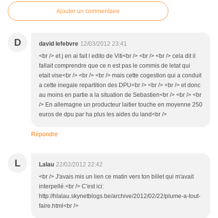
Ajouter un commentaire
D
david lefebvre
12/03/2012 23:41
<br /> et j en ai fait l edito de Viti<br /> <br /> <br /> cela dit il
fallait comprendre que ce n est pas le commis de letat qui
etait vise<br /> <br /> <br /> mais cette cogestion qui a conduit
a cette inegale repartition des DPU<br /> <br /> <br /> et donc
au moins en partie a la situation de Sebastien<br /> <br /> <br
/> En allemagne un producteur laitier touche en moyenne 250
euros de dpu par ha plus les aides du land<br />
Répondre
L
Lalau
22/02/2012 22:42
<br /> J'avais mis un lien ce matin vers ton billet qui m'avait
interpellé.<br /> C'est ici:
http://hlalau.skynetblogs.be/archive/2012/02/22/plume-a-tout-
faire.html<br />