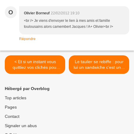
O
Olivier Borneuf
22/02/2012 19:10
<br /> Je viens d'envoyer le lien à mes amis et famille
toulousains alors camembert Jacques ! A+ Olivier<br />
Répondre
< Et si un instant vous
Le taulier se rebiffe : pour
quittiez vos clichés pour
lui un sandwiche c’est un «
vous intéresser un peu à la
sandwiche nature »® pas
vie quotidienne des « Fils
un truc au veau pour
de la Terre »
parigot fricoté par Alleno ! >
Hébergé par Overblog
Top articles
Pages
Contact
Signaler un abus