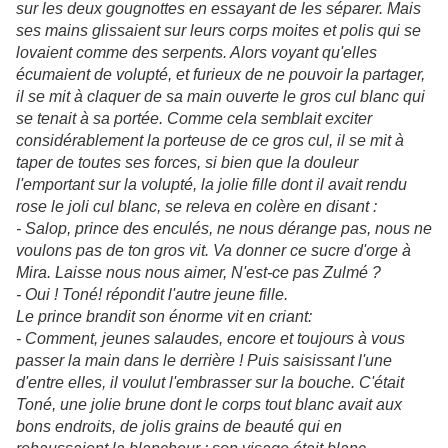
sur les deux gougnottes en essayant de les séparer. Mais
ses mains glissaient sur leurs corps moites et polis qui se
lovaient comme des serpents. Alors voyant qu'elles
écumaient de volupté, et furieux de ne pouvoir la partager,
il se mit à claquer de sa main ouverte le gros cul blanc qui
se tenait à sa portée. Comme cela semblait exciter
considérablement la porteuse de ce gros cul, il se mit à
taper de toutes ses forces, si bien que la douleur
l'emportant sur la volupté, la jolie fille dont il avait rendu
rose le joli cul blanc, se releva en colère en disant :
- Salop, prince des enculés, ne nous dérange pas, nous ne
voulons pas de ton gros vit. Va donner ce sucre d'orge à
Mira. Laisse nous nous aimer, N'est-ce pas Zulmé ?
- Oui ! Toné! répondit l'autre jeune fille.
Le prince brandit son énorme vit en criant:
- Comment, jeunes salaudes, encore et toujours à vous
passer la main dans le derrière ! Puis saisissant l'une
d'entre elles, il voulut l'embrasser sur la bouche. C'était
Toné, une jolie brune dont le corps tout blanc avait aux
bons endroits, de jolis grains de beauté qui en