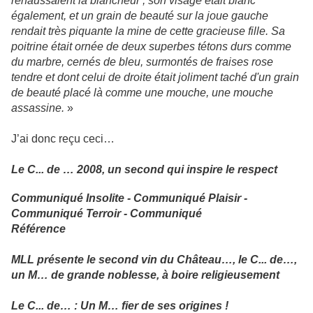
rehaussaient la blancheur ; son visage était blanc
également, et un grain de beauté sur la joue gauche
rendait très piquante la mine de cette gracieuse fille. Sa
poitrine était ornée de deux superbes tétons durs comme
du marbre, cernés de bleu, surmontés de fraises rose
tendre et dont celui de droite était joliment taché d'un grain
de beauté placé là comme une mouche, une mouche
assassine.
»
J’ai donc reçu ceci…
Le C... de … 2008, un second qui inspire le respect
Communiqué Insolite - Communiqué Plaisir -
Communiqué Terroir - Communiqué
Référence
MLL présente le second vin du Château…, le C... de…,
un M… de grande noblesse, à boire religieusement
Le C... de… : Un M… fier de ses origines !