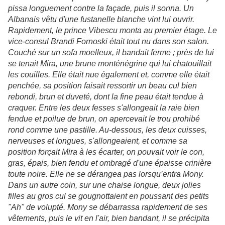
pissa longuement contre la façade, puis il sonna. Un
Albanais vêtu d'une fustanelle blanche vint lui ouvrir.
Rapidement, le prince Vibescu monta au premier étage. Le
vice-consul Brandi Fornoski était tout nu dans son salon.
Couché sur un sofa moelleux, il bandait ferme ; près de lui
se tenait Mira, une brune monténégrine qui lui chatouillait
les couilles. Elle était nue également et, comme elle était
penchée, sa position faisait ressortir un beau cul bien
rebondi, brun et duveté, dont la fine peau était tendue à
craquer. Entre les deux fesses s'allongeait la raie bien
fendue et poilue de brun, on apercevait le trou prohibé
rond comme une pastille. Au-dessous, les deux cuisses,
nerveuses et longues, s'allongeaient, et comme sa
position forçait Mira à les écarter, on pouvait voir le con,
gras, épais, bien fendu et ombragé d'une épaisse crinière
toute noire. Elle ne se dérangea pas lorsqu’entra Mony.
Dans un autre coin, sur une chaise longue, deux jolies
filles au gros cul se gougnottaient en poussant des petits
"Ah" de volupté. Mony se débarrassa rapidement de ses
vêtements, puis le vit en l'air, bien bandant, il se précipita