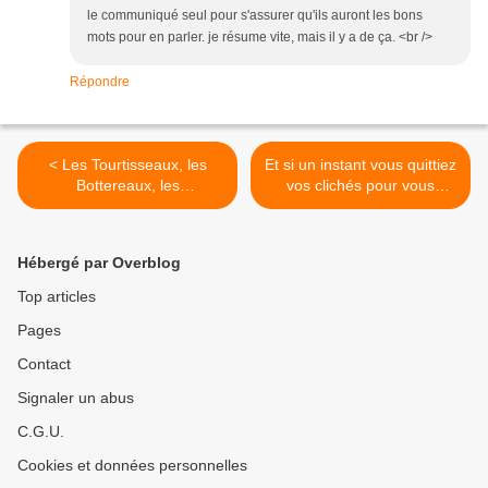
le communiqué seul pour s'assurer qu'ils auront les bons
mots pour en parler. je résume vite, mais il y a de ça. <br />
Répondre
< Les Tourtisseaux, les
Et si un instant vous quittiez
Bottereaux, les
vos clichés pour vous
Foutimassons, les Bugnes
intéresser un peu à la vie
ne sont-ils que des Pets de
quotidienne des « Fils de la
Nonne ?
Terre » >
Hébergé par Overblog
Top articles
Pages
Contact
Signaler un abus
C.G.U.
Cookies et données personnelles