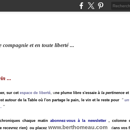
compagnie et en toute liberté ...
n ...
ner, sur cet
espace de liberté
, u
ne plume libre s'essaie à
la pertinence
et
st autour de la Table où l'on partage le pain, le vin et le reste pour
"
un 
.
"
 chroniques chaque matin
abonnez-vous à la newsletter
, colonne de
www.berthomeau.com
e recevrez rien)
ou placez
d
ans vos f