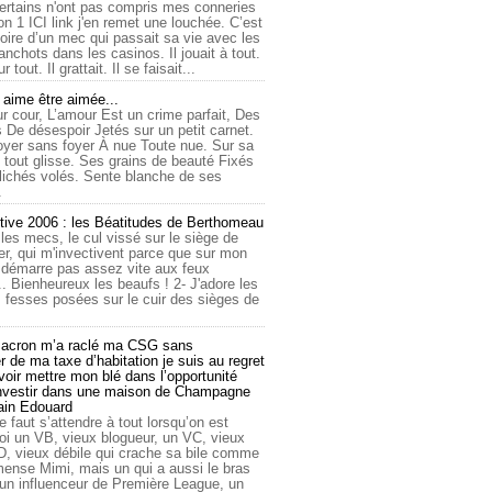
ertains n'ont pas compris mes conneries
on 1 ICI link j'en remet une louchée. C’est
toire d’un mec qui passait sa vie avec les
nchots dans les casinos. Il jouait à tout.
ur tout. Il grattait. Il se faisait...
ime être aimée...
r cour, L’amour Est un crime parfait, Des
 De désespoir Jetés sur un petit carnet.
oyer sans foyer À nue Toute nue. Sur sa
 tout glisse. Ses grains de beauté Fixés
lichés volés. Sente blanche de ses
.
tive 2006 : les Béatitudes de Berthomeau
 les mecs, le cul vissé sur le siège de
er, qui m'invectivent parce que sur mon
e démarre pas assez vite aux feux
... Bienheureux les beaufs ! 2- J'adore les
 fesses posées sur le cuir des sièges de
cron m’a raclé ma CSG sans
 de ma taxe d’habitation je suis au regret
oir mettre mon blé dans l’opportunité
investir dans une maison de Champagne
lain Edouard
le faut s’attendre à tout lorsqu’on est
 un VB, vieux blogueur, un VC, vieux
D, vieux débile qui crache sa bile comme
mmense Mimi, mais un qui a aussi le bras
 un influenceur de Première League, un