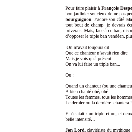
Pour faire plaisir à
François Despe
bon jardinier soucieux de ne pas per
bourguignon
. J’adore son côté lal
tout bout de champ, je devrais éc
priverais. Mais, face à ce ban, dison
d’opposer le triple ban vendéen, pl
On m'avait toujours dit
Que ce chanteur n’savait rien dire
Mais je vois qu'à présent
On va lui faire un triple ban...
Ou :
Quand un chanteur (ou une chanteu
A bien chanté ohé, ohé
Toutes les femmes, tous les hommes
Le dernier ou la dernière chantera !
Et éclatait : un triple et un, et deu
belle intensité…
Jon Lord,
claviériste du mythique