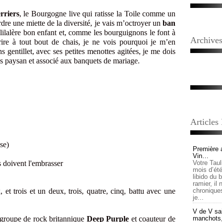
rriers
, le Bourgogne live qui ratisse la Toile comme un
dre une miette de la diversité, je vais m’octroyer un
ban
alilalère bon enfant et, comme les bourguignons le font à
Archive
rire à tout bout de chais, je ne vois pourquoi je m’en
s gentillet, avec ses petites menottes agitées, je me dois
us paysan et associé aux banquets de mariage.
Articles
se)
Première 
Vin…
 doivent l'embrasser
Votre Tau
mois d’été,
libido du 
ramier, il
x, et trois et un deux, trois, quatre, cinq, battu avec une
chronique
je...
V de V sai
 groupe de rock britannique
Deep Purple
et coauteur de
manchots, e