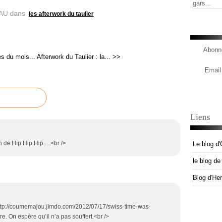
gars...
AU
dans
les afterwork du taulier
Abonne
s du mois...
Afterwork du Taulier : la... >>
Email
Liens
n de Hip Hip Hip.....<br />
Le blog d'
le blog d
Blog d'He
 http://coumemajou.jimdo.com/2012/07/17/swiss-time-was-
e. On espère qu’il n’a pas souffert.<br />