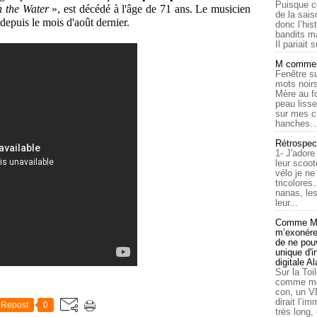
Puisque c
 the Water
», est décédé à l'âge de 71 ans. Le musicien
de la sais
depuis le mois d'août dernier.
donc l’his
bandits ma
Il pariait s
M comme a
Fenêtre su
mots noirs
Mère au f
peau lisse
sur mes c
hanches..
Rétrospec
1- J'adore
leur scoot
vélo je n
tricolores
nanas, les
leur...
Comme Ma
m’exonérer
de ne pouv
unique d'
digitale A
Sur la Toi
comme moi
con, un V
dirait l’i
Repost
0
très long,