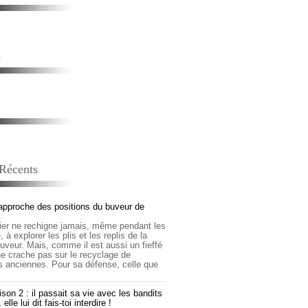
s
 Récents
approche des positions du buveur de
lier ne rechigne jamais, même pendant les
 à explorer les plis et les replis de la
buveur. Mais, comme il est aussi un fieffé
 ne crache pas sur le recyclage de
s anciennes. Pour sa défense, celle que
son 2 : il passait sa vie avec les bandits
lle lui dit fais-toi interdire !