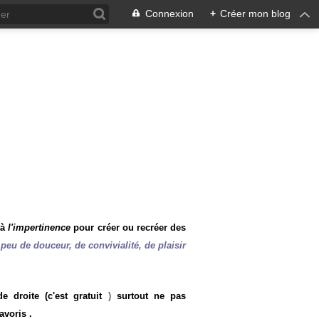
Connexion
+
Créer mon blog
 à
l'impertinence
pour créer ou recréer des
peu de douceur, de convivialité, de plaisir
 droite (c'est gratuit
)
surtout ne pas
avoris .