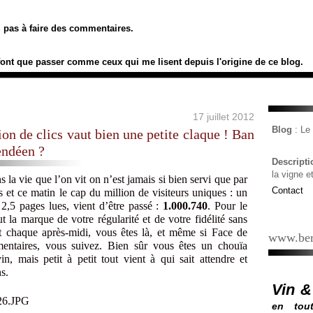
ez pas à faire des commentaires.
font que passer comme ceux qui me lisent depuis l'origine de ce blog.
17 juillet 2012
Blog
: L
on de clics vaut bien une petite claque ! Ban
endéen ?
Descript
la vigne e
s la vie que l’on vit on n’est jamais si bien servi que par
Contact
s et ce matin le cap du million de visiteurs uniques : un
2,5 pages lues, vient d’être passé :
1.000.740
. Pour le
ut la marque de votre régularité et de votre fidélité sans
nt chaque après-midi, vous êtes là, et même si Face de
www.ber
ntaires, vous suivez. Bien sûr vous êtes un chouïa
n, mais petit à petit tout vient à qui sait attendre et
s.
Vin &
en tout