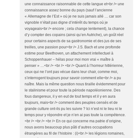
une connaissance raisonnable de cette langue et<br /> une
connaissance assez bonne du pays (sauf l’ancienne
« Allemagne de l’Est » où je ne suis jamais allé .... car son
vignoble n’était pas digne d’intérêt du temps où je
voyageais<br /> encore ; cela change lentement), la chance
d’y compter des copains (ainsi qu’en Autriche), un goût réel
pour certains aspects de sa gastronomie et des jus de ses
treilles, une passion pour<br /> J.S. Bach et une profonde
estime pour Beethoven, un attachement intellectuel à
Schoppenhauer – hélas pour moi mon vrai « maître à
penser » ....<br /> <br /> <br /> Quant à l’horreur hitlérienne,
ceux qui ne l’ont pas vécue dans leur chair, comme moi,
s’interrogent toujours pour savoir comment elle<br /> a pu
naître. Mais la même question nous tiraille évidemment pour
le stalinisme et pour toute la période napoléonienne. Des
fous dangereux, il y en eut de tout temps et il y en aura
toujours, mais<br /> comment des peuples censés et de
grande culture ont-ils pu les suivre ? Ici n’est ni le lieu ni le
temps pour y répondre et je n’en ai pas toute la compétence.
<br /> <br /> <br /> En ce qui concerne ma patrie d’origine,
nous avons beaucoup plus pâti d’autres occupations
étrangères au fil de l’histoire : (i)<br /> les légions romaines,