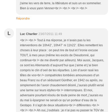
j'aime les vers de terre, la littérature et suis un ex sommelier.
Bien à vous yann Venner<br /> <br /> <br /> <br />
Répondre
L
Luc Charlier
23/07/2011 11:49
<br /> <br /> Tout à ma réponse, je n’avais pas lu les
interventions de 10h42’, 10h47’ ni 11h22’. Elles remettent les
choses à leur place : on peut rire de tout et l’ironie excuse
TOUT, à mes yeux (même les excès de Dieudonné, qui
continue<br /> de me divertir par ailleurs). Moi aussi, Jacques,
ce sont les Allemands d’aujourd’hui que j’aime et j’ai bien
compris le clin d’oeil de tes réparties. Loin d’avoir rasé les
têtes de vos<br /> compatriotes tombées amoureuses d’un
beau Franz ou d’un séduisant Günther, en 1942 ou après, ou
simplement de l’avoir chaudement désiré, j’aurais plutôt versé
une larme sur leurs idylles<br /> interrompues. Et moi,
adversaire pourtant résolu de toute peine de mort, j’aurais eu
du mal à épargner ne serait-ce qu’un porteur d’eau de la
Gestapo. Il s’agit de deux situations<br /> différentes.<br />
<br /> <br /> Ah oui, j’oubliais : je n’ai pas vu passer le TGV de