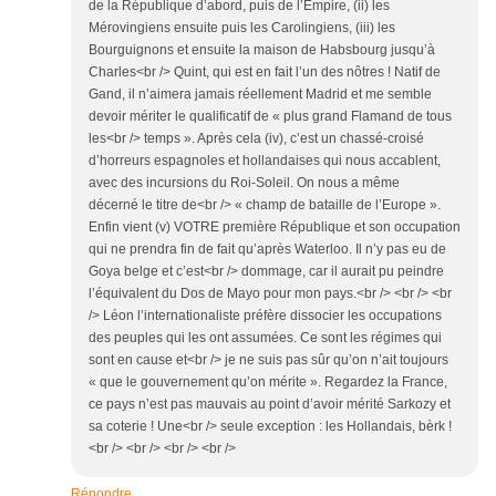
de la République d’abord, puis de l’Empire, (ii) les
Mérovingiens ensuite puis les Carolingiens, (iii) les
Bourguignons et ensuite la maison de Habsbourg jusqu’à
Charles<br /> Quint, qui est en fait l’un des nôtres ! Natif de
Gand, il n’aimera jamais réellement Madrid et me semble
devoir mériter le qualificatif de « plus grand Flamand de tous
les<br /> temps ». Après cela (iv), c’est un chassé-croisé
d’horreurs espagnoles et hollandaises qui nous accablent,
avec des incursions du Roi-Soleil. On nous a même
décerné le titre de<br /> « champ de bataille de l’Europe ».
Enfin vient (v) VOTRE première République et son occupation
qui ne prendra fin de fait qu’après Waterloo. Il n’y pas eu de
Goya belge et c’est<br /> dommage, car il aurait pu peindre
l’équivalent du Dos de Mayo pour mon pays.<br /> <br /> <br
/> Léon l’internationaliste préfère dissocier les occupations
des peuples qui les ont assumées. Ce sont les régimes qui
sont en cause et<br /> je ne suis pas sûr qu’on n’ait toujours
« que le gouvernement qu’on mérite ». Regardez la France,
ce pays n’est pas mauvais au point d’avoir mérité Sarkozy et
sa coterie ! Une<br /> seule exception : les Hollandais, bèrk !
<br /> <br /> <br /> <br />
Répondre