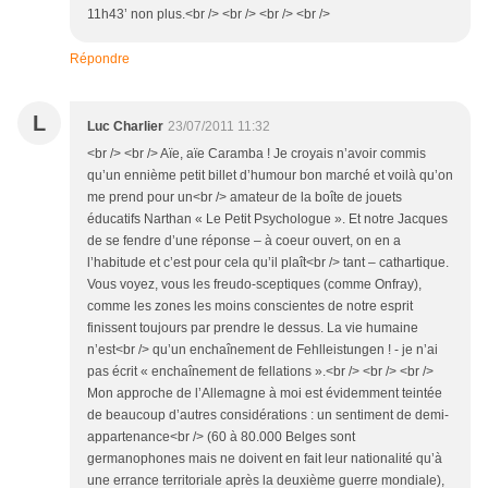
11h43’ non plus.<br /> <br /> <br /> <br />
Répondre
L
Luc Charlier
23/07/2011 11:32
<br /> <br /> Aïe, aïe Caramba ! Je croyais n’avoir commis
qu’un ennième petit billet d’humour bon marché et voilà qu’on
me prend pour un<br /> amateur de la boîte de jouets
éducatifs Narthan « Le Petit Psychologue ». Et notre Jacques
de se fendre d’une réponse – à coeur ouvert, on en a
l’habitude et c’est pour cela qu’il plaît<br /> tant – cathartique.
Vous voyez, vous les freudo-sceptiques (comme Onfray),
comme les zones les moins conscientes de notre esprit
finissent toujours par prendre le dessus. La vie humaine
n’est<br /> qu’un enchaînement de Fehlleistungen ! - je n’ai
pas écrit « enchaînement de fellations ».<br /> <br /> <br />
Mon approche de l’Allemagne à moi est évidemment teintée
de beaucoup d’autres considérations : un sentiment de demi-
appartenance<br /> (60 à 80.000 Belges sont
germanophones mais ne doivent en fait leur nationalité qu’à
une errance territoriale après la deuxième guerre mondiale),