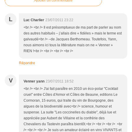
Ajouter un commentaire
L
Luc Charlier
23/07/2011 23:22
<br /> <br /> Il est présomptueux de ma part de parler au nom
des autres habitués – j’allais dire « fidèles » mais le terme est
galvaudé<br /> –de Jacques Berthomeau. Toutefois, Yann,
nous aimons ici tous la littérature mais on ne « Venner »
RIEN !<br /> <br /> <br /> <br />
Répondre
V
Venner yann
23/07/2011 18:52
<br /> <br /> J'ai fait paraître en 2010 un éco-polar "Cocktail
cruel" entre Côtes d'Armor et Côtes de Beaune, editions Le
Cormoran, 15 euros, qui traite du vin de Bourgogne, des
algues de la biodiversité avec<br /> science, humour et
suspense. La suite "Les coccinelles du diable", déjà lue et
appréciée par Aubert de Villaine et la confrérie des
Chevaliers du Tastevin paraîtra bientôt.<br /> <br /> <br /> <br
/> <br /> <br /> Je suis un amateur éclairé en vins VIVANTS et