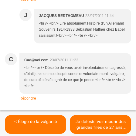
J
JACQUES BERTHOMEAU
23/07/2011 11:44
<br /> <br /> Lire absolument Histoire d'un Allemand
Souvenirs 1914-1933 Sébastian Haffner chez Babel
saisissant !<br /> <br /> <br /> <br />
C
Cad@aol.com
23/07/2011 11:22
<br /> <br /> Désolée de vous avoir involontairement agressé,
c'était juste un mot d'esprit certes et volontairement...vulgaire,
de surcroît très éloigné de ce que je pense.<br /> <br /> <br />
<br />
Répondre
< Éloge de la vulgarité
Je déteste voir mourir des
grandes filles de 27 ans :
Amy Winehouse un diamant