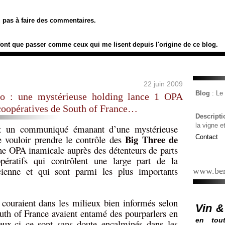
ez pas à faire des commentaires.
font que passer comme ceux qui me lisent depuis l'origine de ce blog.
22 juin 2009
Blog
: L
o : une mystérieuse holding lance 1 OPA
 coopératives de South of France…
Descript
la vigne e
t un communiqué émanant d’une mystérieuse
Big Three de
 vouloir prendre le contrôle des
Contact
e OPA inamicale auprès des détenteurs de parts
pératifs qui contrôlent une large part de la
cienne et qui sont parmi les plus importants
www.ber
couraient dans les milieux bien informés selon
Vin &
uth of France avaient entamé des pourparlers en
en tout
ux-ci ce sont sans doute encalminés dans les