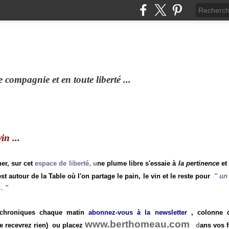
compagnie et en toute liberté ...
n ...
ner, sur cet
espace de liberté
, u
ne plume libre s'essaie à
la pertinence
et
st autour de la Table où l'on partage le pain, le vin et le reste pour
"
un 
.
"
 chroniques chaque matin
abonnez-vous à la newsletter
, colonne de
www.berthomeau.com
e recevrez rien)
ou placez
d
ans vos f