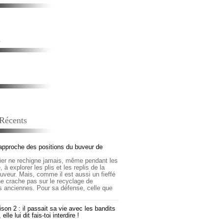
s
 Récents
approche des positions du buveur de
lier ne rechigne jamais, même pendant les
 à explorer les plis et les replis de la
buveur. Mais, comme il est aussi un fieffé
 ne crache pas sur le recyclage de
s anciennes. Pour sa défense, celle que
son 2 : il passait sa vie avec les bandits
lle lui dit fais-toi interdire !