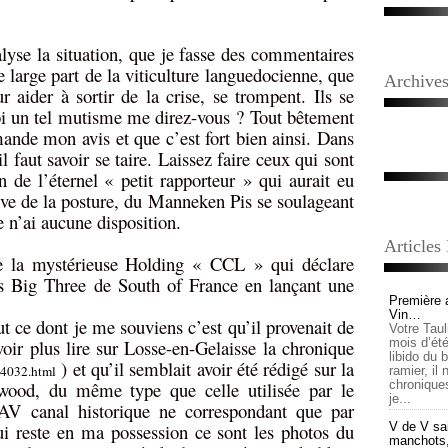
alyse la situation, que je fasse des commentaires
ne large part de la viticulture languedocienne, que
Archive
 aider à sortir de la crise, se trompent. Ils se
i un tel mutisme me direz-vous ? Tout bêtement
nde mon avis et que c’est fort bien ainsi. Dans
l faut savoir se taire. Laissez faire ceux qui sont
n de l’éternel « petit rapporteur » qui aurait eu
ève de la posture, du Manneken Pis se soulageant
e n’ai aucune disposition.
Articles
 la mystérieuse Holding « CCL » qui déclare
es Big Three de South of France en lançant une
Première 
Vin…
out ce dont je me souviens c’est qu’il provenait de
Votre Tau
oir plus lire sur Losse-en-Gelaisse la chronique
mois d’été,
libido du 
)
et qu’il semblait avoir été rédigé sur la
44032.html
ramier, il
wood, du même type que celle utilisée par le
chronique
je...
V canal historique ne correspondant que par
i reste en ma possession ce sont les photos du
V de V sai
manchots, e