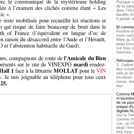
avec le communiqué de la mystérieuse holding
Puisque c
fiée à l’examen des clichés comme étant « Les
de la sais
donc l’his
oc ».
bandits ma
reste mobilisée pour recueillir les réactions et
Il pariait s
 qui risque de faire beaucoup de bruit dans le
M comme a
th of France (l’équivalent en langue d’oc de
Fenêtre su
mots noirs
n raison du désaccord entre l’Aude et l’Hérault,
Mère au f
O et l’abstention habituelle du Gard).
peau lisse
sur mes c
hanches..
l'Amicale du Bien
nts, compagnons de route de
Rétrospec
mardi
présents sur le site de VINEXPO
rendez-
1- J'adore
Hall 1
MOLLAT
face à la librairie
pour le
VIN
leur scoot
vélo je n
. Je suis joignable au téléphone pour tous ceux
tricolores
 25.
nanas, les
leur...
Comme Ma
m’exonérer
de ne pouv
unique d'
digitale A
Sur la Toi
comme moi
con, un V
dirait l’i
très long,