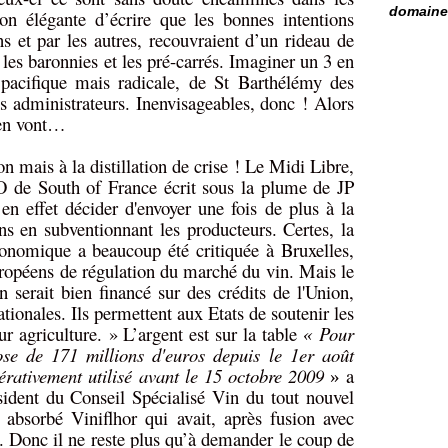
domaine 
on élégante d’écrire que les bonnes intentions
uns et par les autres, recouvraient d’un rideau de
les baronnies et les pré-carrés. Imaginer un 3 en
 pacifique mais radicale, de St Barthélémy des
es administrateurs. Inenvisageables, donc ! Alors
s’en vont…
on mais à la distillation de crise ! Le Midi Libre,
JO de South of France écrit sous la plume de JP
n effet décider d'envoyer une fois de plus à la
ns en subventionnant les producteurs. Certes, la
 économique a beaucoup été critiquée à Bruxelles,
européens de régulation du marché du vin. Mais le
 serait bien financé sur des crédits de l'Union,
tionales. Ils permettent aux Etats de soutenir les
eur agriculture. » L’argent est sur la table
Pour
«
pose de 171 millions d'euros depuis le 1er août
érativement utilisé avant le 15 octobre 2009
a
»
ident du Conseil Spécialisé Vin du tout nouvel
absorbé Viniflhor qui avait, après fusion avec
s. Donc il ne reste plus qu’à demander le coup de