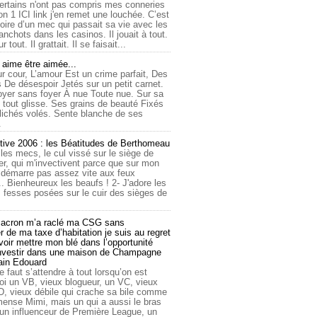
ertains n'ont pas compris mes conneries
on 1 ICI link j'en remet une louchée. C’est
toire d’un mec qui passait sa vie avec les
nchots dans les casinos. Il jouait à tout.
ur tout. Il grattait. Il se faisait...
ime être aimée...
r cour, L’amour Est un crime parfait, Des
 De désespoir Jetés sur un petit carnet.
oyer sans foyer À nue Toute nue. Sur sa
 tout glisse. Ses grains de beauté Fixés
lichés volés. Sente blanche de ses
.
tive 2006 : les Béatitudes de Berthomeau
 les mecs, le cul vissé sur le siège de
er, qui m'invectivent parce que sur mon
e démarre pas assez vite aux feux
... Bienheureux les beaufs ! 2- J'adore les
 fesses posées sur le cuir des sièges de
cron m’a raclé ma CSG sans
 de ma taxe d’habitation je suis au regret
oir mettre mon blé dans l’opportunité
investir dans une maison de Champagne
lain Edouard
le faut s’attendre à tout lorsqu’on est
 un VB, vieux blogueur, un VC, vieux
D, vieux débile qui crache sa bile comme
mmense Mimi, mais un qui a aussi le bras
 un influenceur de Première League, un