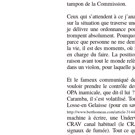
tampon de la Commission.
Ceux qui s’attendent à ce j’an
sur la situation que traverse u
je délivre une ordonnance pour
trompent absolument. Pourquo
parce que personne ne me dema
la vie, il est des moments, où i
en charge du faire. La positio
raison avant tout le monde rel
dans un violon, pour laquelle j
Et le fameux communiqué de
vouloir prendre le contrôle d
OPA inamicale, que dit-il lui ?
Caramba, il s’est volatilisé. T
Losse-en Gelaisse (pour en sav
http://www.berthomeau.com/article-314
machine à écrire, une Under
CRAV canal habituel (le CRA
signaux de fumée). Tout ce qu