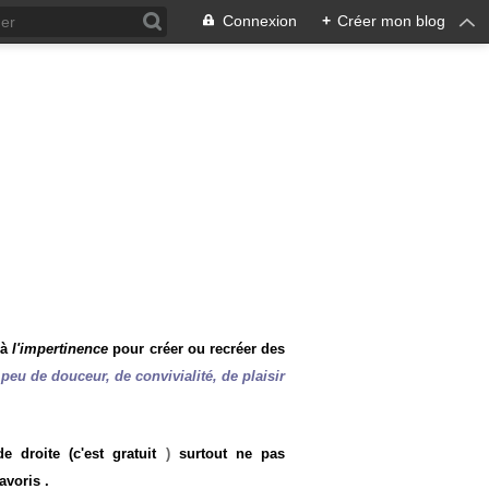
Connexion
+
Créer mon blog
 à
l'impertinence
pour créer ou recréer des
peu de douceur, de convivialité, de plaisir
 droite (c'est gratuit
)
surtout ne pas
avoris .