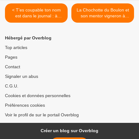
< T’es coupable ton nom
La Chochotte du Boulon et
est dans le journal : à
son mentor vigneron à
propos du faux pinot du
Robion in Luberon >
Langue d’oc
Hébergé par Overblog
Top articles
Pages
Contact
Signaler un abus
C.G.U.
Cookies et données personnelles
Préférences cookies
Voir le profil de sur le portail Overblog
Créer un blog sur Overblog