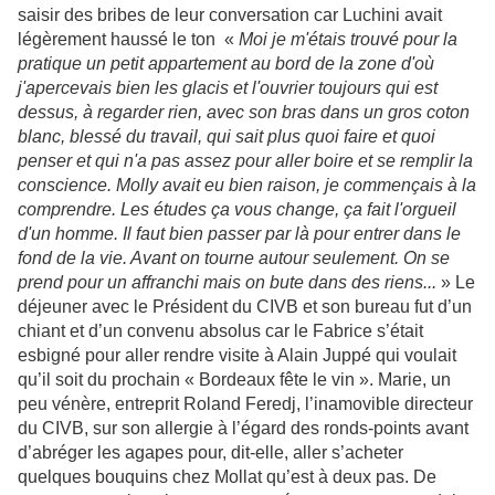
saisir des bribes de leur conversation car Luchini avait
légèrement haussé le ton «
Moi je m'étais trouvé pour la
pratique un petit appartement au bord de la zone d'où
j'apercevais bien les glacis et l'ouvrier toujours qui est
dessus, à regarder rien, avec son bras dans un gros coton
blanc, blessé du travail, qui sait plus quoi faire et quoi
penser et qui n'a pas assez pour aller boire et se remplir la
conscience. Molly avait eu bien raison, je commençais à la
comprendre. Les études ça vous change, ça fait l'orgueil
d'un homme. Il faut bien passer par là pour entrer dans le
fond de la vie. Avant on tourne autour seulement. On se
prend pour un affranchi mais on bute dans des riens...
» Le
déjeuner avec le Président du CIVB et son bureau fut d’un
chiant et d’un convenu absolus car le Fabrice s’était
esbigné pour aller rendre visite à Alain Juppé qui voulait
qu’il soit du prochain « Bordeaux fête le vin ». Marie, un
peu vénère, entreprit Roland Feredj, l’inamovible directeur
du CIVB, sur son allergie à l’égard des ronds-points avant
d’abréger les agapes pour, dit-elle, aller s’acheter
quelques bouquins chez Mollat qu’est à deux pas. De