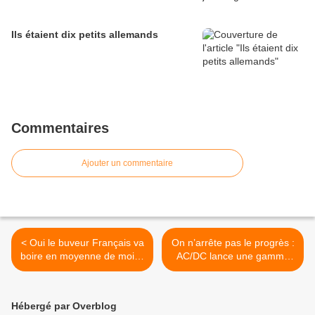
Ils étaient dix petits allemands
Commentaires
Ajouter un commentaire
< Oui le buveur Français va
On n’arrête pas le progrès :
boire en moyenne de moins
AC/DC lance une gamme
en moins de vin et ce n’est
de vins et les vaches
pas seulement la faute à la
envoient des SMS à Luc
loi Évin
leur éleveur juste avant de
Hébergé par Overblog
vêler >