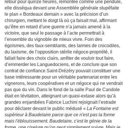
retour pour quinze heures, remontée comme une pendule,
elle disséqua devant une Assemblée générale stupéfaite
le plan « Bordeaux demain » avec la précision d’un
chirurgien, mettant le doigt là où ça faisait mal, affirmant
qu’être en retard d’une guerre n’a jamais amené à la
victoire, que seul le passage à l’acte permettrait à
l’ensemble du vignoble de mieux vivre. Foin des
égoïsmes, des faux-semblants, des larmes de crocodiles,
du laxisme, de l’opposition stérile négoce-propriété, il
fallait faire des choix clairs, arrêter de vouloir tout faire,
d’emmerder les Languedociens, et de conclure que son
contrat de confiance Saint-Drézéry pouvait constituer une
base intéressante pour un véritable partenariat entre les
vignerons, leurs coopératives et un négoce qui ne vendrait
pas que du vin. Dans le fond de la salle Paul de Candole
était en lévitation, atteignant un quasi-extase alors qu’à
grandes enjambées Fabrice Luchini rejoignait l’estrade
pour déclarer devant le public médusé «
La Fontaine est
supérieur à Baudelaire parce que ce n'est pas la forme
mais l'éblouissement. Baudelaire, c'est le génie de la
forme, une ciselure qu'on peut simplement suivre. Mais je