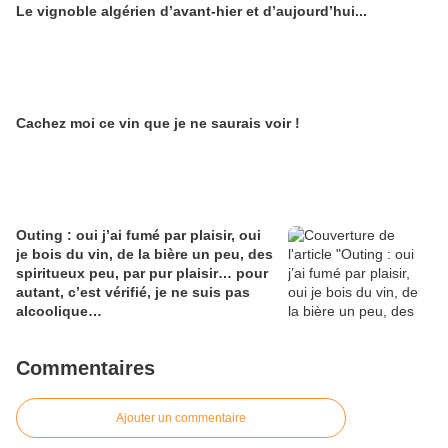
Le vignoble algérien d’avant-hier et d’aujourd’hui...
Alain Edouard
Cachez moi ce vin que je ne saurais voir !
Outing : oui j’ai fumé par plaisir, oui
je bois du vin, de la bière un peu, des
spiritueux peu, par pur plaisir… pour
autant, c’est vérifié, je ne suis pas
alcoolique…
Commentaires
Ajouter un commentaire