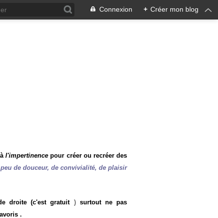
Connexion
+
Créer mon blog
 à
l'impertinence
pour créer ou recréer des
peu de douceur, de convivialité, de plaisir
 droite (c'est gratuit
)
surtout ne pas
avoris .