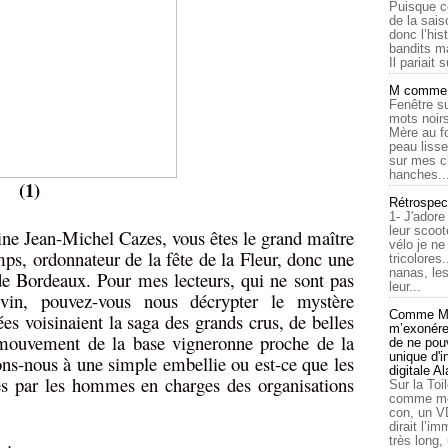
Puisque c
de la sais
donc l’his
bandits ma
Il pariait s
M comme a
Fenêtre su
mots noirs
Mère au f
peau lisse
sur mes c
hanches..
)
Rétrospec
1- J'adore
leur scoot
ine Jean-Michel Cazes, vous êtes le grand maître
vélo je n
, ordonnateur de la fête de la Fleur, donc une
tricolores
nanas, les
de Bordeaux. Pour mes lecteurs, qui ne sont pas
leur...
 vin, pouvez-vous nous décrypter le mystère
Comme Ma
es voisinaient la saga des grands crus, de belles
m’exonérer
n mouvement de la base vigneronne proche de la
de ne pouv
unique d'
ons-nous à une simple embellie ou est-ce que les
digitale A
ées par les hommes en charges des organisations
Sur la Toi
comme moi
con, un V
dirait l’i
très long,
s
: