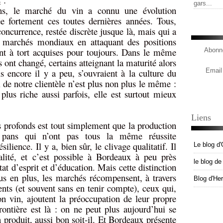
gars...
ns, le marché du vin a connu une évolution
ée fortement ces toutes dernières années. Tous,
oncurrence, restée discrète jusque là, mais qui a
 marchés mondiaux en attaquant des positions
ent à tort acquises pour toujours. Dans le même
Abonne
nt changé, certains atteignant la maturité alors
Email
 encore il y a peu, s’ouvraient à la culture du
il de notre clientèle n’est plus non plus le même :
plus riche aussi parfois, elle est surtout mieux
Liens
 profonds est tout simplement que la production
s pans qui n’ont pas tous la même réussite
lience. Il y a, bien sûr, le clivage qualitatif. Il
Le blog d'
alité, et c’est possible à Bordeaux à peu près
le blog d
tat d’esprit et d’éducation. Mais cette distinction
plus en plus, les marchés récompensent, à travers
Blog d'He
ents (et souvent sans en tenir compte), ceux qui,
n vin, ajoutent la préoccupation de leur propre
frontière est là : on ne peut plus aujourd’hui se
 produit, aussi bon soit-il. Et Bordeaux présente