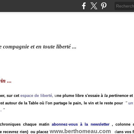
compagnie et en toute liberté ...
n ...
ner, sur cet
espace de liberté
, u
ne plume libre s'essaie à
la pertinence
et
st autour de la Table où l'on partage le pain, le vin et le reste pour
"
un 
.
"
 chroniques chaque matin
abonnez-vous à la newsletter
, colonne de
www.berthomeau.com
e recevrez rien)
ou placez
d
ans vos f