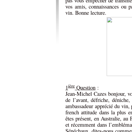
pas vous empêcher de transme
vos amis, connaissances ou pa
vin. Bonne lecture.
ière
1
Question
:
Jean-Michel Cazes bonjour, vo
de l’avant, défriche, déniche,
ambassadeur apprécié du vin, 
french attitude dans la plus 
êtes présent, en Australie, au 
et récemment dans l’emblémat
Sénéchaux, dites-nous commen