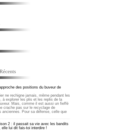
s
 Récents
approche des positions du buveur de
lier ne rechigne jamais, même pendant les
 à explorer les plis et les replis de la
buveur. Mais, comme il est aussi un fieffé
 ne crache pas sur le recyclage de
s anciennes. Pour sa défense, celle que
son 2 : il passait sa vie avec les bandits
lle lui dit fais-toi interdire !