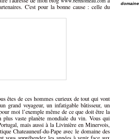
ttre l'adresse de mon blog
à
www.berthomeau.com
domaine 
rtenaires. C'est pour la bonne cause : celle du
us êtes de ces hommes curieux de tout qui vont
 un grand voyageur, un infatigable bâtisseur, un
pour moi l’exemple même de ce que doit être la
en plus vaste planète mondiale du vin. Vous qui
Portugal, mais aussi à la Livinière en Minervois,
ique Chateauneuf-du-Pape avec le domaine des
t vous appréhendez les années à venir face aux