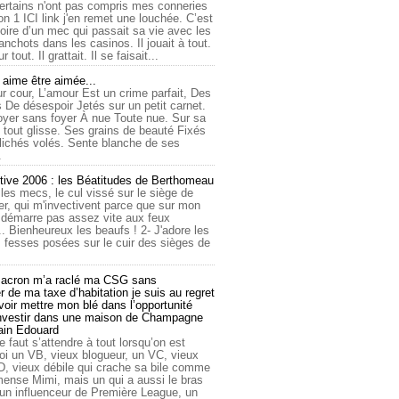
ertains n'ont pas compris mes conneries
on 1 ICI link j'en remet une louchée. C’est
toire d’un mec qui passait sa vie avec les
nchots dans les casinos. Il jouait à tout.
ur tout. Il grattait. Il se faisait...
ime être aimée...
r cour, L’amour Est un crime parfait, Des
 De désespoir Jetés sur un petit carnet.
oyer sans foyer À nue Toute nue. Sur sa
 tout glisse. Ses grains de beauté Fixés
lichés volés. Sente blanche de ses
.
tive 2006 : les Béatitudes de Berthomeau
 les mecs, le cul vissé sur le siège de
er, qui m'invectivent parce que sur mon
e démarre pas assez vite aux feux
... Bienheureux les beaufs ! 2- J'adore les
 fesses posées sur le cuir des sièges de
cron m’a raclé ma CSG sans
 de ma taxe d’habitation je suis au regret
oir mettre mon blé dans l’opportunité
investir dans une maison de Champagne
lain Edouard
le faut s’attendre à tout lorsqu’on est
 un VB, vieux blogueur, un VC, vieux
D, vieux débile qui crache sa bile comme
mmense Mimi, mais un qui a aussi le bras
 un influenceur de Première League, un