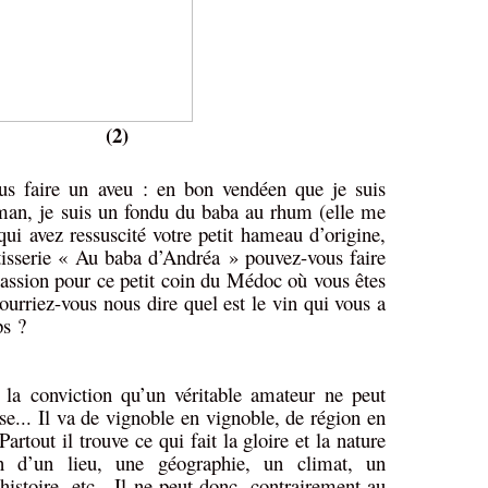
(2)
us faire un aveu : en bon vendéen que je suis
aman, je suis un fondu du baba au rhum (elle me
 qui avez ressuscité votre petit hameau d’origine,
tisserie « Au baba d’Andréa » pouvez-vous faire
passion pour ce petit coin du Médoc où vous êtes
pourriez-vous nous dire quel est le vin qui vous a
ps ?
la conviction qu’un véritable amateur ne peut
se... Il va de vignoble en vignoble, de région en
artout il trouve ce qui fait la gloire et la nature
 d’un lieu, une géographie, un climat, un
istoire, etc.
Il ne peut donc, contrairement au