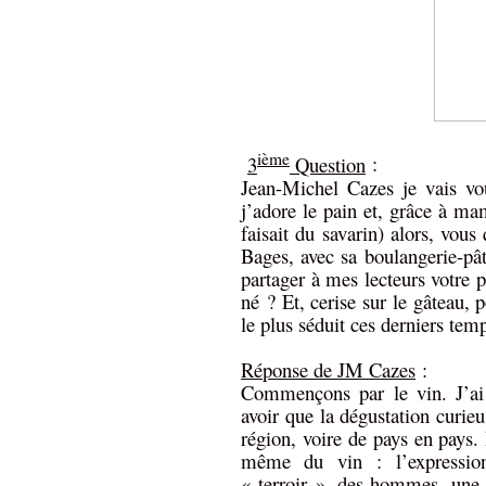
ième
3
Question
:
Jean-Michel Cazes je vais vo
j’adore le pain et, grâce à m
faisait du savarin) alors, vous
Bages, avec sa boulangerie-pâ
partager à mes lecteurs votre 
né ? Et, cerise sur le gâteau, 
le plus séduit ces derniers tem
Réponse de JM Cazes
:
Commençons par le vin. J’ai 
avoir que la dégustation curieu
région, voire de pays en pays. P
même du vin : l’expression
« terroir », des hommes, une h