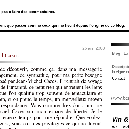
ez pas à faire des commentaires.
font que passer comme ceux qui me lisent depuis l'origine de ce blog.
25 juin 2008
Blog
: L
el Cazes
Descript
 de découvrir, comme ça, dans ma messagerie
la vigne e
ragement, de sympathie, pour ma petite besogne
Contact
sé par Jean-Michel Cazes. Il rentrait de voyage
de l'urbanité, ce petit rien qui entretient les liens
e l'on qualifie trop souvent de tentaculaire et
www.ber
ien, si on prend le temps, un merveilleux moyen
orrespondance. Vous comprendrez donc ma joie
ichel Cazes sur mon espace de liberté. Je le
n précieux temps pour me répondre. Que voulez-
Vin &
eurs, vous êtes des privilégiés ce qui ne devrait
en tout