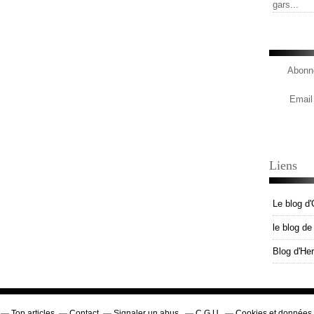
gars...
Abonne
Email
Liens
Le blog d'
le blog d
Blog d'He
Top articles
Contact
Signaler un abus
C.G.U.
Cookies et données