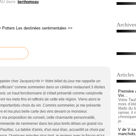
AU
dans
berthomeau
Archive
y Potters
Les destinées sentimentales >>
Articles
peler cher Jacques)<br /> Votre billet du jour me rappelle un
'"officiais" comme sommelier dans un célèbre restaurant 3 étoiles
Première 
ir, un haut fonctionnaire (il s'était présenté comme cela)invite
Vin…
ir les mets fins et raffinés de cette elle région. Viens alors le
Votre Tau
mois d’été,
important)du choix du vin. Commis sommelier, je me présente
libido du 
 et ma plus belle carte des vins devant ce monsieur.
ramier, il
chronique
 ma proposition de conseil, cette charmante personnalité,
je...
ommande de rammener dans les plus brefs délais un grand cru
V de V sai
uillac. La tablée d'amis, d'un seul élan, accueillit ce choix par
manchots, e
ce. Quelques minutes plus tard, je reviens avec le flacon et lui