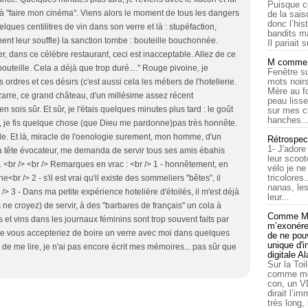
Puisque c
se à "faire mon cinéma". Viens alors le moment de tous les dangers
de la sais
donc l’his
lques centilitres de vin dans son verre et là : stupéfaction,
bandits ma
ent leur souffle) la sanction tombe : bouteille bouchonnée.
Il pariait s
fier, dans ce célèbre restaurant, ceci est inacceptable. Allez de ce
M comme a
uteille. Cela a déjà que trop duré...." Rouge pivoine, je
Fenêtre su
mots noirs
rdres et ces désirs (c'est aussi cela les métiers de l'hotellerie.
Mère au f
izarre, ce grand château, d'un millésime assez récent
peau lisse
en sois sûr. Et sûr, je l'étais quelques minutes plus tard : le goût
sur mes c
hanches..
s, je fis quelque chose (que Dieu me pardonne)pas très honnête.
lle. Et là, miracle de l'oenologie surement, mon homme, d'un
Rétrospec
1- J'adore
la tête évocateur, me demanda de servir tous ses amis ébahis
leur scoot
 <br /> <br /> Remarques en vrac : <br /> 1 - honnêtement, en
vélo je n
tricolores
r /> 2 - s'il est vrai qu'il existe des sommeliers "bêtes", il
nanas, les
r /> 3 - Dans ma petite expérience hotelière d'étoilés, il m'est déjà
leur...
 ne croyez) de servir, à des "barbares de français" un cola à
Comme Ma
s et vins dans les journaux féminins sont trop souvent faits par
m’exonérer
e vous accepteriez de boire un verre avec moi dans quelques
de ne pouv
unique d'
 de me lire, je n'ai pas encore écrit mes mémoires... pas sûr que
digitale A
Sur la Toi
comme moi
con, un V
dirait l’i
très long,