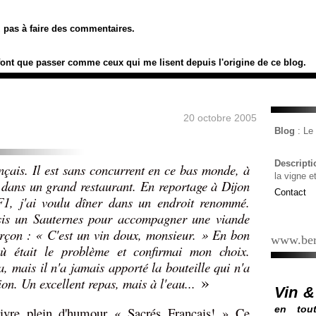
ez pas à faire des commentaires.
font que passer comme ceux qui me lisent depuis l'origine de ce blog.
20 octobre 2005
Blog
: L
Descript
ançais. Il est sans concurrent en ce bas monde, à
la vigne e
s dans un grand restaurant. En reportage à Dijon
Contact
1, j'ai voulu dîner dans un endroit renommé.
isis un Sauternes pour accompagner une viande
arçon : « C'est un vin doux, monsieur. » En bon
www.ber
ù était le problème et confirmai mon choix.
, mais il n'a jamais apporté la bouteille qui n'a
»
tion. Un excellent repas, mais à l'eau...
Vin &
en tout
ivre plein d'humour « Sacrés Français! » Ce