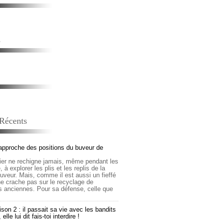
s
 Récents
approche des positions du buveur de
lier ne rechigne jamais, même pendant les
 à explorer les plis et les replis de la
buveur. Mais, comme il est aussi un fieffé
 ne crache pas sur le recyclage de
s anciennes. Pour sa défense, celle que
son 2 : il passait sa vie avec les bandits
lle lui dit fais-toi interdire !