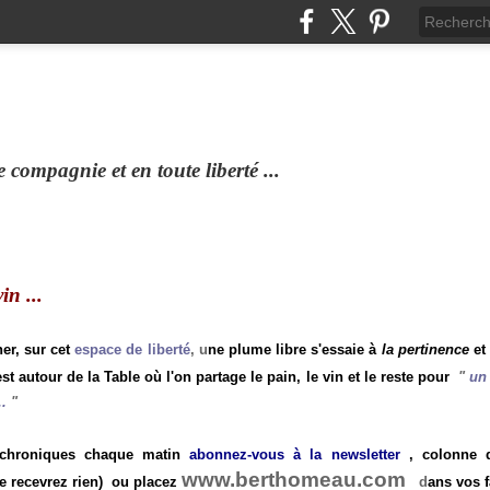
compagnie et en toute liberté ...
n ...
ner, sur cet
espace de liberté
, u
ne plume libre s'essaie à
la pertinence
et
st autour de la Table où l'on partage le pain, le vin et le reste pour
"
un 
.
"
 chroniques chaque matin
abonnez-vous à la newsletter
, colonne de
www.berthomeau.com
e recevrez rien)
ou placez
d
ans vos f