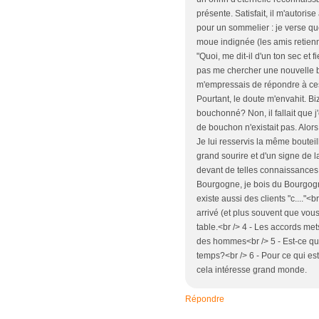
présente. Satisfait, il m'autori
pour un sommelier : je verse que
moue indignée (les amis retienn
"Quoi, me dit-il d'un ton sec et 
pas me chercher une nouvelle bo
m'empressais de répondre à ces o
Pourtant, le doute m'envahit. B
bouchonné? Non, il fallait que j'
de bouchon n'existait pas. Alor
Je lui resservis la même boutei
grand sourire et d'un signe de 
devant de telles connaissances.
Bourgogne, je bois du Bourgogne<b
existe aussi des clients "c...."<b
arrivé (et plus souvent que vous
table.<br /> 4 - Les accords met
des hommes<br /> 5 - Est-ce qu
temps?<br /> 6 - Pour ce qui est
cela intéresse grand monde.
Répondre