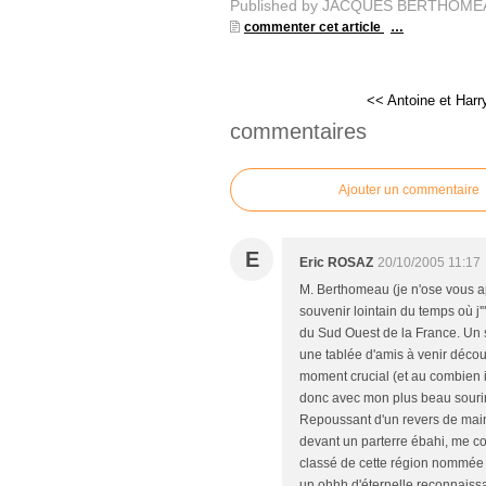
Published by JACQUES BERTHOME
commenter cet article
…
<< Antoine et Harr
commentaires
Ajouter un commentaire
E
Eric ROSAZ
20/10/2005 11:17
M. Berthomeau (je n'ose vous ap
souvenir lointain du temps où j
du Sud Ouest de la France. Un so
une tablée d'amis à venir découvr
moment crucial (et au combien 
donc avec mon plus beau sourire
Repoussant d'un revers de main
devant un parterre ébahi, me c
classé de cette région nommée Pa
un ohhh d'éternelle reconnaissan