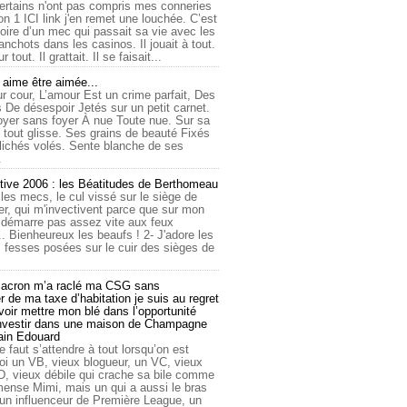
ertains n'ont pas compris mes conneries
on 1 ICI link j'en remet une louchée. C’est
toire d’un mec qui passait sa vie avec les
nchots dans les casinos. Il jouait à tout.
ur tout. Il grattait. Il se faisait...
ime être aimée...
r cour, L’amour Est un crime parfait, Des
 De désespoir Jetés sur un petit carnet.
oyer sans foyer À nue Toute nue. Sur sa
 tout glisse. Ses grains de beauté Fixés
lichés volés. Sente blanche de ses
.
tive 2006 : les Béatitudes de Berthomeau
 les mecs, le cul vissé sur le siège de
er, qui m'invectivent parce que sur mon
e démarre pas assez vite aux feux
... Bienheureux les beaufs ! 2- J'adore les
 fesses posées sur le cuir des sièges de
cron m’a raclé ma CSG sans
 de ma taxe d’habitation je suis au regret
oir mettre mon blé dans l’opportunité
investir dans une maison de Champagne
lain Edouard
le faut s’attendre à tout lorsqu’on est
 un VB, vieux blogueur, un VC, vieux
D, vieux débile qui crache sa bile comme
mmense Mimi, mais un qui a aussi le bras
 un influenceur de Première League, un