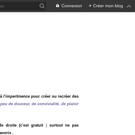
Connexion
+
Créer mon blog
 à
l'impertinence
pour créer ou recréer des
peu de douceur, de convivialité, de plaisir
 droite (c'est gratuit
)
surtout ne pas
avoris .