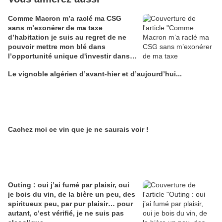
Comme Macron m’a raclé ma CSG
sans m’exonérer de ma taxe
d’habitation je suis au regret de ne
pouvoir mettre mon blé dans
l’opportunité unique d'investir dans
une maison de Champagne digitale
Le vignoble algérien d’avant-hier et d’aujourd’hui...
Alain Edouard
Cachez moi ce vin que je ne saurais voir !
Outing : oui j’ai fumé par plaisir, oui
je bois du vin, de la bière un peu, des
spiritueux peu, par pur plaisir… pour
autant, c’est vérifié, je ne suis pas