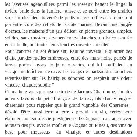
les laveuses agenouillées parmi les roseaux battent le linge; la
rivière brille dans la lumière, glisse et se perd entre les prairies
sous un ciel bleu, traversé de petits nuages effilés et ambrés qui
portent encore des reflets de la côte marine. Devant une rangée
d'ormes, les maisons d'un gris délicat, en pierres grenues, simples,
solides, sans mystère, des persiennes blanches, un balcon en fer
en corbeille, ont toutes leurs fenêtres ouvertes au soleil.
Pour s'abriter du sol étincelant, Pauline traversa le quartier des
chais, par des ruelles ombreuses, entre des murs noirs, percés de
larges portes basses, toujours ouvertes, qui lui soufflaient au
visage une fraîcheur de cave. Les coups de marteau des tonneliers
retentissaient sur les barriques sonores; on respirait une odeur
vineuse, chaude, subtile "
Ce matin je vous propose ce texte de Jacques Chardonne, l'un des
auteurs favoris du petit François de Jarnac, fils d'un vinaigrier
charentais pour rappeler que le grand vignoble des Charentes -
désolé d'être aussi terre à terre - produit du vin, certes pour
élaborer une eau-de-vie prestigieuse, le Cognac, mais aussi avec
le raisin des jus, avec le moût et le Cognac du Pineau, des vins de
base pour mousseux, du vinaigre et autres destinations