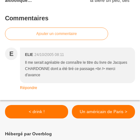
alcoolique…
Commentaires
Ajouter un commentaire
E
ELIE
24/10/2005 08:11
Il me serait agréable de connaître le titre du livre de Jacques
CHARDONNE dont a été tiré ce passage.<br /> merci
d'avance
Répondre
< drink !
Un américain de Paris >
Hébergé par Overblog