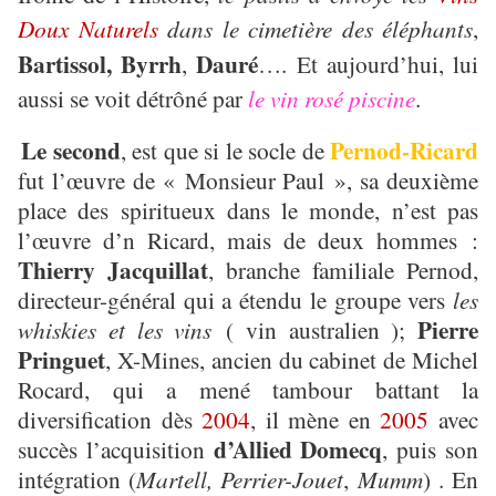
Doux Naturels
dans le cimetière des éléphants
,
Bartissol, Byrrh
Dauré
,
…. Et aujourd’hui, lui
aussi se voit détrôné par
le vin rosé piscine
.
Le second
Pernod-Ricard
, est que si le socle de
fut l’œuvre de « Monsieur Paul », sa deuxième
place des spiritueux dans le monde, n’est pas
l’œuvre d’n Ricard, mais de deux hommes :
Thierry Jacquillat
, branche familiale Pernod,
directeur-général qui a étendu le groupe vers
les
Pierre
whiskies et les vins
( vin australien );
Pringuet
, X-Mines, ancien du cabinet de Michel
Rocard, qui a mené tambour battant la
diversification dès
2004
, il mène en
2005
avec
d’Allied Domecq
succès l’acquisition
, puis son
intégration (
Martell, Perrier-Jouet
,
Mumm
) . En