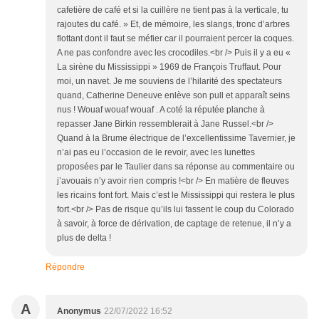
cafetière de café et si la cuillère ne tient pas à la verticale, tu
rajoutes du café. » Et, de mémoire, les slangs, tronc d’arbres
flottant dont il faut se méfier car il pourraient percer la coques.
A ne pas confondre avec les crocodiles.<br /> Puis il y a eu «
La sirène du Mississippi » 1969 de François Truffaut. Pour
moi, un navet. Je me souviens de l’hilarité des spectateurs
quand, Catherine Deneuve enlève son pull et apparaît seins
nus ! Wouaf wouaf wouaf . A coté la réputée planche à
repasser Jane Birkin ressemblerait à Jane Russel.<br />
Quand à la Brume électrique de l’excellentissime Tavernier, je
n’ai pas eu l’occasion de le revoir, avec les lunettes
proposées par le Taulier dans sa réponse au commentaire ou
j’avouais n’y avoir rien compris !<br /> En matière de fleuves
les ricains font fort. Mais c’est le Mississippi qui restera le plus
fort.<br /> Pas de risque qu’ils lui fassent le coup du Colorado
à savoir, à force de dérivation, de captage de retenue, il n’y a
plus de delta !
Répondre
A
Anonymus
22/07/2022 16:52