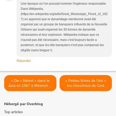
Une époque où l'on pouvait nommer l'ingénieur responsable.
Dans Wikipedia,
(https://en.wikipedia.org/wiki/Great_Mississippi_Flood_of_192
7) on apprend que le dynamitage mentionné avait été
organisé par un groupe de banquiers influents de la Nouvelle
Orléans qui avait organisé les 30 tonnes de dynamite
nécessaires et leur explosion. Wikipedia indique que ce
n'aurait pas été nécessaire, mais c'est toujours facile a
posteriori, et que les dits banquiers n'ont pas compensé les
dégâts (sans blague !).
Répondre
< De « Mémé » dans le
« Petites fiches de l’été »
Jura en 1967 à Mélenchon
les chouchous de Ciné
« ex-Premier Ministre » en
papy Cécile de
tournée Amérique du Sud
France&Edouard Baer >
en 2022
Hébergé par Overblog
Top articles