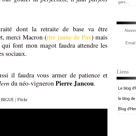
gars...
traité dont la retraite de base va être
Abonne
et, merci Macron (
rire jaune de Pax
) mais
 qui font mon magot faudra attendre les
Email
es sociaux.
Liens
ssi il faudra vous armer de patience et
Pierre Jancou
adern
du néo-vigneron
.
Le blog d'
le blog d
Blog d'He