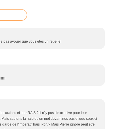
 ne pas avouer que vous êtes un rebelle!
!!!!!!
s arabes et leur RAIS ? Il n' y pas d'exclusive pour leur
 Mais sautons la haie qu'on met devant nos pas et que ceux ci
s garde de l'impératif hais !<br /> Mais Pierre ignore peut être