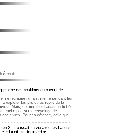
s
 Récents
approche des positions du buveur de
lier ne rechigne jamais, même pendant les
 à explorer les plis et les replis de la
buveur. Mais, comme il est aussi un fieffé
 ne crache pas sur le recyclage de
s anciennes. Pour sa défense, celle que
son 2 : il passait sa vie avec les bandits
lle lui dit fais-toi interdire !