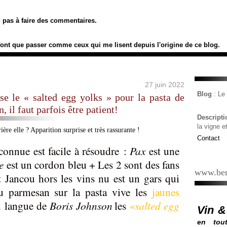
ez pas à faire des commentaires.
font que passer comme ceux qui me lisent depuis l'origine de ce blog.
27 juin 2022
Blog
: L
se le « salted egg yolks » pour la pasta de
 il faut parfois être patient!
Descript
la vigne e
Contact
connue est facile à résoudre :
Pax
est une
e
est un cordon bleu + Les 2 sont des fans
www.ber
 Jancou hors les vins nu est un gars qui
u parmesan sur la pasta vive les
jaunes
n langue de
Boris Johnson
les
«salted egg
Vin &
en tout