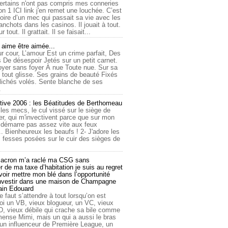
ertains n'ont pas compris mes conneries
on 1 ICI link j'en remet une louchée. C’est
toire d’un mec qui passait sa vie avec les
nchots dans les casinos. Il jouait à tout.
ur tout. Il grattait. Il se faisait...
ime être aimée...
r cour, L’amour Est un crime parfait, Des
 De désespoir Jetés sur un petit carnet.
oyer sans foyer À nue Toute nue. Sur sa
 tout glisse. Ses grains de beauté Fixés
lichés volés. Sente blanche de ses
.
tive 2006 : les Béatitudes de Berthomeau
 les mecs, le cul vissé sur le siège de
er, qui m'invectivent parce que sur mon
e démarre pas assez vite aux feux
... Bienheureux les beaufs ! 2- J'adore les
 fesses posées sur le cuir des sièges de
cron m’a raclé ma CSG sans
 de ma taxe d’habitation je suis au regret
oir mettre mon blé dans l’opportunité
investir dans une maison de Champagne
lain Edouard
le faut s’attendre à tout lorsqu’on est
 un VB, vieux blogueur, un VC, vieux
D, vieux débile qui crache sa bile comme
mmense Mimi, mais un qui a aussi le bras
 un influenceur de Première League, un