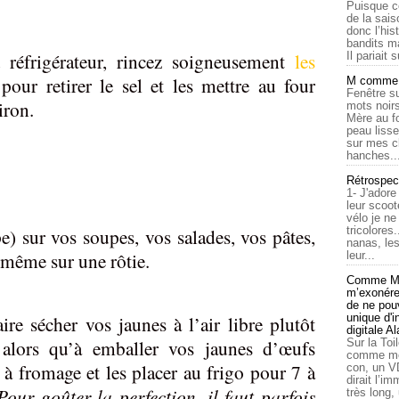
Puisque c
de la sais
donc l’his
bandits ma
u réfrigérateur, rincez soigneusement
les
Il pariait s
 pour retirer le sel et les mettre au four
M comme a
Fenêtre su
iron.
mots noirs
Mère au f
peau lisse
sur mes c
hanches..
Rétrospec
1- J'adore
leur scoot
vélo je n
) sur vos soupes, vos salades, vos pâtes,
tricolores
nanas, les
u même sur une rôtie.
leur...
Comme Ma
m’exonérer
de ne pouv
re sécher vos jaunes à l’air libre plutôt
unique d'
digitale A
 alors qu’à emballer vos jaunes d’œufs
Sur la Toi
comme moi
à fromage et les placer au frigo pour 7 à
con, un V
dirait l’i
Pour goûter la perfection, il faut parfois
très long,