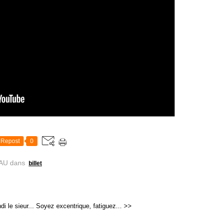
Repost
0
AU
dans
billet
 le sieur...
Soyez excentrique, fatiguez... >>