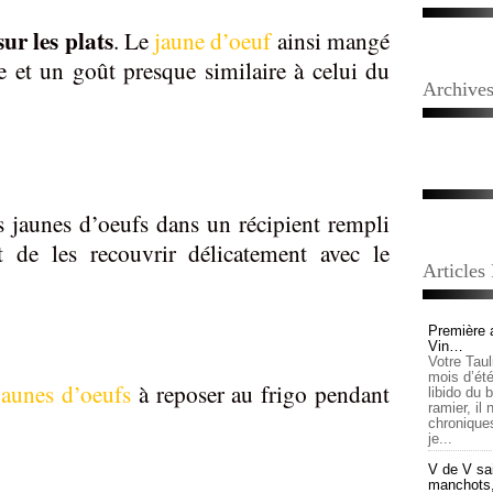
ur les plats
. Le
jaune d’oeuf
ainsi mangé
e et un goût presque similaire à celui du
Archive
es jaunes d’oeufs dans un récipient rempli
t de les recouvrir délicatement avec le
Articles
Première 
Vin…
Votre Tau
mois d’été,
jaunes d’oeufs
à reposer au frigo pendant
libido du 
ramier, il
chronique
je...
V de V sai
manchots, e