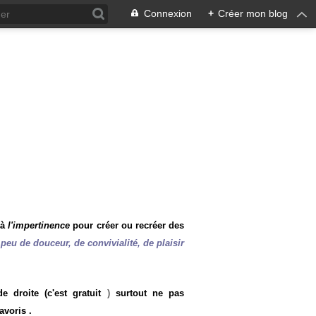
Connexion
+
Créer mon blog
 à
l'impertinence
pour créer ou recréer des
peu de douceur, de convivialité, de plaisir
 droite (c'est gratuit
)
surtout ne pas
avoris .