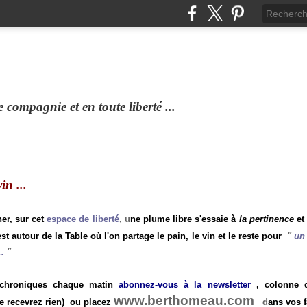
compagnie et en toute liberté ...
n ...
ner, sur cet
espace de liberté
, u
ne plume libre s'essaie à
la pertinence
et
st autour de la Table où l'on partage le pain, le vin et le reste pour
"
un 
.
"
 chroniques chaque matin
abonnez-vous à la newsletter
, colonne de
www.berthomeau.com
e recevrez rien)
ou placez
d
ans vos f