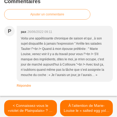
Commentaires
Ajouter un commentaire
P
pax
26/06/2022 09:11
Voila une appétissante chronique de saison et qui , à son
sujet disqualifie à jamais l'expression " Arrête tes salades
Taulier !"<br /> Quand à mon épouse préférée : " Marie
Louise, venez voir il y a du travail pour vous !"<br /> S'il
manque des ingrédients, dites le moi, je m'en occupe, c'est
jour de marché aujourd'hui à Collioure."<br /> Avec tout ça,
n’oublions quand même pas la tâche que s’est assignée la
mouche du coche : « Je l’aurais un jour, je l’aurais… »
Répondre
< Connaissez-vous le
À l’attention de Marie-
«violet de Plainpalais» ? Un
Louise le « salted egg yolks
légume doux, délicat,
» pour la pasta de PAX pour