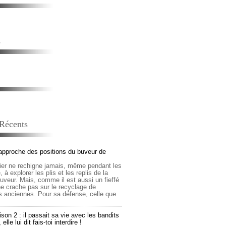
s
 Récents
approche des positions du buveur de
lier ne rechigne jamais, même pendant les
 à explorer les plis et les replis de la
buveur. Mais, comme il est aussi un fieffé
 ne crache pas sur le recyclage de
s anciennes. Pour sa défense, celle que
son 2 : il passait sa vie avec les bandits
lle lui dit fais-toi interdire !