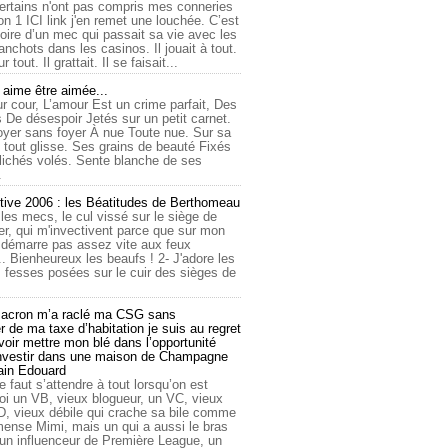
ertains n'ont pas compris mes conneries
on 1 ICI link j'en remet une louchée. C’est
toire d’un mec qui passait sa vie avec les
nchots dans les casinos. Il jouait à tout.
ur tout. Il grattait. Il se faisait...
ime être aimée...
r cour, L’amour Est un crime parfait, Des
 De désespoir Jetés sur un petit carnet.
oyer sans foyer À nue Toute nue. Sur sa
 tout glisse. Ses grains de beauté Fixés
lichés volés. Sente blanche de ses
.
tive 2006 : les Béatitudes de Berthomeau
 les mecs, le cul vissé sur le siège de
er, qui m'invectivent parce que sur mon
e démarre pas assez vite aux feux
... Bienheureux les beaufs ! 2- J'adore les
 fesses posées sur le cuir des sièges de
cron m’a raclé ma CSG sans
 de ma taxe d’habitation je suis au regret
oir mettre mon blé dans l’opportunité
investir dans une maison de Champagne
lain Edouard
le faut s’attendre à tout lorsqu’on est
 un VB, vieux blogueur, un VC, vieux
D, vieux débile qui crache sa bile comme
mmense Mimi, mais un qui a aussi le bras
 un influenceur de Première League, un