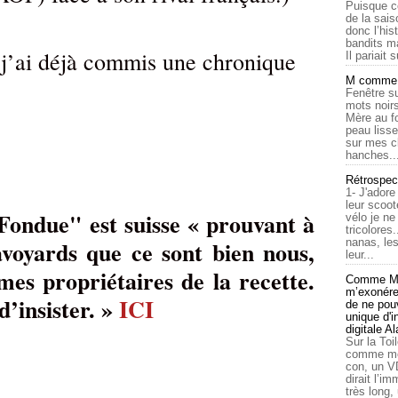
Puisque c
de la sais
donc l’his
bandits ma
 j’ai déjà commis une chronique
Il pariait s
M comme a
Fenêtre su
mots noirs
Mère au f
peau lisse
sur mes c
hanches..
Rétrospec
1- J'adore
leur scoot
Fondue" est suisse « prouvant à
vélo je n
tricolores
savoyards que ce sont bien nous,
nanas, les
leur...
mes propriétaires de la recette.
Comme Ma
m’exonérer
 d’insister. »
ICI
de ne pouv
unique d'
digitale A
Sur la Toi
comme moi
con, un V
dirait l’i
très long,