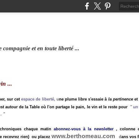
compagnie et en toute liberté ...
n ...
ner, sur cet
espace de liberté
, u
ne plume libre s'essaie à
la pertinence
et
st autour de la Table où l'on partage le pain, le vin et le reste pour
"
un 
.
"
 chroniques chaque matin
abonnez-vous à la newsletter
, colonne de
www.berthomeau.com
e recevrez rien)
ou placez
d
ans vos f