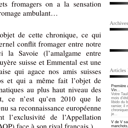
ts fromagers on a la sensation
 fromage ambulant…
Archive
’objet de cette chronique, ce qui
ternel conflit fromager entre notre
ci la Savoie (l’amalgame entre
uyère suisse et Emmental est une
çaise qui agace nos amis suisses
Articles
ps et qui a même fait l’objet de
Première 
matiques au plus haut niveau des
Vin…
Votre Tau
et, ce n’est qu’en 2010 que le
mois d’été,
libido du 
enu sa reconnaissance européenne
ramier, il
chronique
je...
nt l’exclusivité de l’Appellation
V de V sai
OP) face à son rival français.)
manchots, e