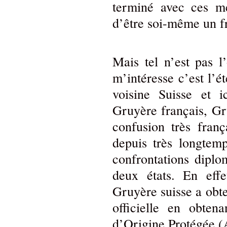
terminé avec ces me
d’être soi-même un
Mais tel n’est pas l
m’intéresse c’est l’é
voisine Suisse et i
Gruyère français, Gr
confusion très fran
depuis très longtem
confrontations diplo
deux états. En eff
Gruyère suisse a obt
officielle en obtena
d’Origine Protégée (A