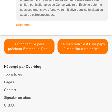
un lien particulier avec Le Conservatoire et Evelyne Leterme
nous soutenons avec force votre initiative dans cette situation
absurde et irrespectueuse.
Répondre
< Étonnant, le père
Le mercredi c’est Ciné papy
prêcheur Emmanuel Faber
? Mon film culte enfin ! «
se mue en visionnaire « les
Lèvres en feu ! » >
vieux systèmes alimentaires
agricoles sont dans une
Hébergé par Overblog
impasse. »
Top articles
Pages
Contact
Signaler un abus
C.G.U.