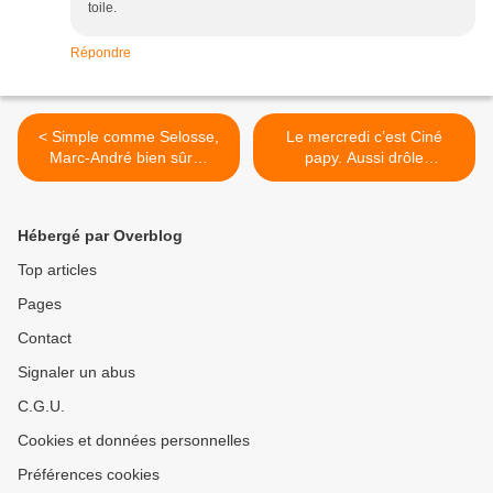
toile.
Répondre
< Simple comme Selosse,
Le mercredi c’est Ciné
Marc-André bien sûr…
papy. Aussi drôle
qu’affligeant ! Ce n’est
qu’un petit aperçu du
comment est gouvernée La
Hébergé par Overblog
France >
Top articles
Pages
Contact
Signaler un abus
C.G.U.
Cookies et données personnelles
Préférences cookies