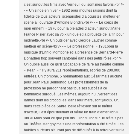
c’est surtout les films avec Verneuil qui sont mes favoris.<br />
- « Un singe en hiver » 1962 pour moultes raisons dont la
fidélité de tous acteurs, scénaristes dialoguistes, metteur en
scène à l’ouvrage d’Antoine Blondin.<br /> - « Le corps de
mon ennemi » 1976 pour la pléiades d’acteur, surtout Marie
France Pisier avec sa voix unique et la pirouette de la fin pour
midinette.<br /> Un outsider avec George Lautner comme
metteur en scène<br /> - « Le professionnel » 1981pour la
musique d’Ennio Morricone et la présence de Bernard-Pierre
Donadieu trop souvent cantonné dans des petits rôles.<br />
On oublie aussi ce qu’il fut capable de faire au théâtre comme
« Kean » * Il y aura 211 représentations, et près de 200.000
entrées. Un triomphe. 5 nominations aux César mais aucune
pour Jean Paul Belmondo. Les professionnels de la
profession ne pardonnent pas tous ses succès à ce
formidable surdoué. Les mêmes, aujourd’hui, versent des
larmes dont les crocodiles, dans leur mare, sont jaloux. Or,
dans cette pièce de Sartre, belle réflexion sur le métier
d’acteur, il est époustouflant et mène un train d’enfer.<br />
<br /> Mais pour ce que j’en dis…<br /> <br /> * Je n'étais pas
au Théâtre Marigny mais une représentation a été filmée. Les
habiles surfeurs n'auront pas de difficultés à la retrouver sur la