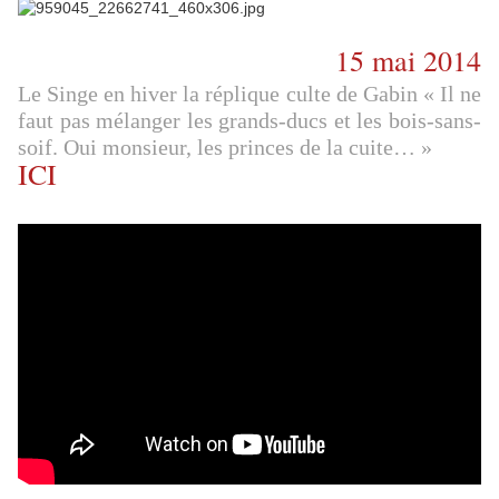
15 mai 2014
Le Singe en hiver la réplique culte de Gabin « Il ne
faut pas mélanger les grands-ducs et les bois-sans-
soif. Oui monsieur, les princes de la cuite… »
ICI