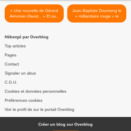
< Une nouvelle de Gérard
Jean-Baptiste Doumeng le
Aimonier-Davat... « Et puis
« milliardaire rouge » le
la vigne ! ... elle fut sa
Satan paysan « Sachez que
compagne majeure et qu’en
ce qui est bon pour
dépit de toutes les
Doumeng, l’est aussi pour
Hébergé par Overblog
déceptions qu’elle pouvait
la France. » >
apporter cette vigne fut sa
Top articles
vie. Et sa mort. »
Pages
Contact
Signaler un abus
C.G.U.
Cookies et données personnelles
Préférences cookies
Voir le profil de sur le portail Overblog
Créer un blog sur Overblog