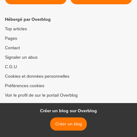
eûmes chez nous les frères
Dumayet, ce sera «
Poperen…
Lectures pour vous » >
Hébergé par Overblog
Top articles
Pages
Contact
Signaler un abus
C.G.U.
Cookies et données personnelles
Préférences cookies
Voir le profil de sur le portail Overblog
Créer un blog sur Overblog
Créer un blog