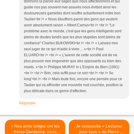
donnons la parole aux sages que nous affectionnons et qui
guide nos pas souvent mal assurés nous évitant ainsi les
douloureuses gamelles dont souffre actuellement notre bon
Taulier<br /> « Nous étouffons parmi des gens qui veulent
avoir absolument raison » Albert Camus<br /> <br /> "Le
problème avec le monde, c'est que les gens intelligents sont
pleins de doutes tandis que les plus stupides sont pleins de
confiance" Charles BUKOWSKI<br /> <br /> « Laissez-moi
seul juger de ce qui m'aide à vivre.... »<br /> Paul
ELUARD<br /> <br /> « L'avenir de cette société est de ne
plus pouvoir rien engendrer que des opposants ou bien des
muets. »<br /> Philippe MURAY in L'Empire du Bien (1991)
<br /> <br /> Bon, cela suffit pour ce soir.<br /> <br /> So
long'<br /> <br /> Mais toute fois, encore une pensée pour ce
Taulier qui va affronter une nouvelle nuit couchée, position la
plus délicate dans ce genre d'affection.
Répondre
< Nos amis belges ont les
Je ressuscite « Lectures
frères Dardenne, nous
pour tous » de Pierre