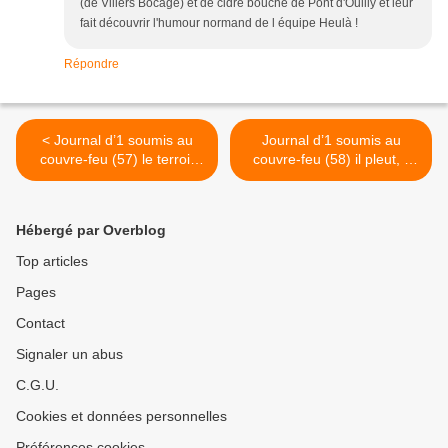
(de Villers Bocage) et de cidre bouché de Pont d'Ouilly et leur
fait découvrir l'humour normand de l équipe Heulà !
Répondre
< Journal d’1 soumis au
Journal d’1 soumis au
couvre-feu (57) le terroir
couvre-feu (58) il pleut, il
argentin démasqué par des
mouille, c’est la fête à la
chimistes, étonnant, non !
citrouille de saison chez les
grands-bretons, et un
Hébergé par Overblog
pudding pour la Queen ! >
Top articles
Pages
Contact
Signaler un abus
C.G.U.
Cookies et données personnelles
Préférences cookies