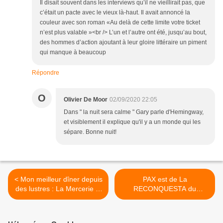
Il disait souvent dans les interviews qu’il ne vieillirait pas, que
c’était un pacte avec le vieux là-haut. Il avait annoncé la
couleur avec son roman «Au delà de cette limite votre ticket
n’est plus valable »<br /> L’un et l’autre ont été, jusqu’au bout,
des hommes d’action ajoutant à leur gloire littéraire un piment
qui manque à beaucoup
Répondre
O
Olivier De Moor
02/09/2020 22:05
Dans " la nuit sera calme " Gary parle d'Hemingway,
et visiblement il explique qu'il y a un monde qui les
sépare. Bonne nuit!
< Mon meilleur dîner depuis
PAX est de La
des lustres : La Mercerie 9,
RECONQUESTA du
cours Saint-Louis, Marseille
vignoble de
(Ier) m’a fait chavirer,
Collioure&Banyuls, en tant
extase, épectase…
que fondateur des 5 du Vin