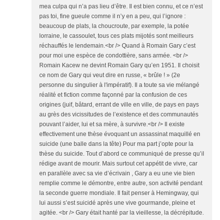
mea culpa qui n’a pas lieu d’être. Il est bien connu, et ce n’est
pas toi, fine gueule comme il n’y en a peu, qui l’ignore :
beaucoup de plats, la choucroute, par exemple, la potée
lorraine, le cassoulet, tous ces plats mijotés sont meilleurs
réchauffés le lendemain.<br /> Quand à Romain Gary c’est
pour moi une espèce de condottière, sans armée. <br />
Romain Kacew ne devint Romain Gary qu’en 1951. Il choisit
ce nom de Gary qui veut dire en russe, « brûle ! » (2e
personne du singulier à l'impératif). Il a toute sa vie mélangé
réalité et fiction comme façonné par la confusion de ces
origines (juif, bâtard, errant de ville en ville, de pays en pays
au grès des vicissitudes de l’existence et des communautés
pouvant l’aider, lui et sa mère, à survivre.<br /> Il existe
effectivement une thèse évoquant un assassinat maquillé en
suicide (une balle dans la tête) Pour ma part j’opte pour la
thèse du suicide. Tout d’abord ce communiqué de presse qu’il
rédige avant de mourir. Mais surtout cet appétit de vivre, car
en parallèle avec sa vie d’écrivain , Gary a eu une vie bien
remplie comme le démontre, entre autre, son activité pendant
la seconde guerre mondiale. Il fait penser à Hemingway, qui
lui aussi s’est suicidé après une vive gourmande, pleine et
agitée. <br /> Gary était hanté par la vieillesse, la décrépitude.