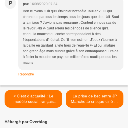
P
pax
16/08/2020 07:34
Ben le r'voila ! Où qu'il était hier not'fidèle Taulier ? Lui qui
chronique par tous les temps, tous les jours que dieu fait. Sauf
à la miaou ? J'avions pas remarqué . Content en tous cas de
le revoir .<br /> Sauf erreur les périodes de silence qu'a
connu la mouche du coche correspondaient à des
fréquentations d'hôpital. Ouf il n'en est rien. J'peux r'tourner à
la baille en gardant la tête hors de l'eau<br /> Et oui, malgré
son grand âge mais surtout grâce à son embonpoint qui l'aide
à flotter la mouche se paye un mille mètres nautique tous les
matins
Répondre
< C’est d’actualité : Le
La prise de bec entre JP
modèle social français
Manchette critique ciné de
entretient la défiance
Charlie-hebdo et Yves
prévenaient en 2007 Pierre
Montand à propos de Clair
Cahuc & Yann Algan
de femme de Costa-Gavras
Hébergé par Overblog
le déstalinisé meurtri étant