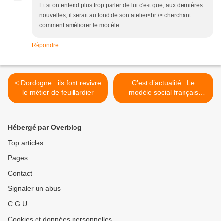
Et si on entend plus trop parler de lui c'est que, aux dernières
nouvelles, il serait au fond de son atelier<br /> cherchant
comment améliorer le modèle.
Répondre
< Dordogne : ils font revivre
C’est d’actualité : Le
le métier de feuillardier
modèle social français
entretient la défiance
prévenaient en 2007 Pierre
Cahuc & Yann Algan >
Hébergé par Overblog
Top articles
Pages
Contact
Signaler un abus
C.G.U.
Cookies et données personnelles