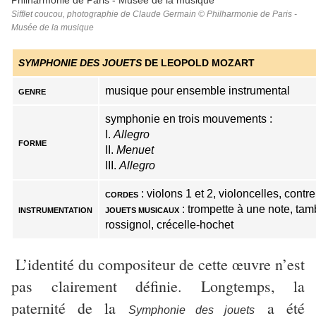
Sifflet coucou, photographie de Claude Germain © Philharmonie de Paris -
Musée de la musique
SYMPHONIE DES JOUETS
DE LEOPOLD MOZART
musique pour ensemble instrumental
GENRE
symphonie en trois mouvements :
I.
Allegro
FORME
II.
Menuet
III.
Allegro
: violons 1 et 2, violoncelles, cont
CORDES
: trompette à une note, tam
INSTRUMENTATION
JOUETS MUSICAUX
rossignol, crécelle-hochet
L’identité du compositeur de cette œuvre n’est
pas clairement définie. Longtemps, la
paternité de la
a été
Symphonie des jouets