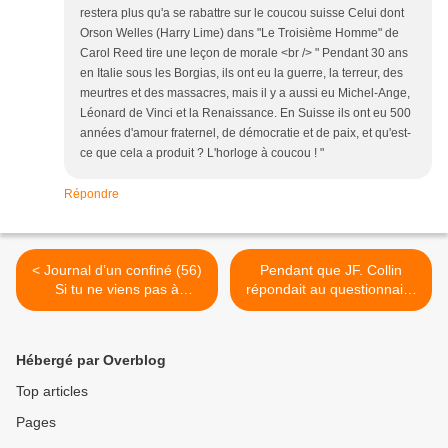
restera plus qu'a se rabattre sur le coucou suisse Celui dont
Orson Welles (Harry Lime) dans "Le Troisième Homme" de
Carol Reed tire une leçon de morale <br /> " Pendant 30 ans
en Italie sous les Borgias, ils ont eu la guerre, la terreur, des
meurtres et des massacres, mais il y a aussi eu Michel-Ange,
Léonard de Vinci et la Renaissance. En Suisse ils ont eu 500
années d'amour fraternel, de démocratie et de paix, et qu'est-
ce que cela a produit ? L'horloge à coucou ! "
Répondre
< Journal d’un confiné (56)
Pendant que JF. Collin
Si tu ne viens pas à
répondait au questionnaire
Lagardère, Lagardère ira à
de Bruno Latour proposé
toi ! Christopher Calmann-
dans AOC je pensais à mai
Lévy, étrille le petit
68 >
Hébergé par Overblog
Arnaud…
Top articles
Pages