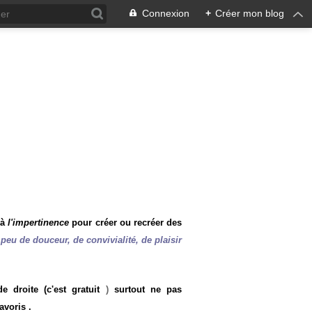
Connexion
+
Créer mon blog
 à
l'impertinence
pour créer ou recréer des
peu de douceur, de convivialité, de plaisir
 droite (c'est gratuit
)
surtout ne pas
avoris .