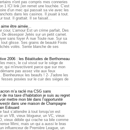
ertains n'ont pas compris mes conneries
on 1 ICI link j'en remet une louchée. C’est
toire d’un mec qui passait sa vie avec les
nchots dans les casinos. Il jouait à tout.
ur tout. Il grattait. Il se faisait...
ime être aimée...
r cour, L’amour Est un crime parfait, Des
 De désespoir Jetés sur un petit carnet.
oyer sans foyer À nue Toute nue. Sur sa
 tout glisse. Ses grains de beauté Fixés
lichés volés. Sente blanche de ses
.
tive 2006 : les Béatitudes de Berthomeau
 les mecs, le cul vissé sur le siège de
er, qui m'invectivent parce que sur mon
e démarre pas assez vite aux feux
... Bienheureux les beaufs ! 2- J'adore les
 fesses posées sur le cuir des sièges de
cron m’a raclé ma CSG sans
 de ma taxe d’habitation je suis au regret
oir mettre mon blé dans l’opportunité
investir dans une maison de Champagne
lain Edouard
le faut s’attendre à tout lorsqu’on est
 un VB, vieux blogueur, un VC, vieux
D, vieux débile qui crache sa bile comme
mmense Mimi, mais un qui a aussi le bras
 un influenceur de Première League, un