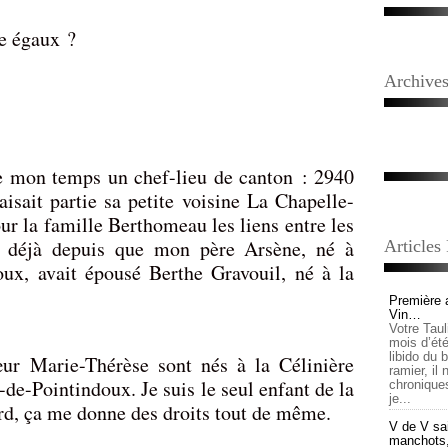
re égaux ?
Archive
e mon temps un chef-lieu de canton : 2940
aisait partie sa petite voisine La Chapelle-
ur la famille Berthomeau les liens entre les
 déjà depuis que mon père Arsène, né à
Articles
ux, avait épousé Berthe Gravouil, né à la
Première 
Vin…
Votre Tau
mois d’été,
libido du 
ur Marie-Thérèse sont nés à la Célinière
ramier, il
e-Pointindoux. Je suis le seul enfant de la
chronique
je...
rd, ça me donne des droits tout de même.
V de V sai
manchots, e