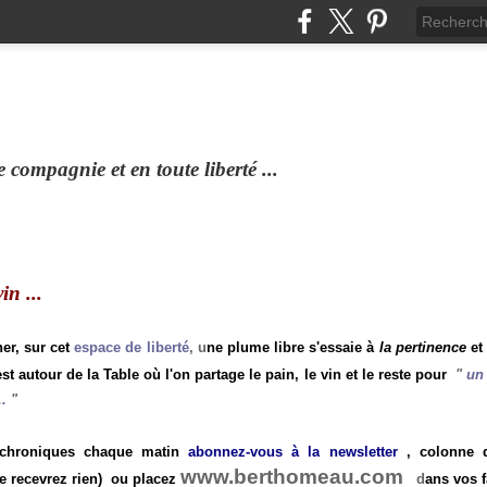
compagnie et en toute liberté ...
n ...
ner, sur cet
espace de liberté
, u
ne plume libre s'essaie à
la pertinence
et
st autour de la Table où l'on partage le pain, le vin et le reste pour
"
un 
.
"
 chroniques chaque matin
abonnez-vous à la newsletter
, colonne de
www.berthomeau.com
e recevrez rien)
ou placez
d
ans vos f