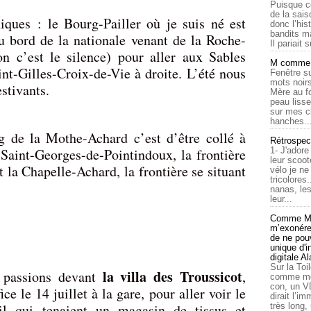
Puisque c
de la sais
ques : le Bourg-Pailler où je suis né est
donc l’his
bandits ma
au bord de la nationale venant de la Roche-
Il pariait s
on c’est le silence) pour aller aux Sables
M comme a
nt-Gilles-Croix-de-Vie à droite. L’été nous
Fenêtre su
mots noirs
stivants.
Mère au f
peau lisse
sur mes c
hanches..
g de la Mothe-Achard c’est d’être collé à
Rétrospec
aint-Georges-de-Pointindoux, la frontière
1- J'adore
leur scoot
et la Chapelle-Achard, la frontière se situant
vélo je n
tricolores
nanas, les
leur...
Comme Ma
m’exonérer
de ne pouv
unique d'
digitale A
Sur la Toi
la villa des Troussicot
 passions devant
,
comme moi
con, un V
ce le 14 juillet à la gare, pour aller voir le
dirait l’i
l qui tenaient un magasin de tissus et
très long,