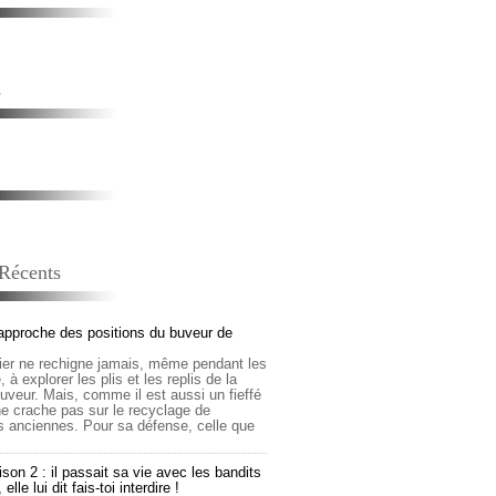
s
 Récents
approche des positions du buveur de
lier ne rechigne jamais, même pendant les
 à explorer les plis et les replis de la
buveur. Mais, comme il est aussi un fieffé
 ne crache pas sur le recyclage de
s anciennes. Pour sa défense, celle que
son 2 : il passait sa vie avec les bandits
lle lui dit fais-toi interdire !