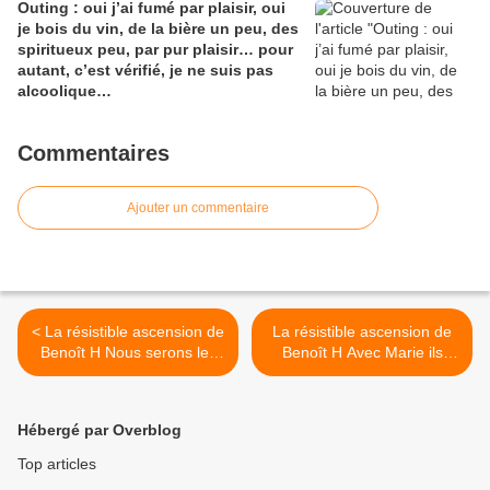
Outing : oui j’ai fumé par plaisir, oui
je bois du vin, de la bière un peu, des
spiritueux peu, par pur plaisir… pour
autant, c’est vérifié, je ne suis pas
alcoolique…
Commentaires
Ajouter un commentaire
< La résistible ascension de
La résistible ascension de
Benoît H Nous serons les
Benoît H Avec Marie ils
rois du monde. Nous
décident de se joindre au
mangerons des sandwiches
cortège qui se rend à
en buvant un petit rosé
Charléty. (19) >
Hébergé par Overblog
glacé. Nous entrerons dans
Paris par la porte d'Orléans
Top articles
(18)