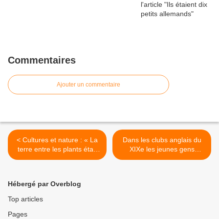
Commentaires
Ajouter un commentaire
< Cultures et nature : « La
Dans les clubs anglais du
terre entre les plants était
XIXe les jeunes gens
une surface uniforme,
désargentés en jouant au
désherbée : la steppe après
whist buvaient de la fine à
le passage de la cavalerie
l’eau. En 2017, le cognac
Hébergé par Overblog
gengiskhanide. »
pète les compteurs à
l’export. >
Top articles
Pages