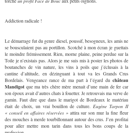
torché
un profil Face de Bouc
aux petits oignons.
Addiction radicale !
Le démarrage fut du genre diesel, poussif, besogneux, les amis ne
se bousculaient pas au portillon. Scotché à mon écran je guettais
le moindre frémissement. Rien, morne plaine, peine perdue sur la
Toile je n’existais pas. Alors je me suis mis à poster les photos de
boutanches de vin nature, les vins à poils que j’éclusais à la
cantine d’altitude, en dézinguant à tout va les Grands Crus
château
Bordelais. Vengeance rance de ma part à l’égard du
Mandigot
que ma très chère mère menait d’une main de fer car
son époux avait d’autres chats à fouetter. Je retrouvais ma verve de
gamin. Faut dire que dans le marigot de Bordeaux le matériau
était de choix, un vrai bouillon de culture.
Eugène Tarpon II
« conseil en affaires réservées »
attira sur son mur la fine fleur
des mouches à merde tourbillonnant autour des crus. J’en profitai
pour aller mettre mon tarin dans tous les bons coups de la
profession.