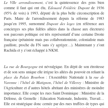
Le VIIe arrondissement
, c’est la quintessence des gens bien
comme il faut qui ont élu,
Edouard Frédéric Dupont
de 1936
(95% de voix) à 1993, député de la plus belle circonscription de
Paris. Maire de l'arrondissement depuis la réforme de 1983
jusqu’en 1995, surnommé
Dupont des loges
(en référence aux
concierges ses plus fidèles alliées dans la chasse aux électeurs)
son parcours politique est très représentatif d’une certaine Droite
française (pétainiste mais pas collaborationniste, colonialiste mais
gaulliste, proche du FN sans s’y agréger…). Maintenant y z’ont
Rachida et y z’ont échappé à NKM.
La rue de Bourgogne
est névralgique. En dépit de son étroitesse
et de son sens unique elle irrigue les allées du pouvoir en reliant la
place du Palais Bourbon
: l’Assemblée Nationale à la
rue de
Varenne
:
l’hôtel de Matignon
,
l’hôtel de Villeroy
: Ministère de
l’Agriculture et d’autres hôtels abritant des ministères de moindre
importance. Elle coupe les rues Saint Dominique : Ministère de la
Défense, de Grenelle : Education Nationale, Industrie, Travail…
Elle est stratégique donc cernée par des rues truffées de types qui