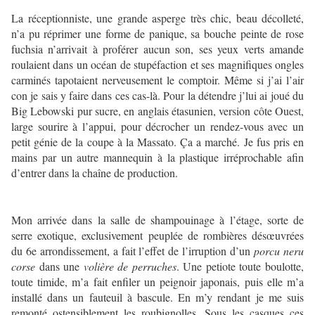
La réceptionniste, une grande asperge très chic, beau décolleté,
n’a pu réprimer une forme de panique, sa bouche peinte de rose
fuchsia n’arrivait à proférer aucun son, ses yeux verts amande
roulaient dans un océan de stupéfaction et ses magnifiques ongles
carminés tapotaient nerveusement le comptoir. Même si j’ai l’air
con je sais y faire dans ces cas-là. Pour la détendre j’lui ai joué du
Big Lebowski pur sucre, en anglais étasunien, version côte Ouest,
large sourire à l’appui, pour décrocher un rendez-vous avec un
petit génie de la coupe à la Massato. Ça a marché. Je fus pris en
mains par un autre mannequin à la plastique irréprochable afin
d’entrer dans la chaîne de production.
Mon arrivée dans la salle de shampouinage à l’étage, sorte de
serre exotique, exclusivement peuplée de rombières désœuvrées
du 6e arrondissement, a fait l’effet de l’irruption d’un
porcu neru
corse
dans une
volière de perruches
. Une petiote toute boulotte,
toute timide, m’a fait enfiler un peignoir japonais, puis elle m’a
installé dans un fauteuil à bascule. En m’y rendant je me suis
remonté ostensiblement les roubignolles. Sous les casques ces