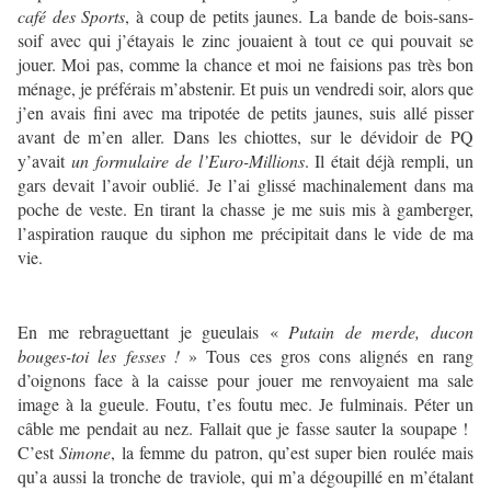
café des Sports
, à coup de petits jaunes. La bande de bois-sans-
soif avec qui j’étayais le zinc jouaient à tout ce qui pouvait se
jouer. Moi pas, comme la chance et moi ne faisions pas très bon
ménage, je préférais m’abstenir. Et puis un vendredi soir, alors que
j’en avais fini avec ma tripotée de petits jaunes, suis allé pisser
avant de m’en aller. Dans les chiottes, sur le dévidoir de PQ
y’avait
un formulaire de l’Euro-Millions
. Il était déjà rempli, un
gars devait l’avoir oublié. Je l’ai glissé machinalement dans ma
poche de veste. En tirant la chasse je me suis mis à gamberger,
l’aspiration rauque du siphon me précipitait dans le vide de ma
vie.
En me rebraguettant je gueulais «
Putain de merde, ducon
bouges-toi les fesses !
» Tous ces gros cons alignés en rang
d’oignons face à la caisse pour jouer me renvoyaient ma sale
image à la gueule. Foutu, t’es foutu mec. Je fulminais. Péter un
câble me pendait au nez. Fallait que je fasse sauter la soupape !
C’est
Simone
, la femme du patron, qu’est super bien roulée mais
qu’a aussi la tronche de traviole, qui m’a dégoupillé en m’étalant