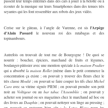
passent leur temps enfermés dans des cars à jouer à la belotte ou à
écouter de la musique sur leurs Smartphones dans des tenues très
seyantes qui les font ressembler aux robots des jeux vidéo.
l’Arpège
Cerise sur le gâteau, à l’angle de Varenne, est sis
d’Alain Passard
le nouveau roi des rutabagas et des
topinambours.
Autrefois on trouvait de tout rue de Bourgogne ! De quoi se
nourrir : boucher, épiciers, marchand de fruits et légumes,
boulanger-pâtissier avec une mention spéciale à
la maison Pradier
qui a absorbé
la maison Rollet
(même dans le petit commerce la
concentration ça existe ; on pouvait y trouver des fleurs chez le
très classe
Moulié
; on pouvait se faire couper les tifs chez
Michel
Caro
avec sa vitrine signée PIEM ; on pouvait prendre son petit
noir au
Voltigeur
ou au
bar tabac l’Assemblée
; on pouvait y
acheter son journal ou ses magazines chez le marchand ad hoc ou
des livres au
Dauphin
; on pouvait nettoyer son linge au pressing ;
on pouvait se restaurer bien sûr :
le Lotus Blanc
pour les