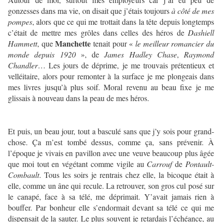
gonzesses dans ma vie, on disait que j’étais toujours
à côté de mes
pompes
, alors que ce qui me trottait dans la tête depuis longtemps
c’était de mettre mes grôles dans celles des héros de
Dashiell
Manchette
Hammett
, que
tenait pour «
le meilleur romancier du
monde depuis 1920
», de
James Hadley Chase
,
Raymond
Chandler
… Les jours de déprime, je me trouvais prétentieux et
velléitaire, alors pour remonter à la surface je me plongeais dans
mes livres jusqu’à plus soif. Moral revenu au beau fixe je me
glissais à nouveau dans la peau de mes héros.
Et puis, un beau jour, tout a basculé sans que j’y sois pour grand-
chose. Ça m’est tombé dessus, comme ça, sans prévenir. À
l’époque je vivais en pavillon avec une veuve beaucoup plus âgée
que moi tout en végétant comme vigile au
Carrouf
de
Pontault-
Combault
. Tous les soirs je rentrais chez elle, la bicoque était à
elle, comme un âne qui recule. La retrouver, son gros cul posé sur
le canapé, face à sa télé, me déprimait. Y’avait jamais rien à
bouffer. Par bonheur elle s’endormait devant sa télé ce qui me
dispensait de la sauter. Le plus souvent je retardais l’échéance, au