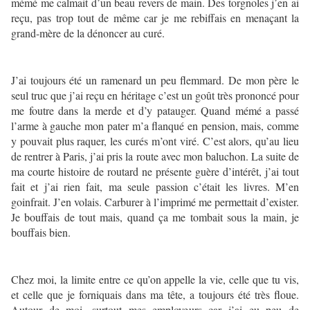
mémé me calmait d’un beau revers de main. Des torgnoles j’en ai
reçu, pas trop tout de même car je me rebiffais en menaçant la
grand-mère de la dénoncer au curé.
J’ai toujours été un ramenard un peu flemmard. De mon père le
seul truc que j’ai reçu en héritage c’est un goût très prononcé pour
me foutre dans la merde et d’y patauger. Quand mémé a passé
l’arme à gauche mon pater m’a flanqué en pension, mais, comme
y pouvait plus raquer, les curés m’ont viré. C’est alors, qu’au lieu
de rentrer à Paris, j’ai pris la route avec mon baluchon. La suite de
ma courte histoire de routard ne présente guère d’intérêt, j’ai tout
fait et j’ai rien fait, ma seule passion c’était les livres. M’en
goinfrait. J’en volais. Carburer à l’imprimé me permettait d’exister.
Je bouffais de tout mais, quand ça me tombait sous la main, je
bouffais bien.
Chez moi, la limite entre ce qu’on appelle la vie, celle que tu vis,
et celle que je forniquais dans ma tête, a toujours été très floue.
Autour de moi, surtout mes employeurs car j’ai eu peu de