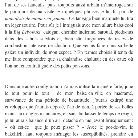
l’un de ses fauteuils, puis, toujours aussi urbain m’interrogea sur
le pourquoi de ma visite. En quelques phrases je lui fis part de
mon désir de monter en gamme
. Ce langage bien marqueté lui tira
un léger sourire. Pour sûr je l’intriguais avec mon allure baba-cool
à la
Big Lebowski
, catogan, chemise indienne, saroual, pieds-nus
dans des sabots suédois et, bien sûr, fragrances de restes de
combustion intensive de chichon. Que venais faire dans sa belle
galère un individu de mon espèce ? En termes choisis il tenta de
me faire comprendre que sa chalandise chalutait en des eaux où
l’on ne rencontrait guère des petits poissons.
Dans une autre configuration j’aurais utilisé la manière forte, joué
le tout pour le tout : de mon baise-en-ville en macramé,
survivance de ma période de beaufitude, j’aurais extirpé une
enveloppe que j’aurais déposé, l’air de rien, à portée de ses belles
mains aux ongles manucurés, et, sans lui laisser le temps de réagir,
je lui aurais balancé d’un air détaché en me levant brusquement :
« où est-ce que je peux pisser ? » Avec le pot-de-vin, le
bakchich, faut toujours ménager les susceptibilités, prendre en