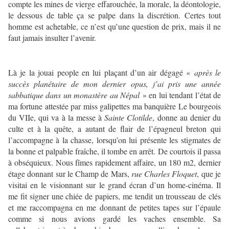
compte les mines de vierge effarouchée, la morale, la déontologie,
le dessous de table ça se palpe dans la discrétion. Certes tout
homme est achetable, ce n’est qu’une question de prix, mais il ne
faut jamais insulter l’avenir.
Là je la jouai people en lui plaçant d’un air dégagé «
après le
succès planétaire de mon dernier opus, j’ai pris une année
sabbatique dans un monastère au Népal
» en lui tendant l’état de
ma fortune attestée par miss galipettes ma banquière Le bourgeois
du VIIe, qui va à la messe à
Sainte Clotilde
, donne au denier du
culte et à la quête, a autant de flair de l’épagneul breton qui
l’accompagne à la chasse, lorsqu’on lui présente les stigmates de
la bonne et palpable fraîche, il tombe en arrêt. De courtois il passa
à obséquieux. Nous fîmes rapidement affaire, un 180 m2, dernier
étage donnant sur le Champ de Mars,
rue Charles Floquet
, que je
visitai en le visionnant sur le grand écran d’un home-cinéma. Il
me fit signer une chiée de papiers, me tendit un trousseau de clés
et me raccompagna en me donnant de petites tapes sur l’épaule
comme si nous avions gardé les vaches ensemble. Sa