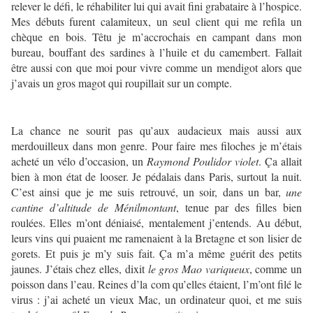
relever le défi, le réhabiliter lui qui avait fini grabataire à l’hospice.
Mes débuts furent calamiteux, un seul client qui me refila un
chèque en bois. Têtu je m’accrochais en campant dans mon
bureau, bouffant des sardines à l’huile et du camembert. Fallait
être aussi con que moi pour vivre comme un mendigot alors que
j’avais un gros magot qui roupillait sur un compte.
La chance ne sourit pas qu’aux audacieux mais aussi aux
merdouilleux dans mon genre. Pour faire mes filoches je m’étais
acheté un vélo d’occasion, un
Raymond Poulidor violet
. Ça allait
bien à mon état de looser. Je pédalais dans Paris, surtout la nuit.
C’est ainsi que je me suis retrouvé, un soir, dans un bar,
une
cantine d’altitude de Ménilmontant
, tenue par des filles bien
roulées. Elles m’ont déniaisé, mentalement j’entends. Au début,
leurs vins qui puaient me ramenaient à la Bretagne et son lisier de
gorets. Et puis je m’y suis fait. Ça m’a même guérit des petits
jaunes. J’étais chez elles, dixit
le gros Mao variqueux
, comme un
poisson dans l’eau. Reines d’la com qu’elles étaient, l’m’ont filé le
virus : j’ai acheté un vieux Mac, un ordinateur quoi, et me suis