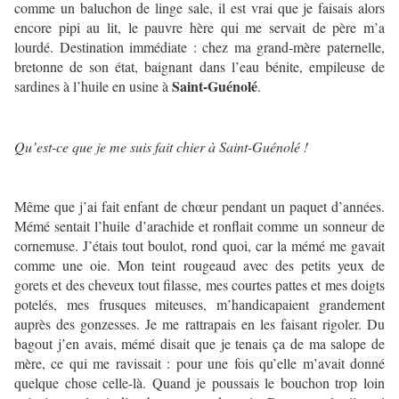
comme un baluchon de linge sale, il est vrai que je faisais alors
encore pipi au lit, le pauvre hère qui me servait de père m’a
lourdé. Destination immédiate : chez ma grand-mère paternelle,
bretonne de son état, baignant dans l’eau bénite, empileuse de
Saint-Guénolé
sardines à l’huile en usine à
.
Qu’est-ce que je me suis fait chier à Saint-Guénolé !
Même que j’ai fait enfant de chœur pendant un paquet d’années.
Mémé sentait l’huile d’arachide et ronflait comme un sonneur de
cornemuse. J’étais tout boulot, rond quoi, car la mémé me gavait
comme une oie. Mon teint rougeaud avec des petits yeux de
gorets et des cheveux tout filasse, mes courtes pattes et mes doigts
potelés, mes frusques miteuses, m’handicapaient grandement
auprès des gonzesses. Je me rattrapais en les faisant rigoler. Du
bagout j’en avais, mémé disait que je tenais ça de ma salope de
mère, ce qui me ravissait : pour une fois qu’elle m’avait donné
quelque chose celle-là. Quand je poussais le bouchon trop loin