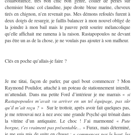
collaboratrice, très bon chic bon genre, collier de perles sur
chemisier blanc col claudine, jupe droite bleue marine, cheveux
tirés en chignon, n’en revenait pas. Mes démons refoulés furent à
deux doigts de resurgir, je faillis balancer à mon nouvel obligé de
la joindre à mon bail mais le pauvre petit sourire mélancolique
qu’elle affichait me ramena à la raison. Rastapopoulos ne devant
pas être un as de la chose, je ne voulais pas ajouter à son malheur.
Clés en poche qu’allais-je faire ?
Je me tâtai, façon de parler, par quel bout commencer ? Mon
Raymond Poulidor, attaché à un poteau de stationnement interdit,
m’attendait. Dans ma petite Ford d’intérieur je me marrais «
si
Rastapopoulos m’avait vu arriver en un tel équipage, pas sûr
qu’il m’ait reçu ?
» Sur le trottoir, après avoir fait quelques pas,
je me retrouvai nez à nez avec une grande Psyché qui trônait dans
la vitrine d’un antiquaire. Le choc ! J’ai marmonné «
Pute
borgne, t’es vraiment pas présentable…
» Furax, mais déterminé,
je me suis mis de suite en chasse : «
commencer par le haut, les