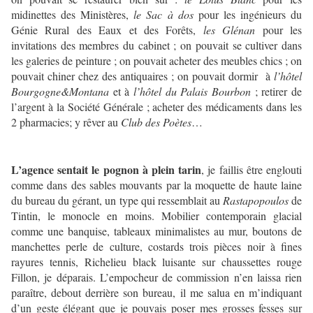
midinettes des Ministères,
le Sac à dos
pour les ingénieurs du
Génie Rural des Eaux et des Forêts,
les Glénan
pour les
invitations des membres du cabinet ; on pouvait se cultiver dans
les galeries de peinture ; on pouvait acheter des meubles chics ; on
pouvait chiner chez des antiquaires ; on pouvait dormir à
l’hôtel
Bourgogne&Montana
et à
l’hôtel du Palais Bourbon
; retirer de
l’argent à la Société Générale ; acheter des médicaments dans les
2 pharmacies; y rêver au
Club des Poètes
…
L’agence sentait le pognon à plein tarin
, je faillis être englouti
comme dans des sables mouvants par la moquette de haute laine
du bureau du gérant, un type qui ressemblait au
Rastapopoulos
de
Tintin, le monocle en moins. Mobilier contemporain glacial
comme une banquise, tableaux minimalistes au mur, boutons de
manchettes perle de culture, costards trois pièces noir à fines
rayures tennis, Richelieu black luisante sur chaussettes rouge
Fillon, je déparais. L’empocheur de commission n’en laissa rien
paraître, debout derrière son bureau, il me salua en m’indiquant
d’un geste élégant que je pouvais poser mes grosses fesses sur